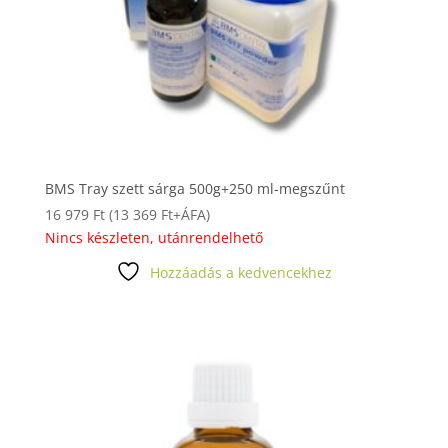
BMS Tray szett sárga 500g+250 ml-megszűnt
16 979
Ft
(
13 369
Ft
+ÁFA)
Nincs készleten, utánrendelhető
Hozzáadás a kedvencekhez