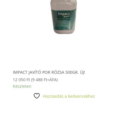
IMPACT JAVÍTÓ POR RÓZSA 500GR. ÚJ!
12 050
Ft
(
9 488
Ft
+ÁFA)
Készleten
Hozzáadás a kedvencekhez