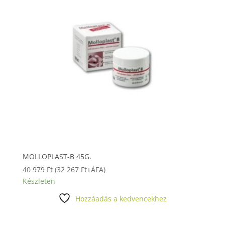
MOLLOPLAST-B 45G.
40 979
Ft
(
32 267
Ft
+ÁFA)
Készleten
Hozzáadás a kedvencekhez