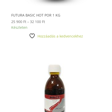
FUTURA BASIC HOT POR 1 KG
Ártartomány:
25 900
Ft
–
32 100
Ft
25
Készleten
900 Ft
Hozzáadás a kedvencekhez
-
32
100 Ft