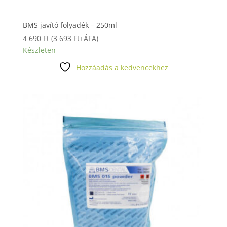
BMS javító folyadék – 250ml
4 690
Ft
(
3 693
Ft
+ÁFA)
Készleten
Hozzáadás a kedvencekhez