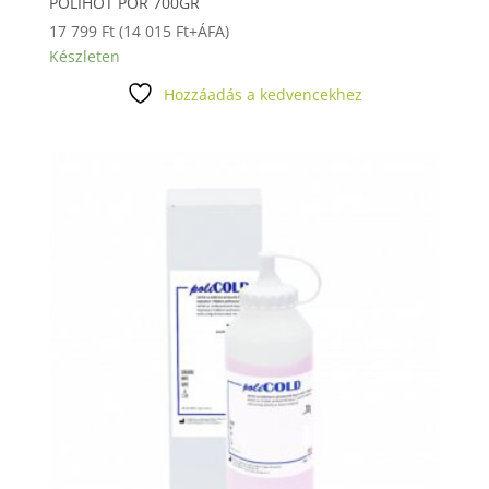
POLIHOT POR 700GR
17 799
Ft
(
14 015
Ft
+ÁFA)
Készleten
Hozzáadás a kedvencekhez