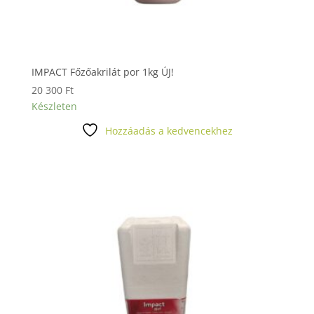
IMPACT Főzőakrilát por 1kg ÚJ!
20 300
Ft
Készleten
Hozzáadás a kedvencekhez