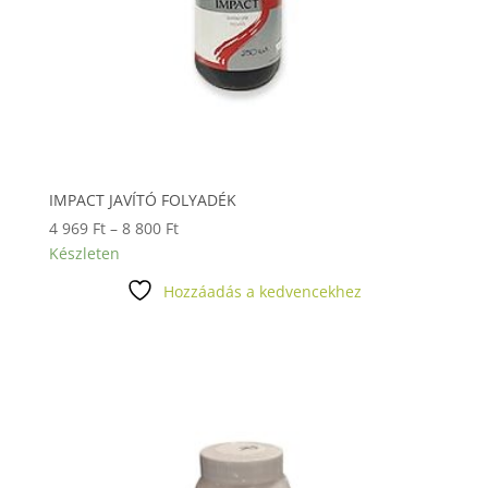
IMPACT JAVÍTÓ FOLYADÉK
Ártartomány:
4 969
Ft
–
8 800
Ft
4
Készleten
969 Ft
Hozzáadás a kedvencekhez
-
8
800 Ft