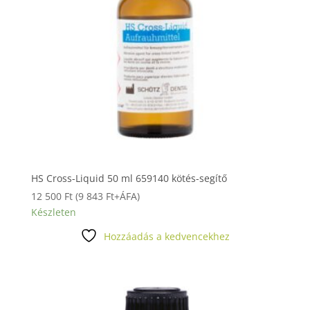
HS Cross-Liquid 50 ml 659140 kötés-segítő
12 500
Ft
(
9 843
Ft
+ÁFA)
Készleten
Hozzáadás a kedvencekhez