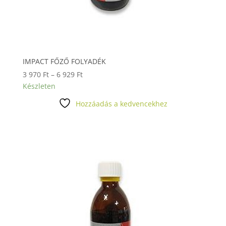
IMPACT FŐZŐ FOLYADÉK
Ártartomány:
3 970
Ft
–
6 929
Ft
3
Készleten
970 Ft
Hozzáadás a kedvencekhez
-
6
929 Ft