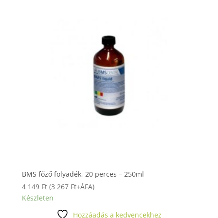
BMS főző folyadék, 20 perces – 250ml
4 149
Ft
(
3 267
Ft
+ÁFA)
Készleten
Hozzáadás a kedvencekhez