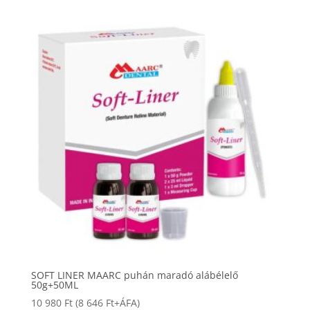
SOFT LINER MAARC puhán maradó alábélelő
50g+50ML
10 980
Ft
(
8 646
Ft
+ÁFA)