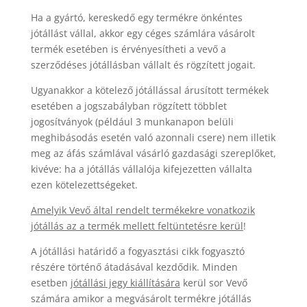
Ha a gyártó, kereskedő egy termékre önkéntes
jótállást vállal, akkor egy céges számlára vásárolt
termék esetében is érvényesítheti a vevő a
szerződéses jótállásban vállalt és rögzített jogait.
Ugyanakkor a kötelező jótállással árusított termékek
esetében a jogszabályban rögzített többlet
jogosítványok (például 3 munkanapon belüli
meghibásodás esetén való azonnali csere) nem illetik
meg az áfás számlával vásárló gazdasági szereplőket,
kivéve: ha a jótállás vállalója kifejezetten vállalta
ezen kötelezettségeket.
Amelyik Vevő által rendelt termékekre vonatkozik
jótállás az a termék mellett feltüntetésre kerül
!
A jótállási határidő a fogyasztási cikk fogyasztó
részére történő átadásával kezdődik. Minden
esetben
jótállási jegy kiállítására
kerül sor Vevő
számára amikor a megvásárolt termékre jótállás