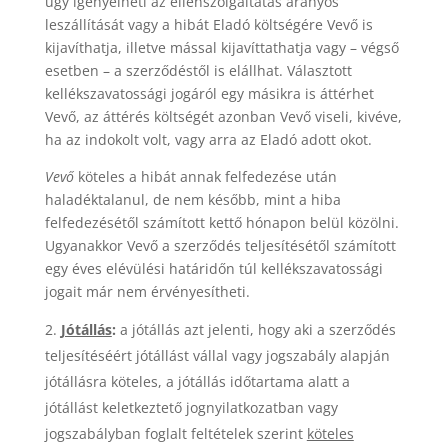
úgy igényelheti az ellenszolgáltatás arányos
leszállítását vagy a hibát Eladó költségére Vevő is
kijavíthatja, illetve mással kijavíttathatja vagy – végső
esetben – a szerződéstől is elállhat. Választott
kellékszavatossági jogáról egy másikra is áttérhet
Vevő, az áttérés költségét azonban Vevő viseli, kivéve,
ha az indokolt volt, vagy arra az Eladó adott okot.
Vevő
köteles a hibát annak felfedezése után
haladéktalanul, de nem később, mint a hiba
felfedezésétől számított kettő hónapon belül közölni.
Ugyanakkor Vevő a szerződés teljesítésétől számított
egy éves elévülési határidőn túl kellékszavatossági
jogait már nem érvényesítheti.
Jótállás
:
a jótállás azt jelenti, hogy aki a szerződés
teljesítéséért jótállást vállal vagy jogszabály alapján
jótállásra köteles, a jótállás időtartama alatt a
jótállást keletkeztető jognyilatkozatban vagy
jogszabályban foglalt feltételek szerint
köteles