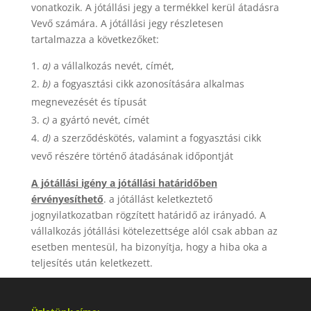
vonatkozik. A jótállási jegy a termékkel kerül átadásra
Vevő számára. A jótállási jegy részletesen
tartalmazza a következőket:
a)
a vállalkozás nevét, címét,
b)
a fogyasztási cikk azonosítására alkalmas
megnevezését és típusát
c)
a gyártó nevét, címét
d)
a szerződéskötés, valamint a fogyasztási cikk
vevő részére történő átadásának időpontját
A jótállási igény a jótállási határidőben
érvényesíthető
. a jótállást keletkeztető
jognyilatkozatban rögzített határidő az irányadó. A
vállalkozás jótállási kötelezettsége alól csak abban az
esetben mentesül, ha bizonyítja, hogy a hiba oka a
teljesítés után keletkezett.