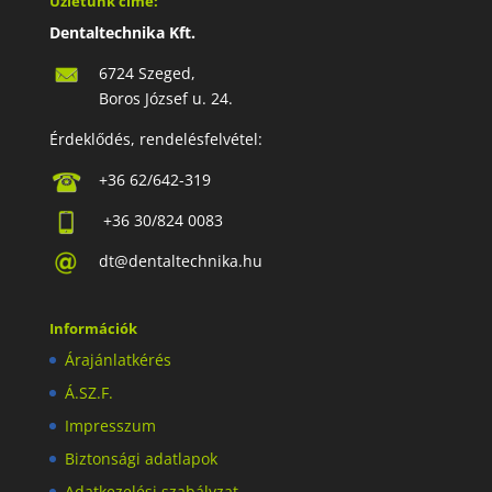
Üzletünk címe:
Dentaltechnika Kft.
6724 Szeged,
Boros József u. 24.
Érdeklődés, rendelésfelvétel:
+36 62/642-319
+36 30/824 0083
dt@dentaltechnika.hu
Információk
Árajánlatkérés
Á.SZ.F.
Impresszum
Biztonsági adatlapok
Adatkezelési szabályzat