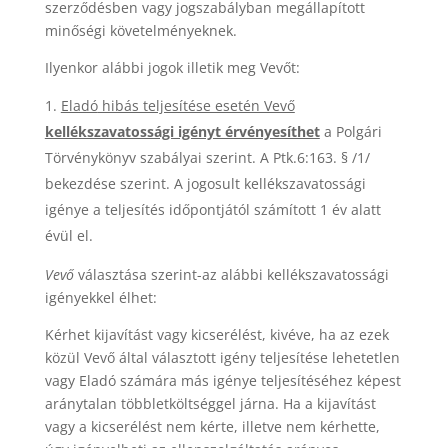
szerződésben vagy jogszabályban megállapított
minőségi követelményeknek.
Ilyenkor alábbi jogok illetik meg Vevőt:
Eladó
hibás teljesítése esetén Vevő
kellékszavatossági igényt érvényesíthet
a Polgári
Törvénykönyv szabályai szerint. A Ptk.6:163. § /1/
bekezdése szerint. A jogosult kellékszavatossági
igénye a teljesítés időpontjától számított 1 év alatt
évül el.
Vevő
választása szerint-az alábbi kellékszavatossági
igényekkel élhet:
Kérhet kijavítást vagy kicserélést, kivéve, ha az ezek
közül Vevő által választott igény teljesítése lehetetlen
vagy Eladó számára más igénye teljesítéséhez képest
aránytalan többletköltséggel járna. Ha a kijavítást
vagy a kicserélést nem kérte, illetve nem kérhette,