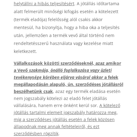
helytállni a hibás teljesítésért
. A jótállás időtartama
alatt felmerült minőségi kifogás esetén a kötelezett
(termék eladója) felelősség alól csakis akkor
mentesül, ha bizonyítja, hogy a hiba oka a teljesítés
után, jellemzően a termék vevő által történő nem
rendeltetésszerű használata vagy kezelése miatt
keletkezett.
Vállalkozások közötti szerződéseknél, azaz amikor
a Vevő
szakmája, önálló foglalkozása vagy üzleti
tevékenysége körében eljárva vásárol akkor
a felek
megállapodásán alapuló, ún. szerződéses jótállásról
beszélhetünk csak
, azaz egy termék eladása esetén
nem jogszabály kötelezi az eladó felet jótállás
vállalására, hanem erre önként kerül sor.
A kötelező
jótállás tartalmi elemeit jogszabály határozza meg,
míg a szerződéses jótállás esetén a felek közösen
állapodnak meg annak feltételeiről, és ezt
szerződésben rögzítik
.