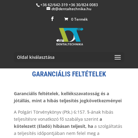
+36 62/642-319 +36 30/824 0083
dt@dentaltechnika.hu
0 Termék
Oldal kiválasztása
GARANCIÁLIS FELTÉTELEK
Garanciális feltételek,
kellékszavatosság és a
jótállás, mint a hibás teljesítés jogkövetkezményei
A Polgári Törvénykönyv (Ptk.) 6:157. §-ának hibás
teljesítésre vonatkozó fő szabálya szerint
a
kötelezett (Eladó) hibásan teljesít, ha
a szolgáltatás
a teljesítés időpontjában nem felel meg a