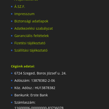
Á.SZ.F.
Impresszum
Biztonsági adatlapok
Adatkezelési szabályzat
Garanciális feltételek
Fizetési tájékoztató
Szállítási tájékoztató
Cégünk adatai:
6724 Szeged, Boros József u. 24.
Adószám: 13878382-2-06
Köz. Adósz.: HU13878382
Bankunk: Erste Bank
Számlaszám:
11600006-00000000-83736078