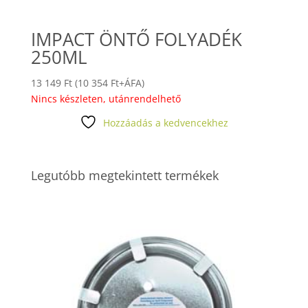
IMPACT ÖNTŐ FOLYADÉK
250ML
13 149
Ft
(
10 354
Ft
+ÁFA)
Nincs készleten, utánrendelhető
Hozzáadás a kedvencekhez
Legutóbb megtekintett termékek