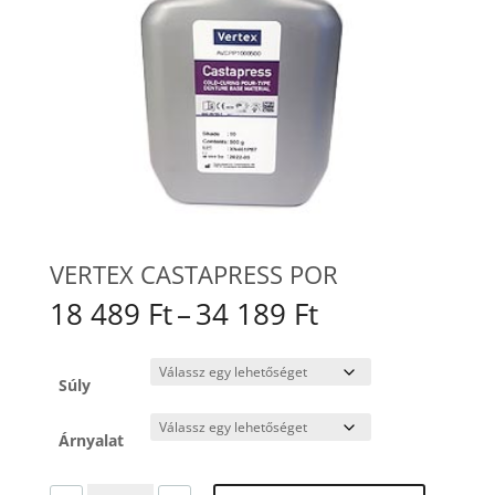
VERTEX CASTAPRESS POR
Ártartomány:
18 489
Ft
–
34 189
Ft
18
489 Ft
-
Súly
34
189 Ft
Árnyalat