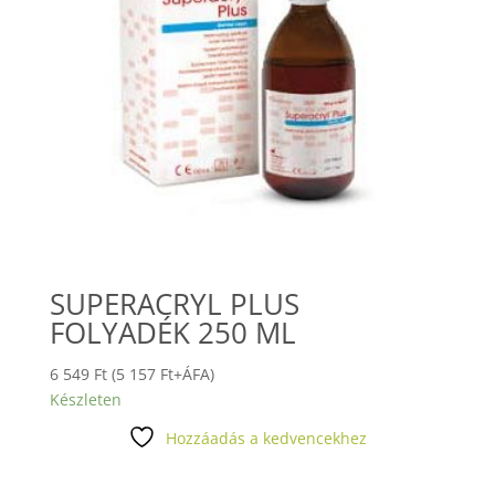
SUPERACRYL PLUS
FOLYADÉK 250 ML
6 549
Ft
(
5 157
Ft
+ÁFA)
Készleten
Hozzáadás a kedvencekhez