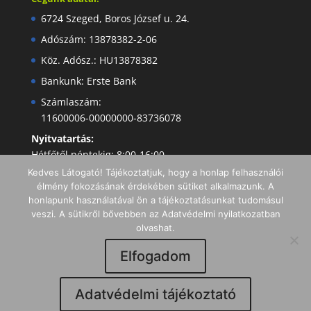
6724 Szeged, Boros József u. 24.
Adószám: 13878382-2-06
Köz. Adósz.: HU13878382
Bankunk: Erste Bank
Számlaszám:
11600006-00000000-83736078
Nyitvatartás:
Hétfőtől péntekig: 8:00-16:00
Kedves Látogató! Tájékoztatjuk, hogy a honlap felhasználói
élmény fokozásának érdekében sütiket alkalmazunk. A
honlapunk használatával ön a tájékoztatásunkat tudomásul
veszi. A sütikről bővebben az Adatvédelmi nyilatkozatban
olvashat.
Elfogadom
Minden jog fenntartva I Copyright 2019 -
Adatvédelmi tájékoztató
Dentaltechnika Kft.