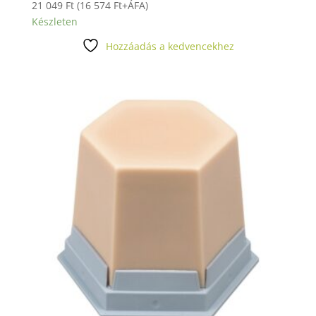
21 049
Ft
(
16 574
Ft
+ÁFA)
Készleten
Hozzáadás a kedvencekhez