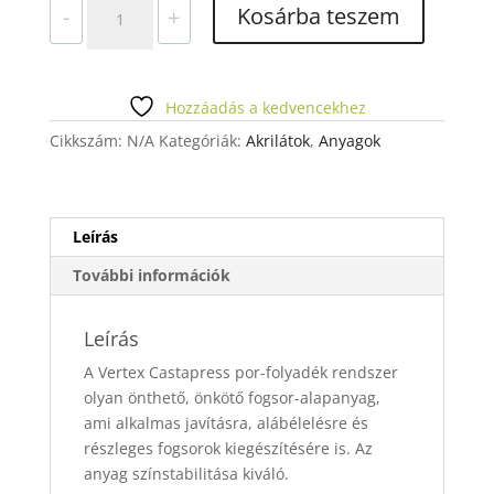
VERTEX
Kosárba teszem
-
+
CASTAPRESS
POR
mennyiség
Hozzáadás a kedvencekhez
Cikkszám:
N/A
Kategóriák:
Akrilátok
,
Anyagok
Leírás
További információk
Leírás
A Vertex Castapress por-folyadék rendszer
olyan önthető, önkötő fogsor-alapanyag,
ami alkalmas javításra, alábélelésre és
részleges fogsorok kiegészítésére is. Az
anyag színstabilitása kiváló.