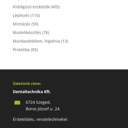
Kidolgozó eszközök
(405)
Leplezés
(110)
Mintázás
(59)
Modellkészítés
(76)
Munkavédelem, higiénia
(13)
Protetika
(95)
Üzletünk címe:
Dentaltechnika Kft.
6724 Szeged,
Boros József u. 24.
Érdeklődés, rendelésfelvétel: