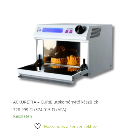
ACKURETTA – CURIE utókeményítő készülék
728 999
Ft
(
574 015
Ft
+ÁFA)
Készleten
Hozzáadás a kedvencekhez