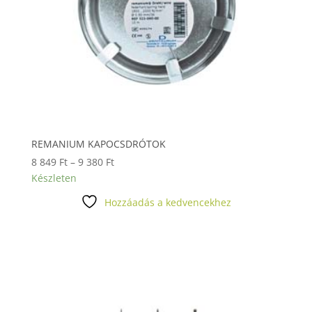
REMANIUM KAPOCSDRÓTOK
Ártartomány:
8 849
Ft
–
9 380
Ft
8
Készleten
849 Ft
Hozzáadás a kedvencekhez
-
9
380 Ft