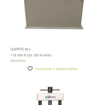
ÜLEPÍTŐ 50 L
118 999
Ft
(
93 700
Ft
+ÁFA)
Készleten
Hozzáadás a kedvencekhez