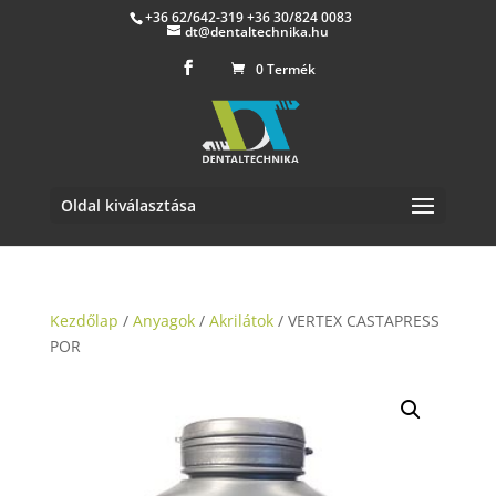
+36 62/642-319 +36 30/824 0083
dt@dentaltechnika.hu
0 Termék
Oldal kiválasztása
Kezdőlap
/
Anyagok
/
Akrilátok
/ VERTEX CASTAPRESS
POR