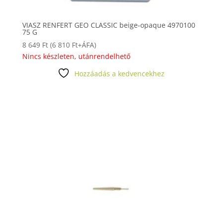
VIASZ RENFERT GEO CLASSIC beige-opaque 4970100
75 G
8 649
Ft
(
6 810
Ft
+ÁFA)
Nincs készleten, utánrendelhető
Hozzáadás a kedvencekhez