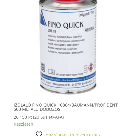
IZOLÁLÓ FINO QUICK 10864/BAUMANN/PROFIDENT
500 ML, ALU DOBOZOS
26 150
Ft
(
20 591
Ft
+ÁFA)
Készleten
Hozzáadás a kedvencekhez