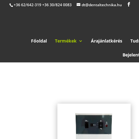
+36 62/642-319 +36 30/824 0083
dt@dentaltechnika.hu
Főoldal
Termékek
Árajánlatkérés
Tud
Bejelen