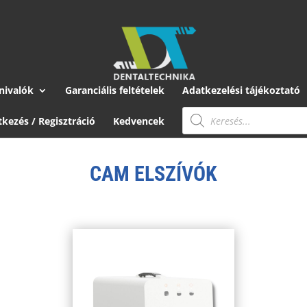
nivalók
Garanciális feltételek
Adatkezelési tájékoztató
Products
search
tkezés / Regisztráció
Kedvencek
CAM ELSZÍVÓK