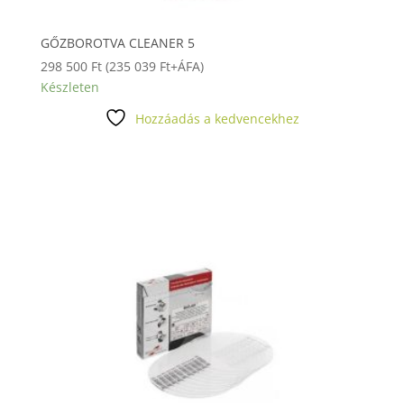
GŐZBOROTVA CLEANER 5
298 500
Ft
(
235 039
Ft
+ÁFA)
Készleten
Hozzáadás a kedvencekhez