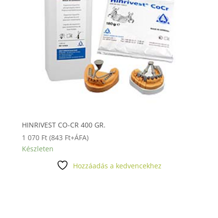
HINRIVEST CO-CR 400 GR.
1 070
Ft
(
843
Ft
+ÁFA)
Készleten
Hozzáadás a kedvencekhez