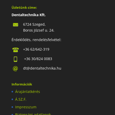
Üzletünk címe:
Dentaltechnika Kft.
6724 Szeged,
Boros József u. 24.
Érdeklődés, rendelésfelvétel:
+36 62/642-319
+36 30/824 0083
dt@dentaltechnika.hu
Információk
Árajánlatkérés
Á.SZ.F.
Impresszum
Biztonsági adatlapok