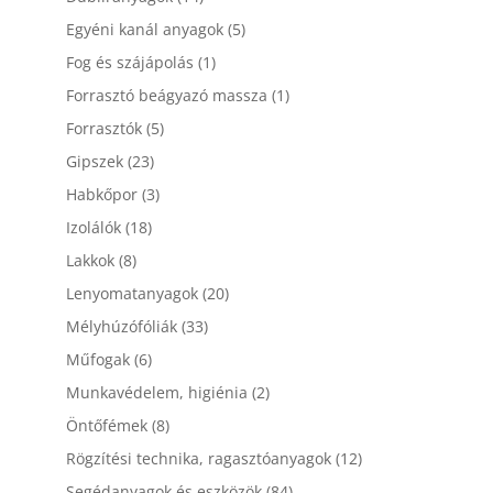
Egyéni kanál anyagok
(5)
Fog és szájápolás
(1)
Forrasztó beágyazó massza
(1)
Forrasztók
(5)
Gipszek
(23)
Habkőpor
(3)
Izolálók
(18)
Lakkok
(8)
Lenyomatanyagok
(20)
Mélyhúzófóliák
(33)
Műfogak
(6)
Munkavédelem, higiénia
(2)
Öntőfémek
(8)
Rögzítési technika, ragasztóanyagok
(12)
Segédanyagok és eszközök
(84)