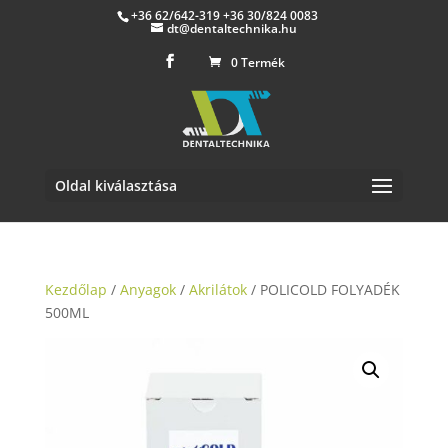
+36 62/642-319 +36 30/824 0083
dt@dentaltechnika.hu
0 Termék
Oldal kiválasztása
Kezdőlap
/
Anyagok
/
Akrilátok
/ POLICOLD FOLYADÉK
500ML