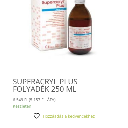
SUPERACRYL PLUS
FOLYADÉK 250 ML
6 549
Ft
(
5 157
Ft
+ÁFA)
Készleten
Hozzáadás a kedvencekhez