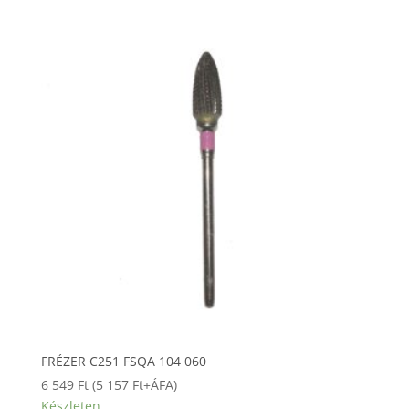
FRÉZER C251 FSQA 104 060
6 549
Ft
(
5 157
Ft
+ÁFA)
Készleten