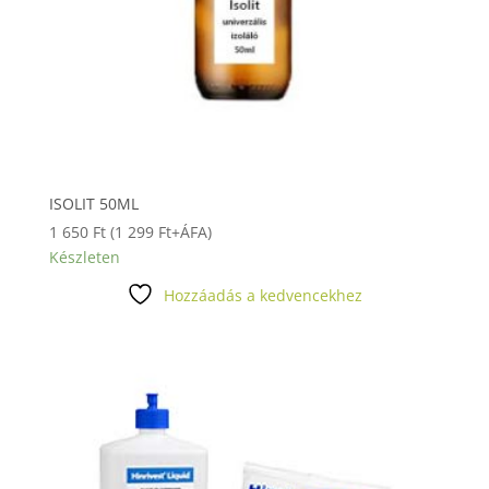
ISOLIT 50ML
1 650
Ft
(
1 299
Ft
+ÁFA)
Készleten
Hozzáadás a kedvencekhez