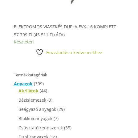
ELEKTROMOS VIASZKÉS DUPLA EVK-16 KOMPLETT
57 799
Ft
(
45 511
Ft
+ÁFA)
Készleten
Hozzáadás a kedvencekhez
Termékkategóriák
Anyagok
(399)
Akrilátok
(44)
Bázislemezek
(3)
Beágyazó anyagok
(29)
Blokkolóanyagok
(7)
Csúsztató rendszerek
(35)
Dublíranyagok
(14)