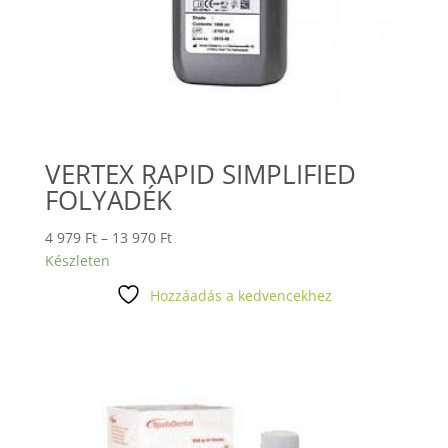
VERTEX RAPID SIMPLIFIED
FOLYADÉK
Ártartomány:
4 979
Ft
–
13 970
Ft
4
Készleten
979 Ft
Hozzáadás a kedvencekhez
-
13
970 Ft