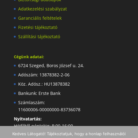
Adatkezelési szabályzat
Garanciális feltételek
Fizetési tájékoztató
Szállítási tájékoztató
Cégünk adatai:
6724 Szeged, Boros József u. 24.
Adószám: 13878382-2-06
Köz. Adósz.: HU13878382
Bankunk: Erste Bank
Számlaszám:
11600006-00000000-83736078
Nyitvatartás:
Hétfőtől péntekig: 8:00-16:00
Kedves Látogató! Tájékoztatjuk, hogy a honlap felhasználói