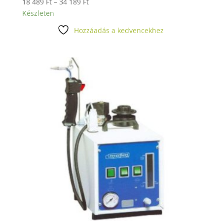
Ártartomány:
18 489
Ft
–
34 189
Ft
18
Készleten
489 Ft
Hozzáadás a kedvencekhez
-
34
189 Ft