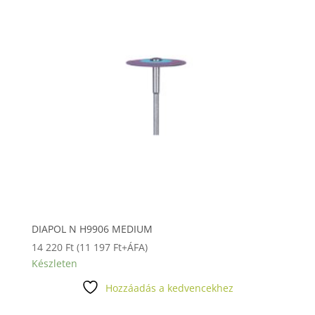
DIAPOL N H9906 MEDIUM
14 220
Ft
(
11 197
Ft
+ÁFA)
Készleten
Hozzáadás a kedvencekhez