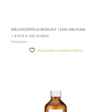
MÉLYHÚZÓFÓLIA BIOPLAST 125X3 MM PUHA
1 810
Ft
(
1 425
Ft
+ÁFA)
Készleten
Hozzáadás a kedvencekhez