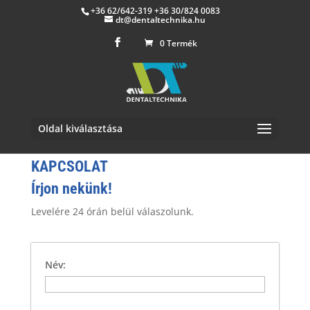
+36 62/642-319 +36 30/824 0083
dt@dentaltechnika.hu
0 Termék
Oldal kiválasztása
KAPCSOLAT
Írjon nekünk!
Levelére 24 órán belül válaszolunk.
Név: