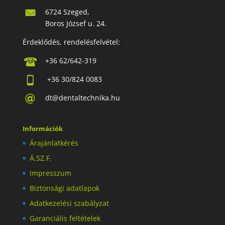
6724 Szeged,
Boros József u. 24.
Érdeklődés, rendelésfelvétel:
+36 62/642-319
+36 30/824 0083
dt@dentaltechnika.hu
Információk
Árajánlatkérés
Á.SZ.F.
Impresszum
Biztonsági adatlapok
Adatkezelési szabályzat
Garanciális feltételek