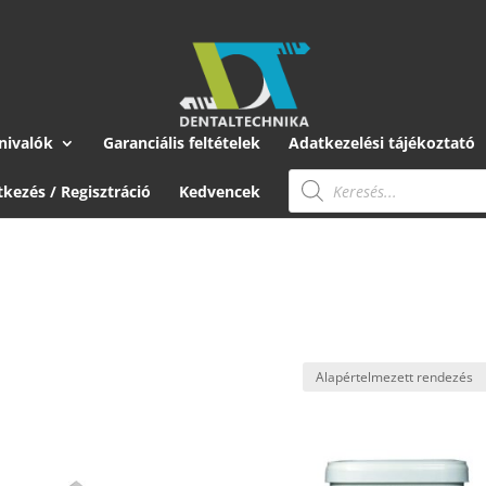
nivalók
Garanciális feltételek
Adatkezelési tájékoztató
Products
search
tkezés / Regisztráció
Kedvencek