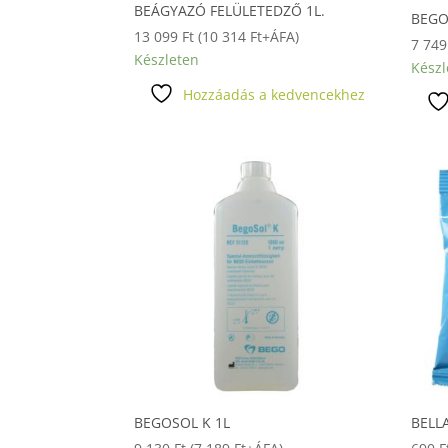
BEÁGYAZÓ FELÜLETEDZŐ 1L.
BEGO
13 099
Ft
(
10 314
Ft
+ÁFA)
7 74
Készleten
Készl
Hozzáadás a kedvencekhez
BEGOSOL K 1L
BELL