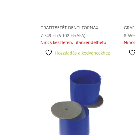
GRAFITBETÉT DENTI FORNAX
GRAF
7 749
Ft
(
6 102
Ft
+ÁFA)
8 65
Nincs készleten, utánrendelhető
Nincs
Hozzáadás a kedvencekhez