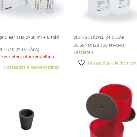
ge Clear THX 2×50 ml + 6 zöld
VESTIGE DUPLE 24 CLEAR
r
35 694
Ft
(
28 106
Ft
+ÁFA)
79
Ft
(
10 220
Ft
+ÁFA)
Készleten
 készleten, utánrendelhető
Hozzáadás a kedvencek
Hozzáadás a kedvencekhez