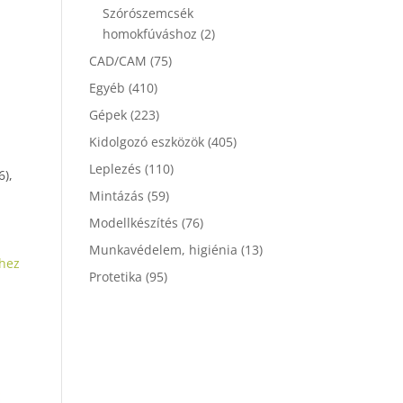
Szórószemcsék
homokfúváshoz
(2)
CAD/CAM
(75)
Egyéb
(410)
Gépek
(223)
Kidolgozó eszközök
(405)
Leplezés
(110)
6),
Mintázás
(59)
Modellkészítés
(76)
Munkavédelem, higiénia
(13)
hez
Protetika
(95)