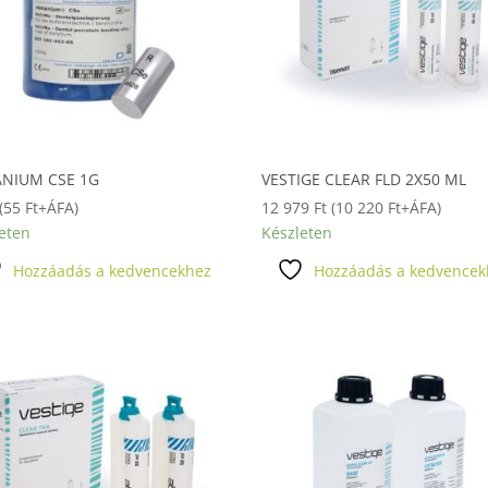
NIUM CSE 1G
VESTIGE CLEAR FLD 2X50 ML
(
55
Ft
+ÁFA)
12 979
Ft
(
10 220
Ft
+ÁFA)
eten
Készleten
Hozzáadás a kedvencekhez
Hozzáadás a kedvencek