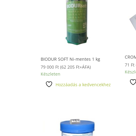
CROM
BIODUR SOFT Ni-mentes 1 kg
71
Ft
79 000
Ft
(
62 205
Ft
+ÁFA)
Készl
Készleten
Hozzáadás a kedvencekhez