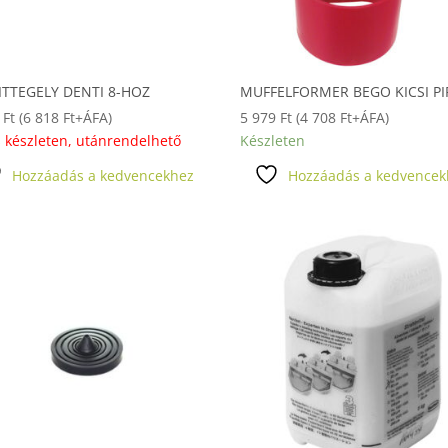
ITTEGELY DENTI 8-HOZ
MUFFELFORMER BEGO KICSI P
9
Ft
(
6 818
Ft
+ÁFA)
5 979
Ft
(
4 708
Ft
+ÁFA)
 készleten, utánrendelhető
Készleten
Hozzáadás a kedvencekhez
Hozzáadás a kedvencek