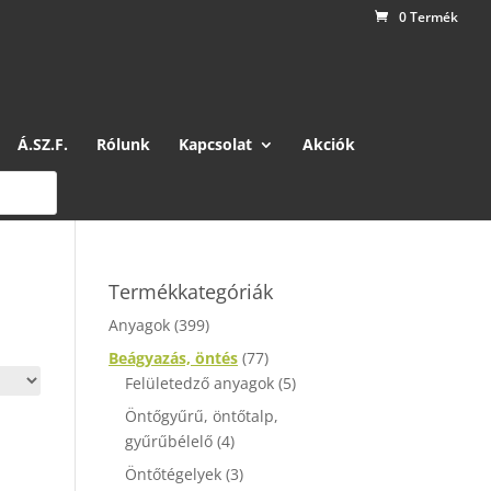
0 Termék
Á.SZ.F.
Rólunk
Kapcsolat
Akciók
Termékkategóriák
Anyagok
(399)
Beágyazás, öntés
(77)
Felületedző anyagok
(5)
Öntőgyűrű, öntőtalp,
gyűrűbélelő
(4)
Öntőtégelyek
(3)