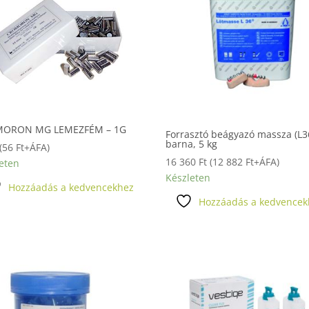
ORON MG LEMEZFÉM – 1G
Forrasztó beágyazó massza (L3
barna, 5 kg
(
56
Ft
+ÁFA)
16 360
Ft
(
12 882
Ft
+ÁFA)
eten
Készleten
Hozzáadás a kedvencekhez
Hozzáadás a kedvencek