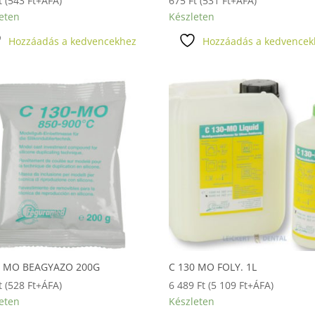
t
(
543
Ft
+ÁFA)
675
Ft
(
531
Ft
+ÁFA)
eten
Készleten
Hozzáadás a kedvencekhez
Hozzáadás a kedvencek
0 MO BEAGYAZO 200G
C 130 MO FOLY. 1L
t
(
528
Ft
+ÁFA)
6 489
Ft
(
5 109
Ft
+ÁFA)
eten
Készleten