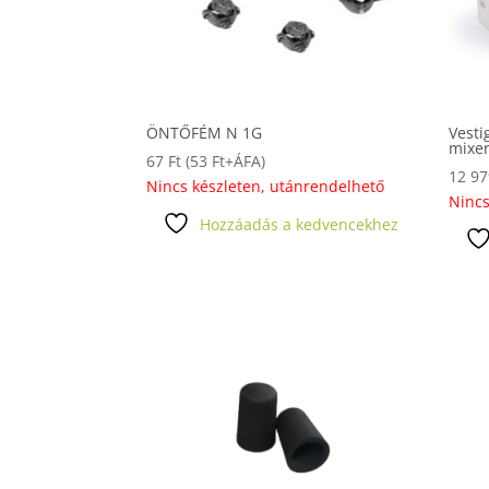
ÖNTŐFÉM N 1G
Vesti
mixe
67
Ft
(
53
Ft
+ÁFA)
12 9
Nincs készleten, utánrendelhető
Nincs
Hozzáadás a kedvencekhez