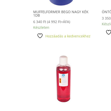
MUFFELFORMER BEGO NAGY KÉK
ÖNTŐ
1DB
3 35
6 340
Ft
(
4 992
Ft
+ÁFA)
Készl
Készleten
Hozzáadás a kedvencekhez