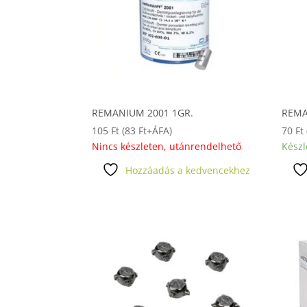
REMANIUM 2001 1GR.
REMA
105
Ft
(
83
Ft
+ÁFA)
70
Ft
Nincs készleten, utánrendelhető
Készl
Hozzáadás a kedvencekhez