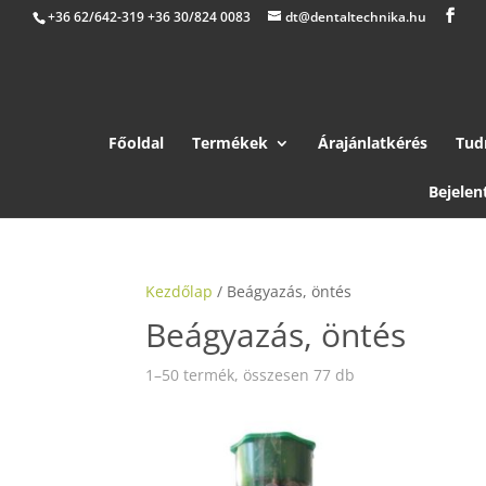
+36 62/642-319 +36 30/824 0083
dt@dentaltechnika.hu
Főoldal
Termékek
Árajánlatkérés
Tud
Bejelen
Kezdőlap
/ Beágyazás, öntés
Beágyazás, öntés
1–50 termék, összesen 77 db