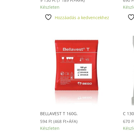
9 130
Ft
(
7 189
Ft
+ÁFA)
690
F
Készleten
Készl
Hozzáadás a kedvencekhez
BELLAVEST T 160G.
C 13
594
Ft
(
468
Ft
+ÁFA)
670
F
Készleten
Készl