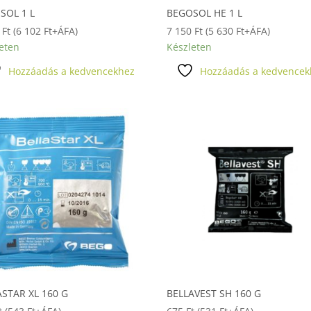
SOL 1 L
BEGOSOL HE 1 L
9
Ft
(
6 102
Ft
+ÁFA)
7 150
Ft
(
5 630
Ft
+ÁFA)
eten
Készleten
Hozzáadás a kedvencekhez
Hozzáadás a kedvencek
ASTAR XL 160 G
BELLAVEST SH 160 G