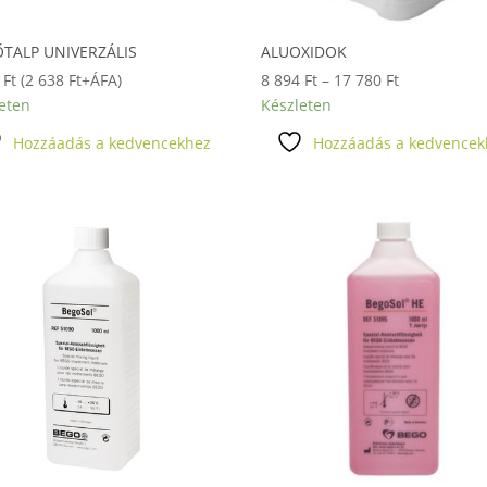
TALP UNIVERZÁLIS
ALUOXIDOK
Ártartomány
0
Ft
(
2 638
Ft
+ÁFA)
8 894
Ft
–
17 780
Ft
8
eten
Készleten
894 Ft
Hozzáadás a kedvencekhez
Hozzáadás a kedvencek
-
17
780 Ft