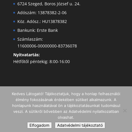
6724 Szeged, Boros József u. 24.
Adószám: 13878382-2-06
Köz. Adósz.: HU13878382
Bankunk: Erste Bank
Számlaszám:
11600006-00000000-83736078
Nyitvatartás:
Hétfőtől péntekig: 8:00-16:00
Kedves Látogató! Tájékoztatjuk, hogy a honlap felhasználói
élmény fokozásának érdekében sütiket alkalmazunk. A
honlapunk használatával ön a tájékoztatásunkat tudomásul
veszi. A sütikről bővebben az Adatvédelmi nyilatkozatban
olvashat.
Minden jog fenntartva I Copyright 2019 -
Elfogadom
Adatvédelmi tájékoztató
Dentaltechnika Kft.