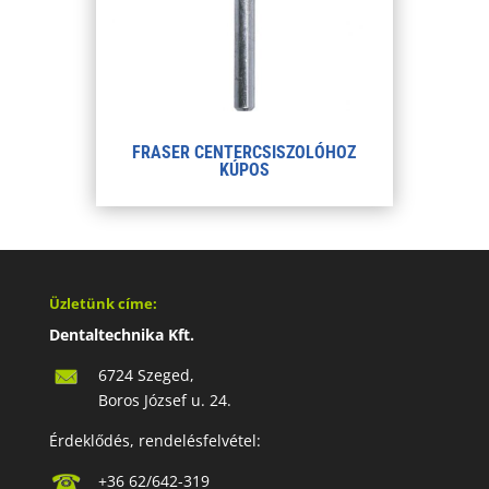
FRASER CENTERCSISZOLÓHOZ
KÚPOS
Üzletünk címe:
Dentaltechnika Kft.
6724 Szeged,
Boros József u. 24.
Érdeklődés, rendelésfelvétel:
+36 62/642-319