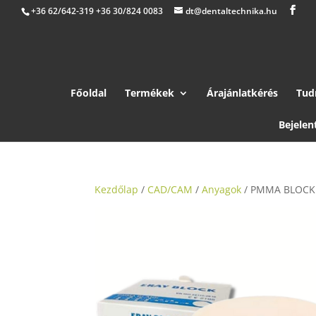
+36 62/642-319 +36 30/824 0083
dt@dentaltechnika.hu
Főoldal
Termékek
Árajánlatkérés
Tud
Bejelen
Kezdőlap
/
CAD/CAM
/
Anyagok
/ PMMA BLOC