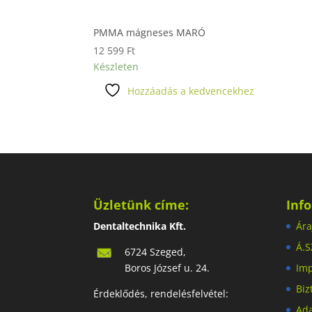
PMMA mágneses MARÓ
12 599
Ft
Készleten
Hozzáadás a kedvencekhez
Üzletünk címe:
Inf
Dentaltechnika Kft.
Ára
Á.S
6724 Szeged,
Boros József u. 24.
Im
Biz
Érdeklődés, rendelésfelvétel:
Ada