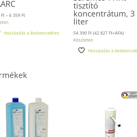
ARC
tisztító
koncentrátum, 3
Ártartomány:
9
Ft
–
6 359
Ft
liter
4
eten
449 Ft
54 390
Ft
(
42 827
Ft
+ÁFA)
Hozzáadás a kedvencekhez
-
Készleten
6
359 Ft
Hozzáadás a kedvencek
ermékek