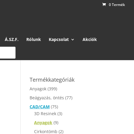
0 Termék
Á.SZ.F.
Rólunk
Kapcsolat
Akciók
Termékkategóriák
Anyagok
(399)
Beágyazás, öntés
(77)
y:
CAD/CAM
(75)
3D Resinek
(3)
Anyagok
(9)
Cirkontömb
(2)