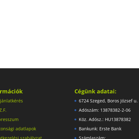
ormációk
Cégünk adatai:
jánlatkérés
6724 Szeged, Boros József u.
Z.F.
Adószám: 13878382-2-06
presszum
Köz. Adósz.: HU13878382
tonsági adatlapok
Bankunk: Erste Bank
tkezelési szabályzat
Számlaszám: