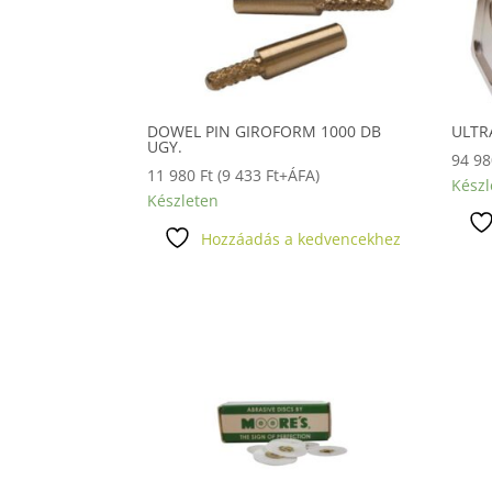
DOWEL PIN GIROFORM 1000 DB
ULTR
UGY.
94 9
11 980
Ft
(
9 433
Ft
+ÁFA)
Készl
Készleten
Hozzáadás a kedvencekhez