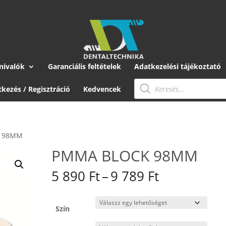
nivalók
Garanciális feltételek
Adatkezelési tájékoztató
Products
search
tkezés / Regisztráció
Kedvencek
K 98MM
PMMA BLOCK 98MM
Ártartomán
5 890
Ft
–
9 789
Ft
5
890 Ft
-
Szín
9