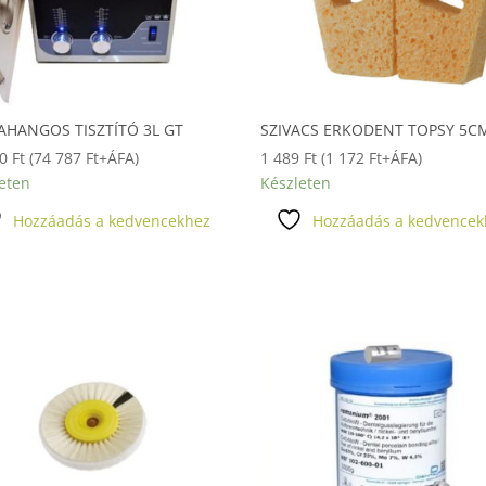
AHANGOS TISZTÍTÓ 3L GT
SZIVACS ERKODENT TOPSY 5C
80
Ft
(
74 787
Ft
+ÁFA)
1 489
Ft
(
1 172
Ft
+ÁFA)
eten
Készleten
Hozzáadás a kedvencekhez
Hozzáadás a kedvencek