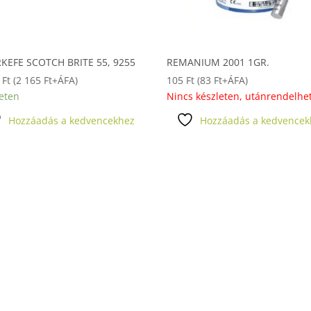
RKEFE SCOTCH BRITE 55, 9255
REMANIUM 2001 1GR.
9
Ft
(
2 165
Ft
+ÁFA)
105
Ft
(
83
Ft
+ÁFA)
eten
Nincs készleten, utánrendelhe
Hozzáadás a kedvencekhez
Hozzáadás a kedvencek