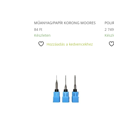
MŰANYAG/PAPÍR KORONG MOORES
POLI
84
Ft
2 74
Készleten
Készl
Hozzáadás a kedvencekhez