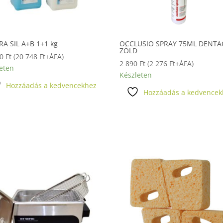
A SIL A+B 1+1 kg
OCCLUSIO SPRAY 75ML DENT
ZÖLD
50
Ft
(
20 748
Ft
+ÁFA)
2 890
Ft
(
2 276
Ft
+ÁFA)
eten
Készleten
Hozzáadás a kedvencekhez
Hozzáadás a kedvencek