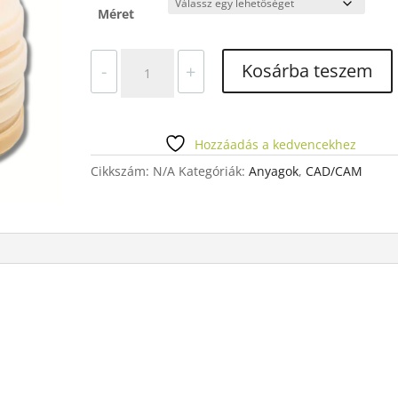
789 Ft
Méret
PMMA
Kosárba teszem
-
+
BLOCK
98MM
mennyiség
Hozzáadás a kedvencekhez
Cikkszám:
N/A
Kategóriák:
Anyagok
,
CAD/CAM