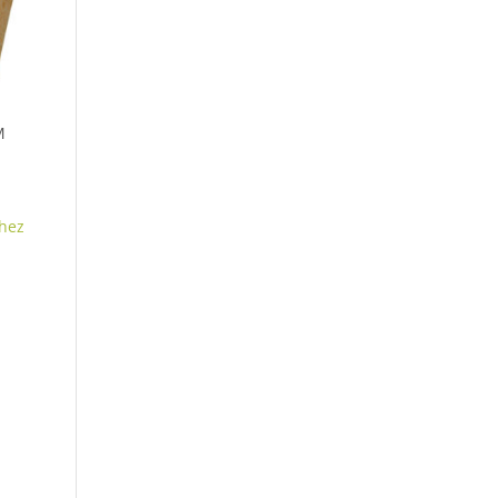
M
hez