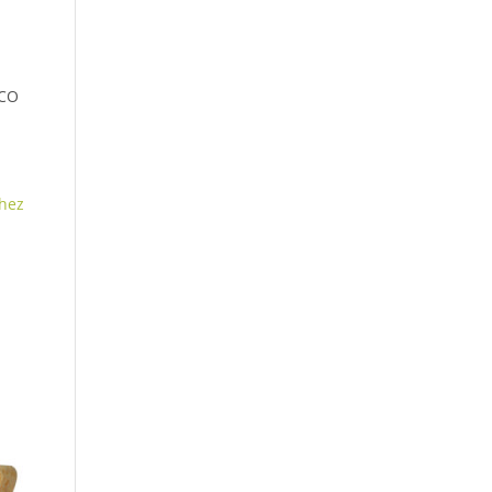
ACO
hez