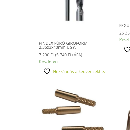
FEGUR
26 3
Készl
PINDEX FÚRÓ GIROFORM
2.35x3x40mm UGY.
7 290
Ft
(
5 740
Ft
+ÁFA)
Készleten
Hozzáadás a kedvencekhez