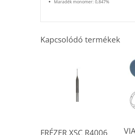
Maradék monomer: 0,847%
Kapcsolódó termékek
VI
FRÉZER XSC R4006