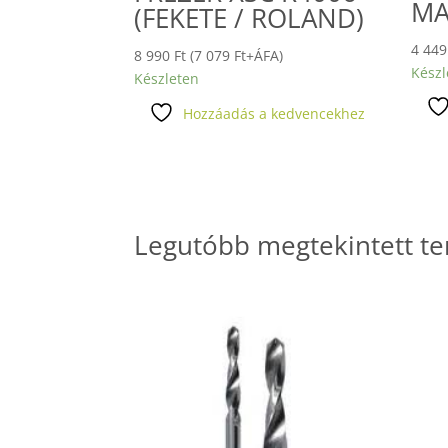
MA
(FEKETE / ROLAND)
4 44
8 990
Ft
(
7 079
Ft
+ÁFA)
Készl
Készleten
Hozzáadás a kedvencekhez
Legutóbb megtekintett t