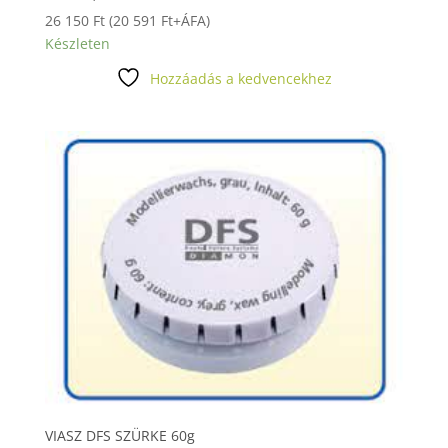
26 150
Ft
(
20 591
Ft
+ÁFA)
Készleten
Hozzáadás a kedvencekhez
VIASZ DFS SZÜRKE 60g