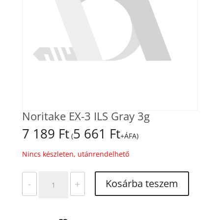
Noritake EX-3 ILS Gray 3g
7 189
Ft
5 661
Ft
(
+ÁFA)
Nincs készleten, utánrendelhető
Noritake
Kosárba teszem
-
+
EX-
3
ILS