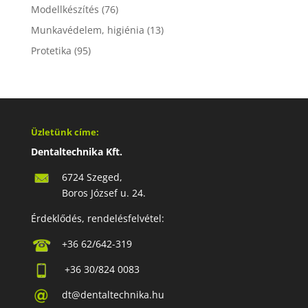
Modellkészítés
(76)
Munkavédelem, higiénia
(13)
Protetika
(95)
Üzletünk címe:
Dentaltechnika Kft.
6724 Szeged,
Boros József u. 24.
Érdeklődés, rendelésfelvétel:
+36 62/642-319
+36 30/824 0083
dt@dentaltechnika.hu