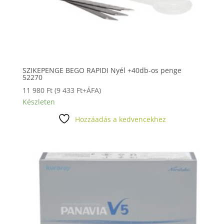
SZIKEPENGE BEGO RAPIDI Nyél +40db-os penge
52270
11 980
Ft
(
9 433
Ft
+ÁFA)
Készleten
Hozzáadás a kedvencekhez