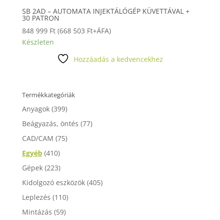
SB 2AD – AUTOMATA INJEKTÁLÓGÉP KÜVETTÁVAL +
30 PATRON
848 999
Ft
(
668 503
Ft
+ÁFA)
Készleten
Hozzáadás a kedvencekhez
Termékkategóriák
Anyagok
(399)
Beágyazás, öntés
(77)
CAD/CAM
(75)
Egyéb
(410)
Gépek
(223)
Kidolgozó eszközök
(405)
Leplezés
(110)
Mintázás
(59)