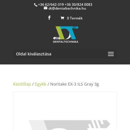
+36 62/642-319 +36 30/824 0083
dt@dentaltechnika.hu
0 Termék
Oldal kiválasztása
Kezdőlap
/
Egyéb
/ Noritake EX-3 ILS Gray 3g