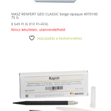
VIASZ RENFERT GEO CLASSIC beige-opaque 4970100
75 G
8 649
Ft
(
6 810
Ft
+ÁFA)
Nincs készleten, utánrendelhető
Hozzáadás a kedvencekhez