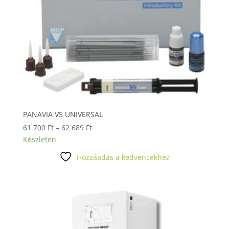
PANAVIA V5 UNIVERSAL
Ártartomány:
61 700
Ft
–
62 689
Ft
61
Készleten
700 Ft
Hozzáadás a kedvencekhez
-
62
689 Ft