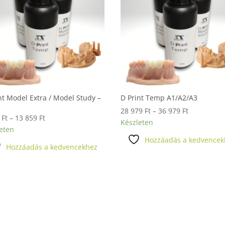
nt Model Extra / Model Study –
D Print Temp A1/A2/A3
e
Ártartomán
28 979
Ft
–
36 979
Ft
Ártartomány:
0
Ft
–
13 859
Ft
28
Készleten
9
eten
979 Ft
Hozzáadás a kedvencek
650 Ft
-
Hozzáadás a kedvencekhez
-
36
13
979 Ft
859 Ft