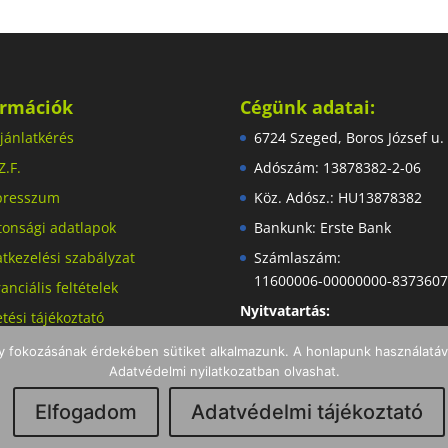
ormációk
Cégünk adatai:
jánlatkérés
6724 Szeged, Boros József u.
Z.F.
Adószám: 13878382-2-06
presszum
Köz. Adósz.: HU13878382
tonsági adatlapok
Bankunk: Erste Bank
tkezelési szabályzat
Számlaszám:
11600006-00000000-837360
anciális feltételek
Nyitvatartás:
etési tájékoztató
Hétfőtől péntekig: 8:00-16:00
llítási tájékoztató
ny fokozásának érdekében sütiket alkalmazunk. A honlapunk használatáva
Adatvédelmi nyilatkozatban olvashat.
Elfogadom
Adatvédelmi tájékoztató
ltechnika Kft.