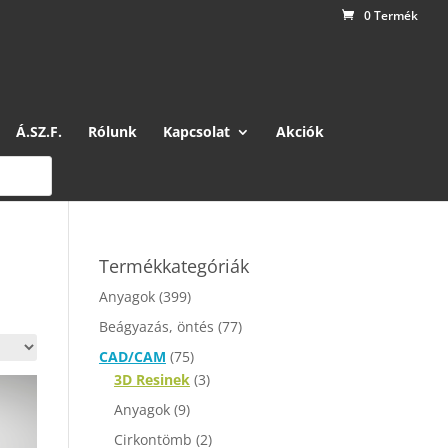
0 Termék
Á.SZ.F.
Rólunk
Kapcsolat
Akciók
Termékkategóriák
Anyagok
(399)
Beágyazás, öntés
(77)
CAD/CAM
(75)
3D Resinek
(3)
Anyagok
(9)
Cirkontömb
(2)