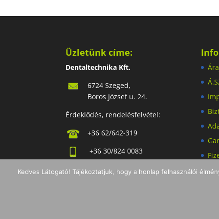
Üzletünk címe:
Inf
Dentaltechnika Kft.
Ára
Á.S
6724 Szeged,
Boros József u. 24.
Im
Biz
Érdeklődés, rendelésfelvétel:
Ada
+36 62/642-319
Gar
+36 30/824 0083
Fiz
dt@dentaltechnika.hu
Szá
Kedves Látogató! Tájékoztatjuk, hogy a honlap felhasználói élmé
Minden jog fenntartva I Copyright 2019 - Denta