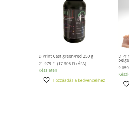
D Print Cast green/red 250 g
D Pri
beig
21 979
Ft
(
17 306
Ft
+ÁFA)
9 65
Készleten
Készl
Hozzáadás a kedvencekhez