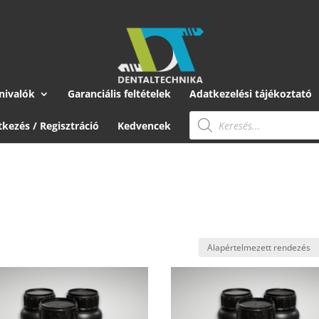
nivalók
Garanciális feltételek
Adatkezelési tájékoztató
Products
search
tkezés / Regisztráció
Kedvencek