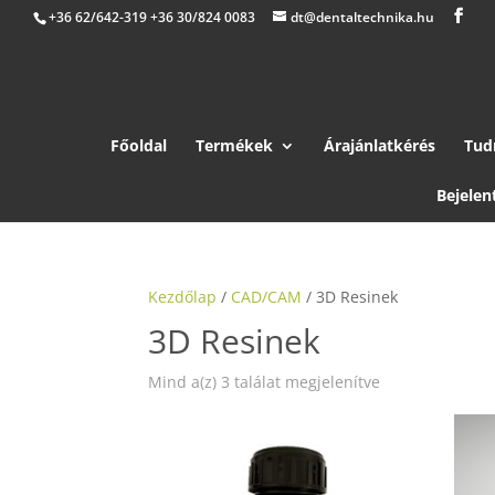
+36 62/642-319 +36 30/824 0083
dt@dentaltechnika.hu
Főoldal
Termékek
Árajánlatkérés
Tud
Bejelen
Kezdőlap
/
CAD/CAM
/ 3D Resinek
3D Resinek
Mind a(z) 3 találat megjelenítve