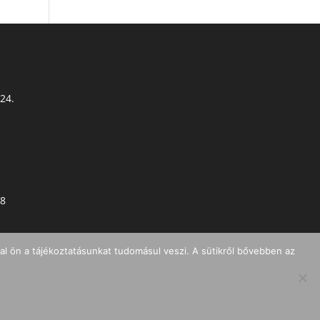
 24.
78
l ön a tájékoztatásunkat tudomásul veszi. A sütikről bővebben az