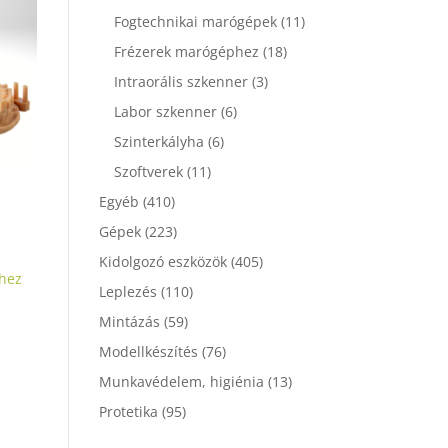
Fogtechnikai marógépek
(11)
Frézerek marógéphez
(18)
Intraorális szkenner
(3)
Labor szkenner
(6)
Szinterkályha
(6)
Szoftverek
(11)
Egyéb
(410)
y:
Gépek
(223)
Kidolgozó eszközök
(405)
hez
Leplezés
(110)
Mintázás
(59)
Modellkészítés
(76)
Munkavédelem, higiénia
(13)
Protetika
(95)