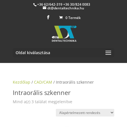
+36 62/642-319 +36 30/824 0083
dt@dentaltechnika.hu
0 Termék
Oldal kiválasztása
Kezdőlap
/
CAD/CAM
/ Intraorális szkenner
Intraorális szkenner
Mind a(z) 3 találat megjelenítve