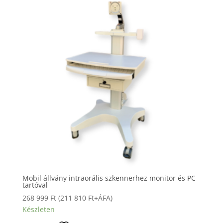
Mobil állvány intraorális szkennerhez monitor és PC
tartóval
268 999
Ft
(
211 810
Ft
+ÁFA)
Készleten