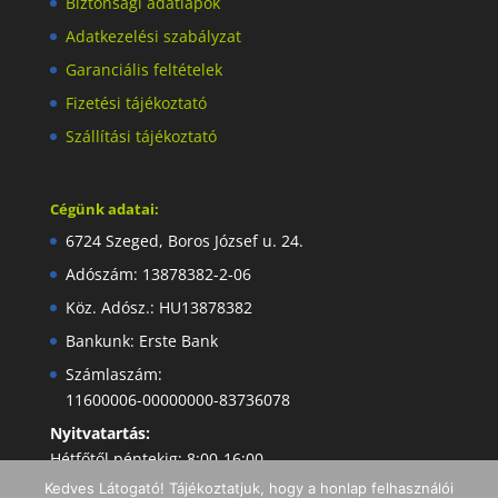
Biztonsági adatlapok
Adatkezelési szabályzat
Garanciális feltételek
Fizetési tájékoztató
Szállítási tájékoztató
Cégünk adatai:
6724 Szeged, Boros József u. 24.
Adószám: 13878382-2-06
Köz. Adósz.: HU13878382
Bankunk: Erste Bank
Számlaszám:
11600006-00000000-83736078
Nyitvatartás:
Hétfőtől péntekig: 8:00-16:00
Kedves Látogató! Tájékoztatjuk, hogy a honlap felhasználói