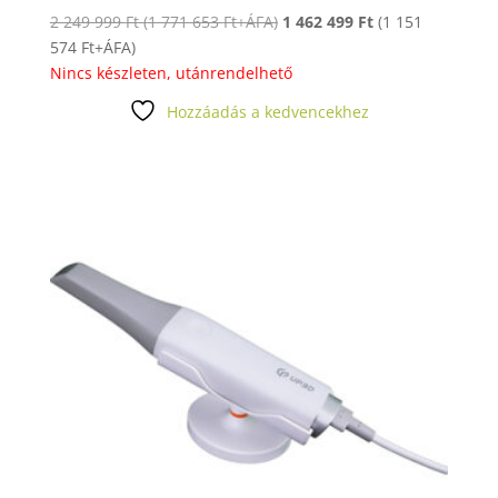
2 249 999
Ft
(
1 771 653
Ft
+ÁFA)
1 462 499
Ft
(
1 151
574
Ft
+ÁFA)
Nincs készleten, utánrendelhető
Hozzáadás a kedvencekhez