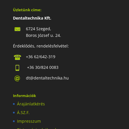
Üzletünk címe:
Dentaltechnika Kft.
6724 Szeged,
Boros József u. 24.
Érdeklődés, rendelésfelvétel:
+36 62/642-319
+36 30/824 0083
dt@dentaltechnika.hu
Információk
Árajánlatkérés
Á.SZ.F.
Impresszum