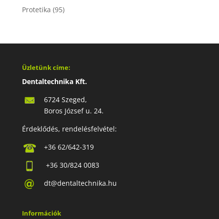
Protetika
(95)
Üzletünk címe:
Dentaltechnika Kft.
6724 Szeged,
Boros József u. 24.
Érdeklődés, rendelésfelvétel:
+36 62/642-319
+36 30/824 0083
dt@dentaltechnika.hu
Információk