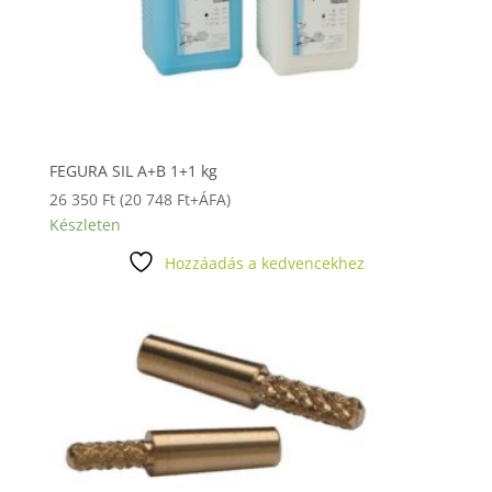
FEGURA SIL A+B 1+1 kg
26 350
Ft
(
20 748
Ft
+ÁFA)
Készleten
Hozzáadás a kedvencekhez