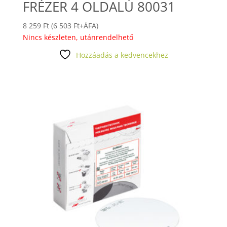
FRÉZER 4 OLDALÚ 80031
8 259
Ft
(
6 503
Ft
+ÁFA)
Nincs készleten, utánrendelhető
Hozzáadás a kedvencekhez