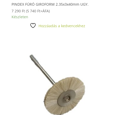
PINDEX FÚRÓ GIROFORM 2.35x3x40mm UGY.
7 290
Ft
(
5 740
Ft
+ÁFA)
Készleten
Hozzáadás a kedvencekhez