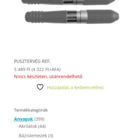
PUSZTERVÉG REF.
5 489
Ft
(
4 322
Ft
+ÁFA)
Nincs készleten, utánrendelhető
Hozzáadás a kedvencekhez
Termékkategóriák
Anyagok
(399)
Akrilátok
(44)
Bázislemezek
(3)