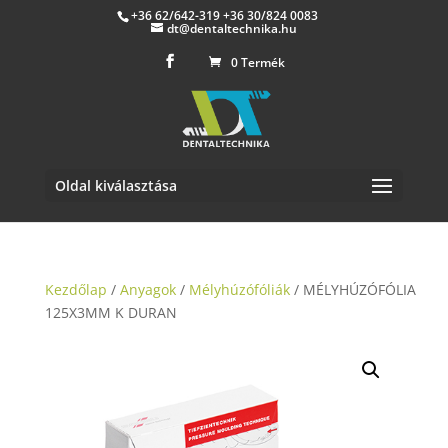
+36 62/642-319 +36 30/824 0083
dt@dentaltechnika.hu
0 Termék
Oldal kiválasztása
Kezdőlap
/
Anyagok
/
Mélyhúzófóliák
/ MÉLYHÚZÓFÓLIA
125X3MM K DURAN