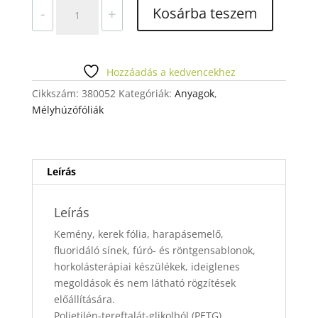
MÉLYHÚZÓFÓLIA
Kosárba teszem
-
+
125X3MM
K
DURAN
mennyiség
Hozzáadás a kedvencekhez
Cikkszám:
380052
Kategóriák:
Anyagok
,
Mélyhúzófóliák
Leírás
Leírás
Kemény, kerek fólia, harapásemelő,
fluoridáló sínek, fúró- és röntgensablonok,
horkolásterápiai készülékek, ideiglenes
megoldások és nem látható rögzítések
előállítására.
Polietilén-tereftalát-glikolból (PETG).