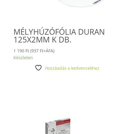
MÉLYHÚZÓFÓLIA DURAN
125X2MM K DB.
1 190
Ft
(
937
Ft
+ÁFA)
Készleten
Hozzáadás a kedvencekhez