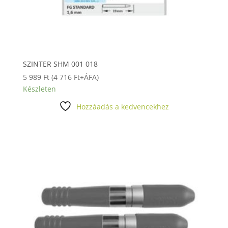
SZINTER SHM 001 018
5 989
Ft
(
4 716
Ft
+ÁFA)
Készleten
Hozzáadás a kedvencekhez