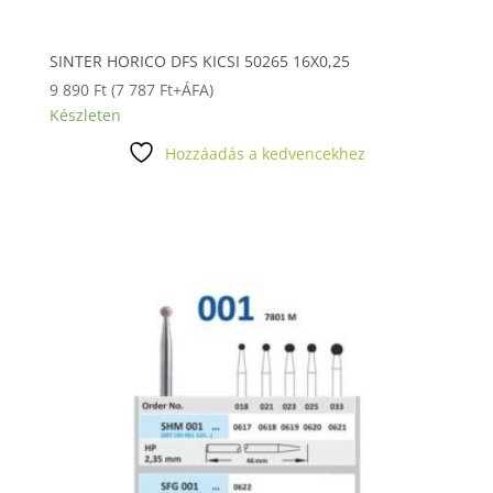
SINTER HORICO DFS KICSI 50265 16X0,25
9 890
Ft
(
7 787
Ft
+ÁFA)
Készleten
Hozzáadás a kedvencekhez