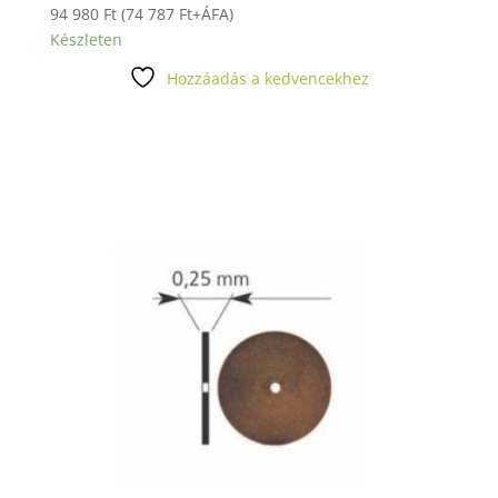
94 980
Ft
(
74 787
Ft
+ÁFA)
Készleten
Hozzáadás a kedvencekhez