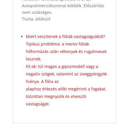
Autopolimerizátummal kötődik. Előszárítás
nem szükséges.
Tiszta, átlátszó
Miért veszítenek a fóliák vastagságukból?
Tipikus probléma: a merev fóliák
hőformázás után vékonyak és rugalmasak
lesznek.
Fő ok: túl magas a gipszmodell vagy a
negatív szögek, valamint az üveggyöngyök
hiánya. A fólia az
alaphoz érkezés előtt megérinti a fogakat,
túlzottan megnyúlik és elveszíti
vastagságát.