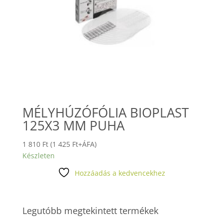
MÉLYHÚZÓFÓLIA BIOPLAST
125X3 MM PUHA
1 810
Ft
(
1 425
Ft
+ÁFA)
Készleten
Hozzáadás a kedvencekhez
Legutóbb megtekintett termékek