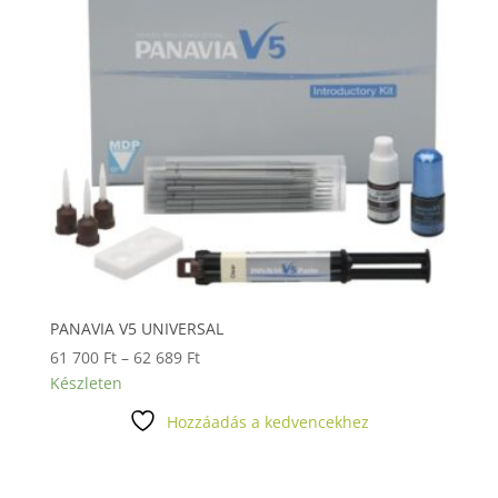
PANAVIA V5 UNIVERSAL
Ártartomány:
61 700
Ft
–
62 689
Ft
61
Készleten
700 Ft
Hozzáadás a kedvencekhez
-
62
689 Ft