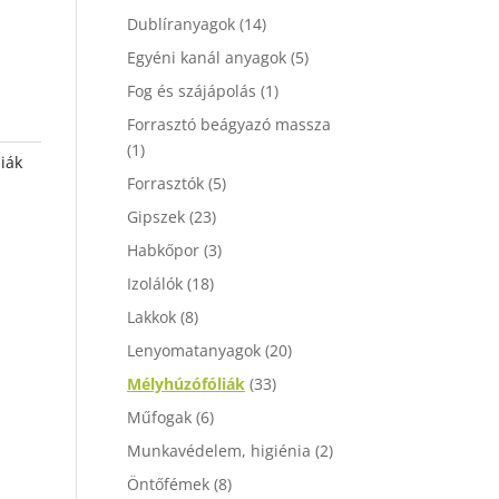
Dublíranyagok
(14)
Egyéni kanál anyagok
(5)
Fog és szájápolás
(1)
Forrasztó beágyazó massza
(1)
iák
Forrasztók
(5)
Gipszek
(23)
Habkőpor
(3)
Izolálók
(18)
Lakkok
(8)
Lenyomatanyagok
(20)
Mélyhúzófóliák
(33)
Műfogak
(6)
Munkavédelem, higiénia
(2)
Öntőfémek
(8)