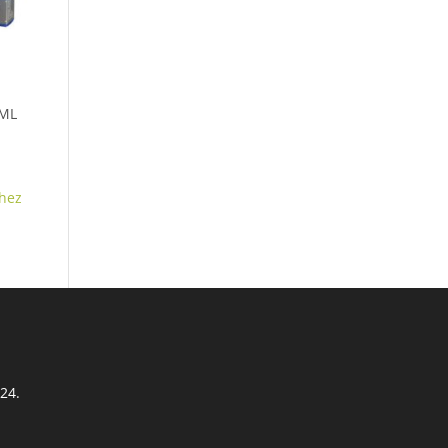
 ML
y:
hez
 24.