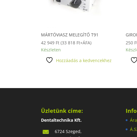
MÁRTÓVIASZ MELEGÍTŐ T91
GIRO
42 949
Ft
(
33 818
Ft
+ÁFA)
250
F
Készleten
Készl
Hozzáadás a kedvencekhez
Üzletünk címe:
Inf
Dentaltechnika Kft.
Ára
Á.S
6724 Szeged,