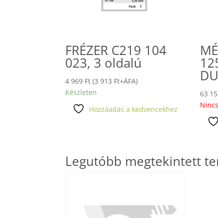
FRÉZER C219 104
MÉ
023, 3 oldalú
12
DU
4 969
Ft
(
3 913
Ft
+ÁFA)
Készleten
63 1
Nincs
Hozzáadás a kedvencekhez
Legutóbb megtekintett t