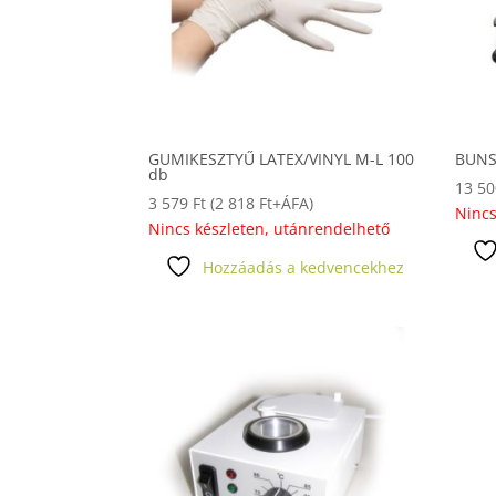
GUMIKESZTYŰ LATEX/VINYL M-L 100
BUNS
db
13 5
3 579
Ft
(
2 818
Ft
+ÁFA)
Nincs
Nincs készleten, utánrendelhető
Hozzáadás a kedvencekhez