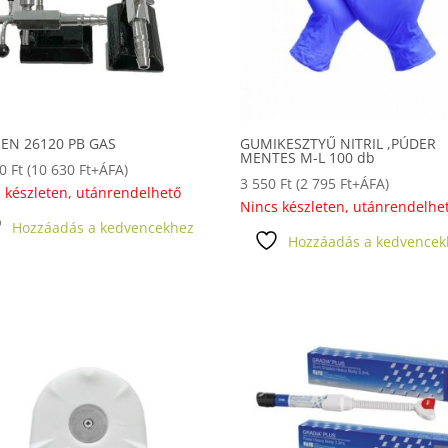
EN 26120 PB GAS
GUMIKESZTYŰ NITRIL ,PÚDER
MENTES M-L 100 db
00
Ft
(
10 630
Ft
+ÁFA)
3 550
Ft
(
2 795
Ft
+ÁFA)
 készleten, utánrendelhető
Nincs készleten, utánrendelhe
Hozzáadás a kedvencekhez
Hozzáadás a kedvencek