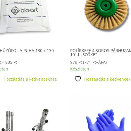
HÚZÓFÓLIA PUHA 130 x 130
POLÍRKEFE 4 SOROS PÁRHUZ
1011 „SZŐKE”
Ártartomány:
t
–
805
Ft
979
Ft
(
771
Ft
+ÁFA)
274 Ft
eten
Készleten
-
Hozzáadás a kedvencekhez
Hozzáadás a kedvencek
805 Ft