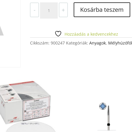
MELYHUZOFOLIA
Kosárba teszem
-
+
FINOFLEX
DUO
!
120X3
Hozzáadás a kedvencekhez
MM
Cikkszám:
900247
Kategóriák:
Anyagok
,
Mélyhúzófól
mennyiség