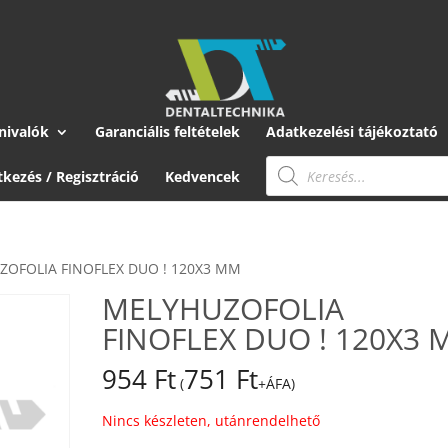
nivalók
Garanciális feltételek
Adatkezelési tájékoztató
Products
search
tkezés / Regisztráció
Kedvencek
ZOFOLIA FINOFLEX DUO ! 120X3 MM
MELYHUZOFOLIA
FINOFLEX DUO ! 120X3
954
Ft
751
Ft
(
+ÁFA)
Nincs készleten, utánrendelhető