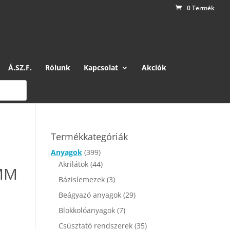
0 Termék
Á.SZ.F.
Rólunk
Kapcsolat
Akciók
Termékkategóriák
Anyagok
(399)
Akrilátok
(44)
 MM
Bázislemezek
(3)
Beágyazó anyagok
(29)
Blokkolóanyagok
(7)
Csúsztató rendszerek
(35)