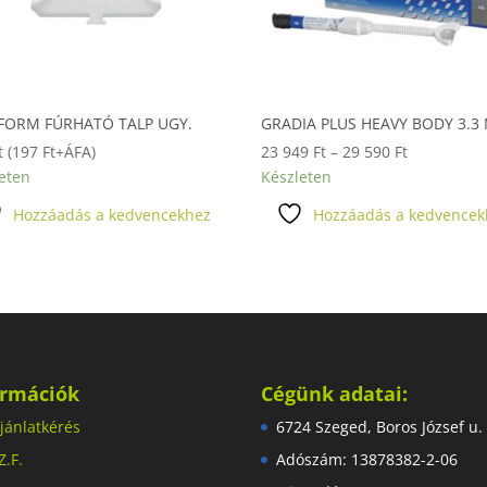
FORM FÚRHATÓ TALP UGY.
GRADIA PLUS HEAVY BODY 3.3
Ártartomán
t
(
197
Ft
+ÁFA)
23 949
Ft
–
29 590
Ft
23
eten
Készleten
949 Ft
Hozzáadás a kedvencekhez
Hozzáadás a kedvencek
-
29
590 Ft
ormációk
Cégünk adatai:
jánlatkérés
6724 Szeged, Boros József u.
Z.F.
Adószám: 13878382-2-06