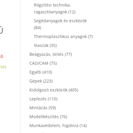
Rögzítési technika,
ragasztóanyagok
(12)
Segédanyagok és eszközök
(84)
Ú
Thermoplasztikus anyagok
(7)
Viaszok
(35)
Beágyazás, öntés
(77)
tő
CAD/CAM
(75)
hez
Egyéb
(410)
Gépek
(223)
Kidolgozó eszközök
(405)
Leplezés
(110)
Mintázás
(59)
Modellkészítés
(76)
Munkavédelem, higiénia
(14)