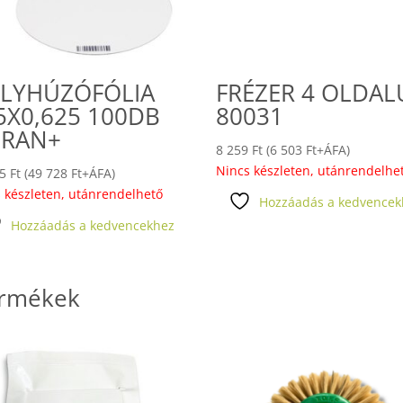
LYHÚZÓFÓLIA
FRÉZER 4 OLDAL
5X0,625 100DB
80031
RAN+
8 259
Ft
(
6 503
Ft
+ÁFA)
Nincs készleten, utánrendelhe
55
Ft
(
49 728
Ft
+ÁFA)
 készleten, utánrendelhető
Hozzáadás a kedvencek
Hozzáadás a kedvencekhez
ermékek