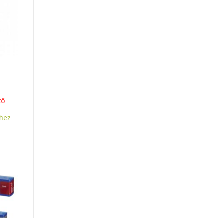
tő
hez