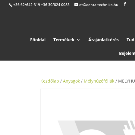
+36 62/642-319 +36 30/824 0083
dt@dentaltechnika.hu
Főoldal
Termékek
Árajánlatkérés
Tud
Bejelen
Kezdőlap
/
Anyagok
/
Mélyhúzófóliák
/ MELYHU