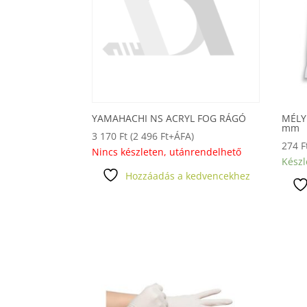
YAMAHACHI NS ACRYL FOG RÁGÓ
MÉLY
mm
3 170
Ft
(
2 496
Ft
+ÁFA)
274
F
Nincs készleten, utánrendelhető
Készl
Hozzáadás a kedvencekhez