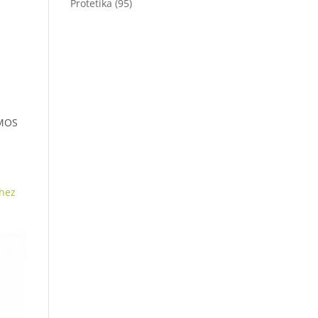
Protetika
(95)
AMOS
hez