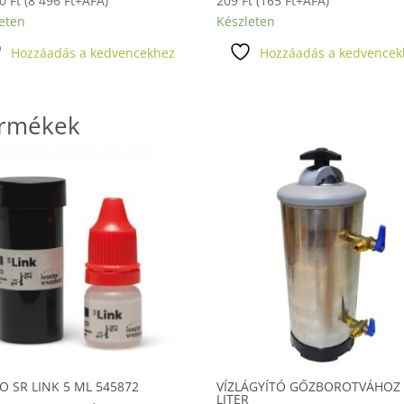
90
Ft
(
8 496
Ft
+ÁFA)
209
Ft
(
165
Ft
+ÁFA)
eten
Készleten
Hozzáadás a kedvencekhez
Hozzáadás a kedvencek
ermékek
O SR LINK 5 ML 545872
VÍZLÁGYÍTÓ GŐZBOROTVÁHOZ 
LITER