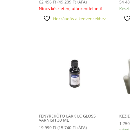
62 496
Ft
(
49 209
Ft
+ÁFA)
54 4
Nincs készleten, utánrendelhető
Készl
Hozzáadás a kedvencekhez
FÉNYREKÖTŐ LAKK LC GLOSS
KÉZI
VARNISH 30 ML
1 75
19 990
Ft
(
15 740
Ft
+ÁFA)