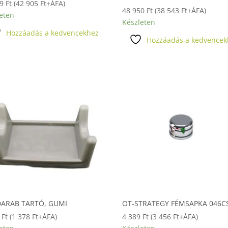
89
Ft
(
42 905
Ft
+ÁFA)
48 950
Ft
(
38 543
Ft
+ÁFA)
eten
Készleten
Hozzáadás a kedvencekhez
Hozzáadás a kedvencek
DARAB TARTÓ, GUMI
OT-STRATEGY FÉMSAPKA 046
0
Ft
(
1 378
Ft
+ÁFA)
4 389
Ft
(
3 456
Ft
+ÁFA)