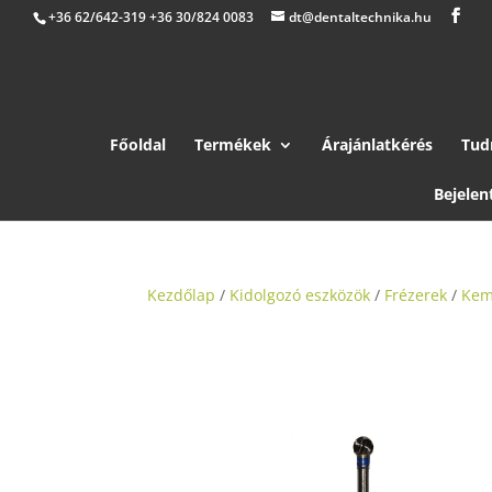
+36 62/642-319 +36 30/824 0083
dt@dentaltechnika.hu
Főoldal
Termékek
Árajánlatkérés
Tud
Bejelen
Kezdőlap
/
Kidolgozó eszközök
/
Frézerek
/
Kem