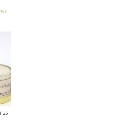
hez
T 25