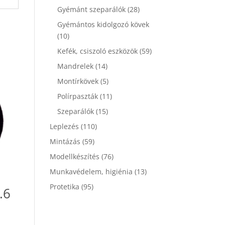
Gyémánt szeparálók
(28)
Gyémántos kidolgozó kövek
(10)
Kefék, csiszoló eszközök
(59)
Mandrelek
(14)
Montírkövek
(5)
Polírpaszták
(11)
Szeparálók
(15)
Leplezés
(110)
Mintázás
(59)
Modellkészítés
(76)
Munkavédelem, higiénia
(13)
Protetika
(95)
.6