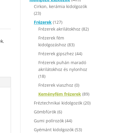
Cirkon, kerámia kidolgozók
(23)
Frézerek
(127)
Frézerek akrilátokhoz
(82)
Frézerek fém
ek
,
kidolgozáshoz
(83)
Frézerek gipszhez
(44)
Frézerek puhán maradó
akrilátokhoz és nylonhoz
(18)
Frézerek viaszhoz
(0)
Keményfém frézerek
(89)
Fréztechnikai kidolgozók
(20)
Gömbfúrók
(6)
Gumi polírozók
(44)
Gyémánt kidolgozók
(53)