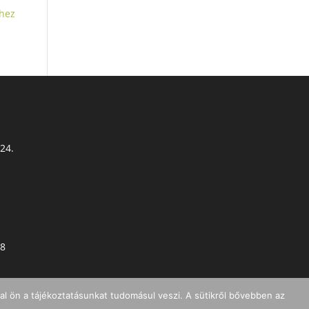
hez
 24.
78
l ön a tájékoztatásunkat tudomásul veszi. A sütikről bővebben az