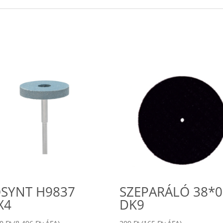
SYNT H9837
SZEPARÁLÓ 38*0
X4
DK9