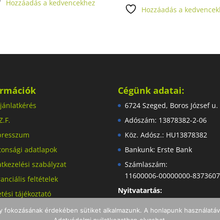
Hozzáadás a kedvencekhez
Hozzáadás a kedvencek
ormációk
Cégünk adatai:
jánlatkérés
6724 Szeged, Boros József u.
Z.F.
Adószám: 13878382-2-06
presszum
Köz. Adósz.: HU13878382
tonsági adatlapok
Bankunk: Erste Bank
tkezelési szabályzat
Számlaszám:
11600006-00000000-837360
anciális feltételek
Nyitvatartás:
etési tájékoztató
Hétfőtől péntekig: 8:00-16:00
llítási tájékoztató
ny fokozásának érdekében sütiket alkalmazunk. A honlapunk használatáva