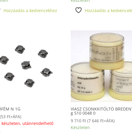
eten
Készleten
Hozzáadás a kedvencekhez
Hozzáadás a kedvencek
FÉM N 1G
VIASZ CSONKKITÖLTÖ BREDEN
g 510 0048 0
(
53
Ft
+ÁFA)
9 710
Ft
(
7 646
Ft
+ÁFA)
 készleten, utánrendelhető
Készleten