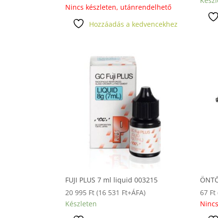
Készl
Nincs készleten, utánrendelhető
Hozzáadás a kedvencekhez
FUJI PLUS 7 ml liquid 003215
ÖNTŐ
20 995
Ft
(
16 531
Ft
+ÁFA)
67
Ft
Készleten
Nincs