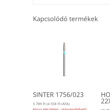
Kapcsolódó termékek
SINTER 1756/023
HO
22
5 789
Ft
(
4 558
Ft
+ÁFA)
Nincs készleten, utánrendelhető