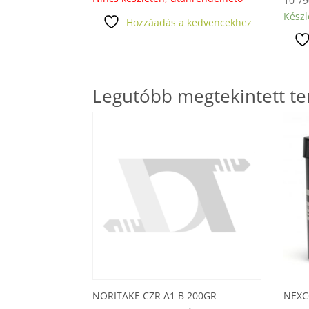
10 7
Készl
Hozzáadás a kedvencekhez
Legutóbb megtekintett t
NORITAKE CZR A1 B 200GR
NEXC