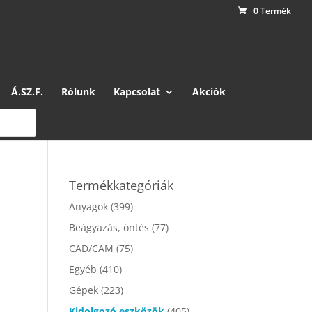
0 Termék
Á.SZ.F.
Rólunk
Kapcsolat
Akciók
Termékkategóriák
Anyagok
(399)
Beágyazás, öntés
(77)
CAD/CAM
(75)
Egyéb
(410)
Gépek
(223)
Kidolgozó eszközök
(405)