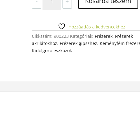
Kosárba teszem
-
+
C71
104
040
mennyiség
Hozzáadás a kedvencekhez
Cikkszám:
900223
Kategóriák:
Frézerek
,
Frézerek
akrilátokhoz
,
Frézerek gipszhez
,
Keményfém frézer
Kidolgozó eszközök