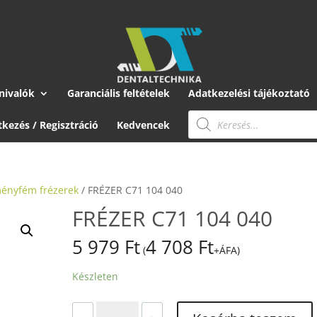
nivalók
Garanciális feltételek
Adatkezelési tájékoztató
Products
search
tkezés / Regisztráció
Kedvencek
ényfém frézerek
/ FRÉZER C71 104 040
FRÉZER C71 104 040
5 979
Ft
4 708
Ft
(
+ÁFA)
Készleten
FRÉZER