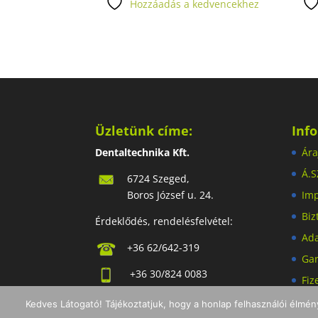
Hozzáadás a kedvencekhez
Üzletünk címe:
Inf
Dentaltechnika Kft.
Ára
Á.S
6724 Szeged,
Boros József u. 24.
Im
Biz
Érdeklődés, rendelésfelvétel:
Ada
+36 62/642-319
Gar
+36 30/824 0083
Fiz
dt@dentaltechnika.hu
Szá
Kedves Látogató! Tájékoztatjuk, hogy a honlap felhasználói élmé