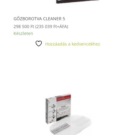
GŐZBOROTVA CLEANER 5
298 500
Ft
(
235 039
Ft
+ÁFA)
Készleten
Hozzáadás a kedvencekhez