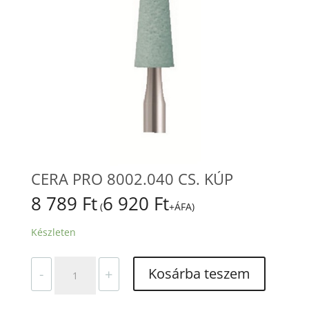
CERA PRO 8002.040 CS. KÚP
8 789
Ft
6 920
Ft
(
+ÁFA)
Készleten
CERA
Kosárba teszem
-
+
PRO
8002.040