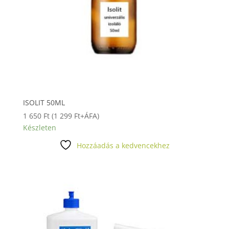
ISOLIT 50ML
1 650
Ft
(
1 299
Ft
+ÁFA)
Készleten
Hozzáadás a kedvencekhez