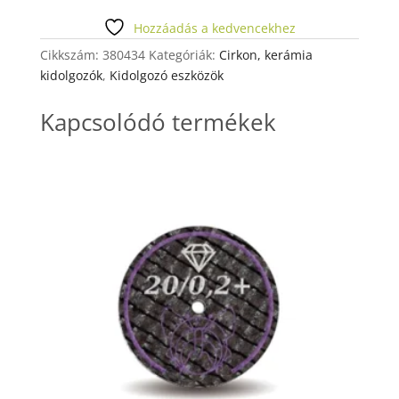
CS.
KÚP
Hozzáadás a kedvencekhez
mennyiség
Cikkszám:
380434
Kategóriák:
Cirkon, kerámia
kidolgozók
,
Kidolgozó eszközök
Kapcsolódó termékek