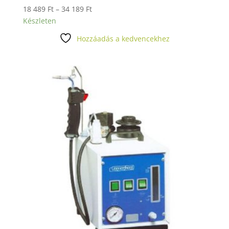
Ártartomány:
18 489
Ft
–
34 189
Ft
18
Készleten
489 Ft
Hozzáadás a kedvencekhez
-
34
189 Ft