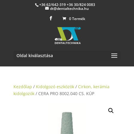
+36 62/642-319 +36 30/824 0083
dt@dentaltechnika.hu
0 Termék
Oldal kiválasztása
Kezdőlap
/
Kidolgozó eszközök
/
Cirkon, kerámia
kidolgozók
/ CERA PRO 8002.040 CS. KÚP