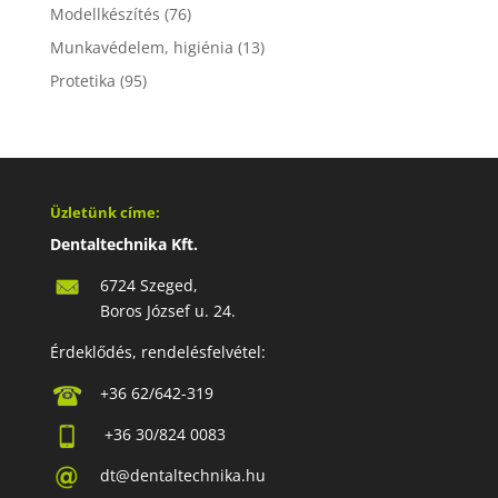
Modellkészítés
(76)
Munkavédelem, higiénia
(13)
Protetika
(95)
Üzletünk címe:
Dentaltechnika Kft.
6724 Szeged,
Boros József u. 24.
Érdeklődés, rendelésfelvétel:
+36 62/642-319
+36 30/824 0083
dt@dentaltechnika.hu