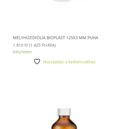
MÉLYHÚZÓFÓLIA BIOPLAST 125X3 MM PUHA
1 810
Ft
(
1 425
Ft
+ÁFA)
Készleten
Hozzáadás a kedvencekhez