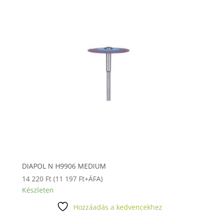
DIAPOL N H9906 MEDIUM
14 220
Ft
(
11 197
Ft
+ÁFA)
Készleten
Hozzáadás a kedvencekhez