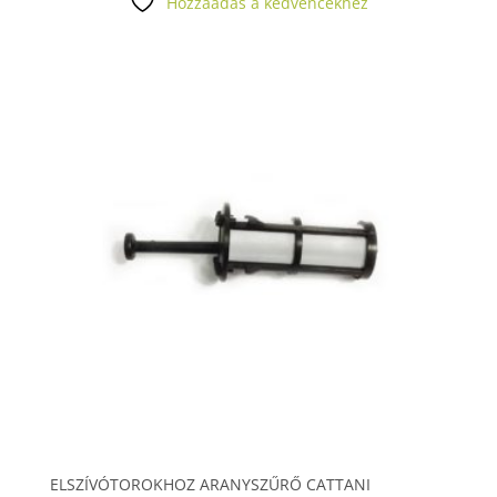
Hozzáadás a kedvencekhez
ELSZÍVÓTOROKHOZ ARANYSZŰRŐ CATTANI