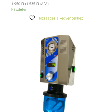
1 950
Ft
(
1 535
Ft
+ÁFA)
Készleten
Hozzáadás a kedvencekhez