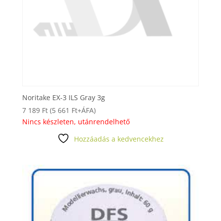
Noritake EX-3 ILS Gray 3g
7 189
Ft
(
5 661
Ft
+ÁFA)
Nincs készleten, utánrendelhető
Hozzáadás a kedvencekhez