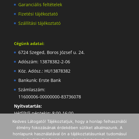
Garanciális feltételek
Fizetési tájékoztató
Szállítási tájékoztató
Cégünk adatai:
6724 Szeged, Boros József u. 24.
Adószám: 13878382-2-06
Köz. Adósz.: HU13878382
Bankunk: Erste Bank
Számlaszám:
11600006-00000000-83736078
Nyitvatartás:
Hétfőtől péntekig: 8:00-16:00
Kedves Látogató! Tájékoztatjuk, hogy a honlap felhasználói
élmény fokozásának érdekében sütiket alkalmazunk. A
honlapunk használatával ön a tájékoztatásunkat tudomásul