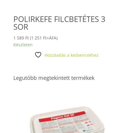
POLIRKEFE FILCBETÉTES 3
SOR
1 589
Ft
(
1 251
Ft
+ÁFA)
Készleten
Hozzáadás a kedvencekhez
Legutóbb megtekintett termékek