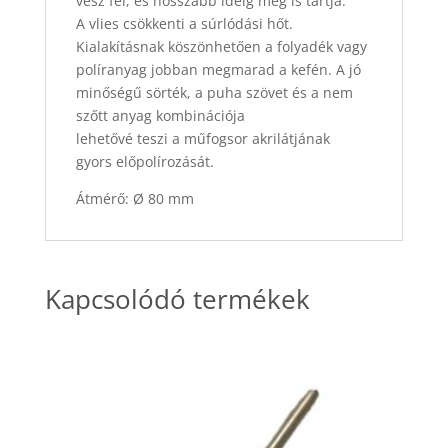
vesz fel, és hosszabb ideig meg is tartja.
A vlies csökkenti a súrlódási hőt.
Kialakításnak köszönhetően a folyadék vagy
políranyag jobban megmarad a kefén. A jó
minőségű sörték, a puha szövet és a nem
szőtt anyag kombinációja
lehetővé teszi a műfogsor akrilátjának
gyors előpolírozását.
Átmérő: Ø 80 mm
Kapcsolódó termékek