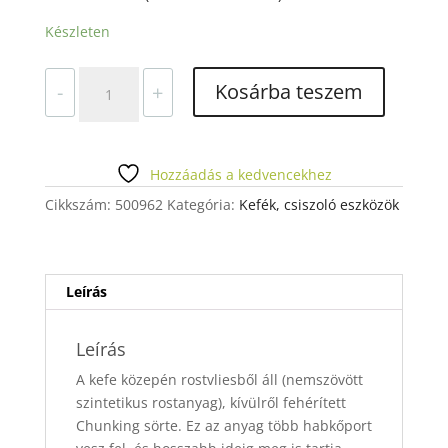
Készleten
POLÍRKEFE
Kosárba teszem
-
+
SCOTCH
BRITE
1042
mennyiség
Hozzáadás a kedvencekhez
Cikkszám:
500962
Kategória:
Kefék, csiszoló eszközök
Leírás
Leírás
A kefe közepén rostvliesből áll (
nemszövött
szintetikus rostanyag
), kívülről fehérített
Chunking sörte. Ez az anyag több habkőport