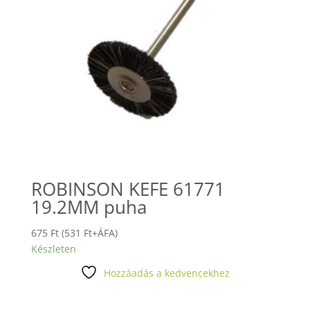
ROBINSON KEFE 61771
19.2MM puha
675
Ft
(
531
Ft
+ÁFA)
Készleten
Hozzáadás a kedvencekhez