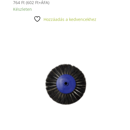
764
Ft
(
602
Ft
+ÁFA)
Készleten
Hozzáadás a kedvencekhez