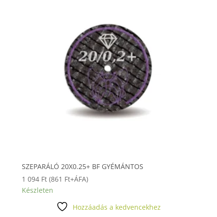
SZEPARÁLÓ 20X0.25+ BF GYÉMÁNTOS
1 094
Ft
(
861
Ft
+ÁFA)
Készleten
Hozzáadás a kedvencekhez