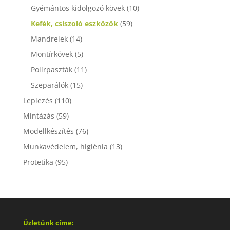
Gyémántos kidolgozó kövek
(10)
Kefék, csiszoló eszközök
(59)
Mandrelek
(14)
Montírkövek
(5)
Polírpaszták
(11)
Szeparálók
(15)
Leplezés
(110)
Mintázás
(59)
Modellkészítés
(76)
Munkavédelem, higiénia
(13)
Protetika
(95)
Üzletünk címe: