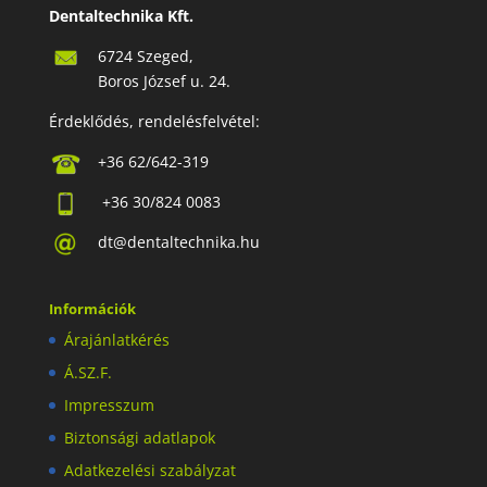
Dentaltechnika Kft.
6724 Szeged,
Boros József u. 24.
Érdeklődés, rendelésfelvétel:
+36 62/642-319
+36 30/824 0083
dt@dentaltechnika.hu
Információk
Árajánlatkérés
Á.SZ.F.
Impresszum
Biztonsági adatlapok
Adatkezelési szabályzat