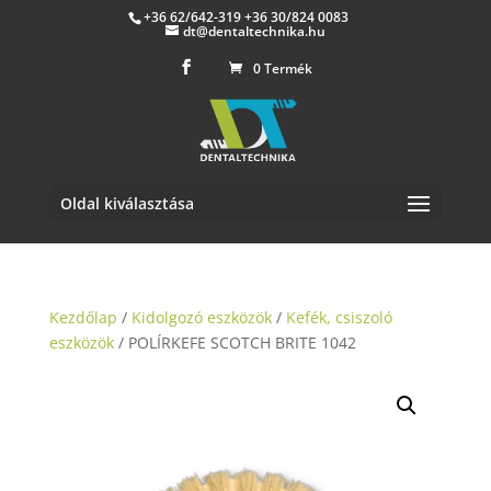
+36 62/642-319 +36 30/824 0083
dt@dentaltechnika.hu
0 Termék
Oldal kiválasztása
Kezdőlap
/
Kidolgozó eszközök
/
Kefék, csiszoló
eszközök
/ POLÍRKEFE SCOTCH BRITE 1042