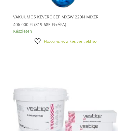
VÁKUUMOS KEVERŐGÉP MX5W 220N MIXER
406 000
Ft
(
319 685
Ft
+ÁFA)
Készleten
Hozzáadás a kedvencekhez