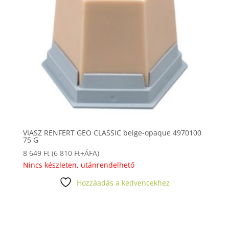
VIASZ RENFERT GEO CLASSIC beige-opaque 4970100
75 G
8 649
Ft
(
6 810
Ft
+ÁFA)
Nincs készleten, utánrendelhető
Hozzáadás a kedvencekhez