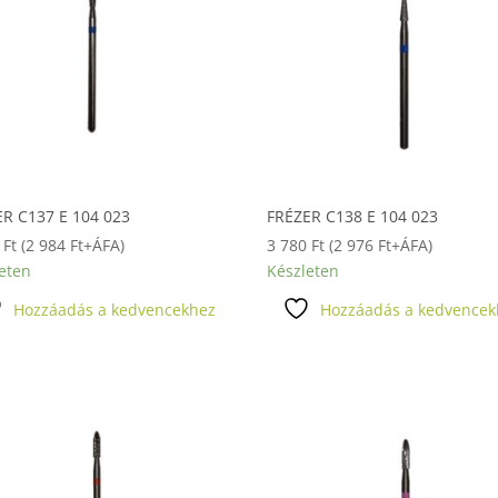
R C137 E 104 023
FRÉZER C138 E 104 023
0
Ft
(
2 984
Ft
+ÁFA)
3 780
Ft
(
2 976
Ft
+ÁFA)
eten
Készleten
Hozzáadás a kedvencekhez
Hozzáadás a kedvencek