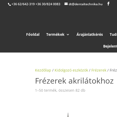
+36 62/642-319 +36 30/824 0083
dt@dentaltechnika.hu
Főoldal
Termékek
Árajánlatkérés
Tud
Bejelen
Kezdőlap
/
Kidolgozó eszközök
/
Frézerek
/ Fréz
Frézerek akrilátokhoz
1–50 termék, összesen 82 db