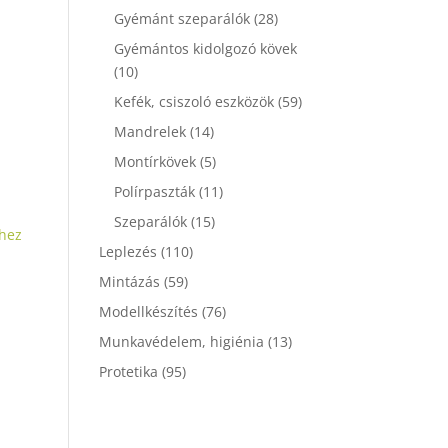
Gyémánt szeparálók
(28)
Gyémántos kidolgozó kövek
(10)
Kefék, csiszoló eszközök
(59)
Mandrelek
(14)
Montírkövek
(5)
Polírpaszták
(11)
Szeparálók
(15)
hez
Leplezés
(110)
Mintázás
(59)
Modellkészítés
(76)
Munkavédelem, higiénia
(13)
Protetika
(95)