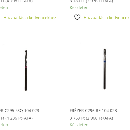
9
Ft
(
4 708
Ft
+ÁFA)
3 780
Ft
(
2 976
Ft
+ÁFA)
eten
Készleten
Hozzáadás a kedvencekhez
Hozzáadás a kedvencek
ER C295 FSQ 104 023
FRÉZER C296 RE 104 023
0
Ft
(
4 236
Ft
+ÁFA)
3 769
Ft
(
2 968
Ft
+ÁFA)
eten
Készleten