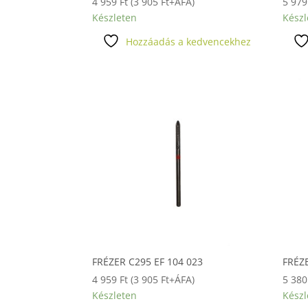
4 959
Ft
(
3 905
Ft
+ÁFA)
5 97
Készleten
Készl
Hozzáadás a kedvencekhez
FRÉZER C295 EF 104 023
FRÉZ
4 959
Ft
(
3 905
Ft
+ÁFA)
5 38
Készleten
Készl