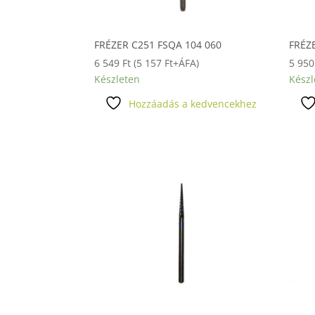
FRÉZER C251 FSQA 104 060
FRÉZ
6 549
Ft
(
5 157
Ft
+ÁFA)
5 95
Készleten
Készl
Hozzáadás a kedvencekhez