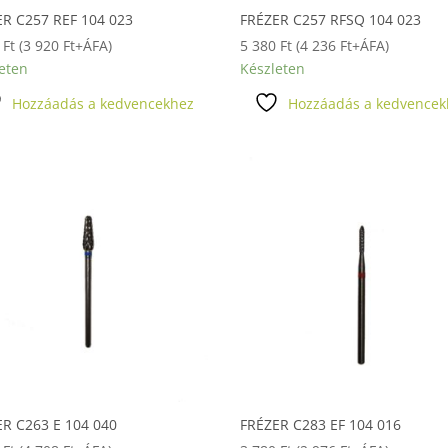
ER C257 REF 104 023
FRÉZER C257 RFSQ 104 023
9
Ft
(
3 920
Ft
+ÁFA)
5 380
Ft
(
4 236
Ft
+ÁFA)
eten
Készleten
Hozzáadás a kedvencekhez
Hozzáadás a kedvencek
R C263 E 104 040
FRÉZER C283 EF 104 016