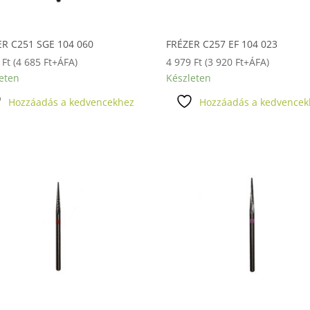
ER C251 SGE 104 060
FRÉZER C257 EF 104 023
0
Ft
(
4 685
Ft
+ÁFA)
4 979
Ft
(
3 920
Ft
+ÁFA)
eten
Készleten
Hozzáadás a kedvencekhez
Hozzáadás a kedvencek