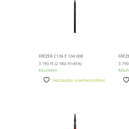
FRÉZER C136 E 104 008
FRÉZE
3 790
Ft
(
2 984
Ft
+ÁFA)
3 79
Készleten
Készl
Hozzáadás a kedvencekhez