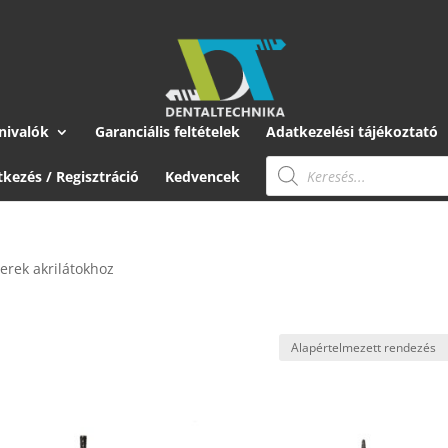
nivalók
Garanciális feltételek
Adatkezelési tájékoztató
Products
search
tkezés / Regisztráció
Kedvencek
erek akrilátokhoz