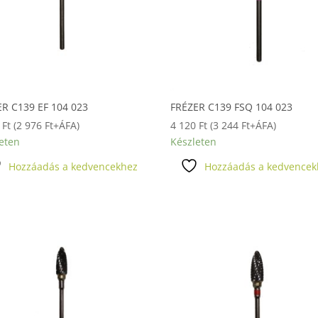
R C139 EF 104 023
FRÉZER C139 FSQ 104 023
0
Ft
(
2 976
Ft
+ÁFA)
4 120
Ft
(
3 244
Ft
+ÁFA)
eten
Készleten
Hozzáadás a kedvencekhez
Hozzáadás a kedvencek