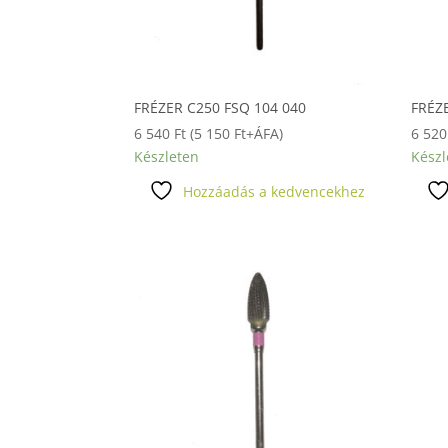
FRÉZER C250 FSQ 104 040
FRÉZ
6 540
Ft
(
5 150
Ft
+ÁFA)
6 52
Készleten
Készl
Hozzáadás a kedvencekhez