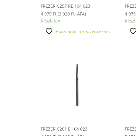
FRÉZER C257 RE 104 023
FRÉZ
4 979
Ft
(
3 920
Ft
+ÁFA)
4 97
Készleten
Készl
Hozzáadás a kedvencekhez
FRÉZER C261 E 104 023
FRÉZE