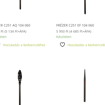
ER C251 AQ 104 060
FRÉZER C251 EF 104 060
0
Ft
(
5 134
Ft
+ÁFA)
5 950
Ft
(
4 685
Ft
+ÁFA)
eten
Készleten
Hozzáadás a kedvencekhez
Hozzáadás a kedvencek