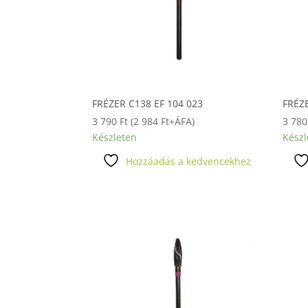
FRÉZER C138 EF 104 023
FRÉZE
3 790
Ft
(
2 984
Ft
+ÁFA)
3 78
Készleten
Készl
Hozzáadás a kedvencekhez