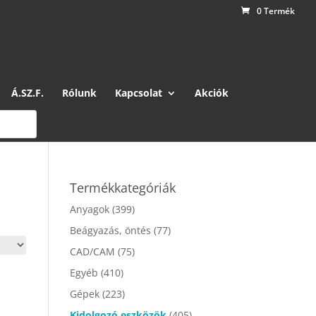
0 Termék
Á.SZ.F.
Rólunk
Kapcsolat
Akciók
Termékkategóriák
Anyagok
(399)
Beágyazás, öntés
(77)
CAD/CAM
(75)
Egyéb
(410)
Gépek
(223)
Kidolgozó eszközök
(405)