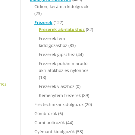
Cirkon, kerámia kidolgozók
(23)
Frézerek
(127)
Frézerek akrilátokhoz
(82)
Frézerek fém
kidolgozáshoz
(83)
Frézerek gipszhez
(44)
Frézerek puhán maradó
akrilátokhoz és nylonhoz
(18)
hez
Frézerek viaszhoz
(0)
Keményfém frézerek
(89)
Fréztechnikai kidolgozók
(20)
Gömbfúrók
(6)
Gumi polírozók
(44)
Gyémánt kidolgozók
(53)