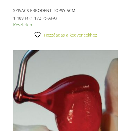
SZIVACS ERKODENT TOPSY 5CM
1 489
Ft
(
1 172
Ft
+ÁFA)
Készleten
Hozzáadás a kedvencekhez