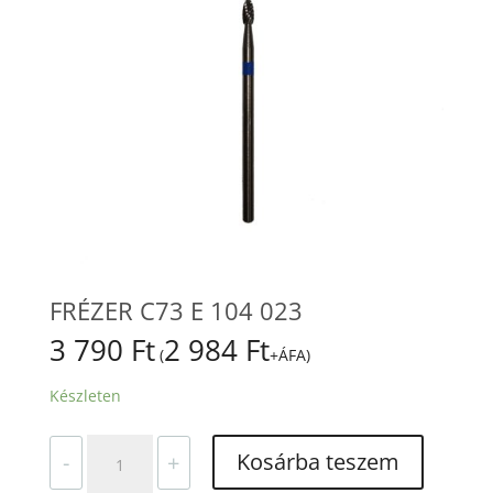
FRÉZER C73 E 104 023
3 790
Ft
2 984
Ft
(
+ÁFA)
Készleten
FRÉZER
Kosárba teszem
-
+
C73