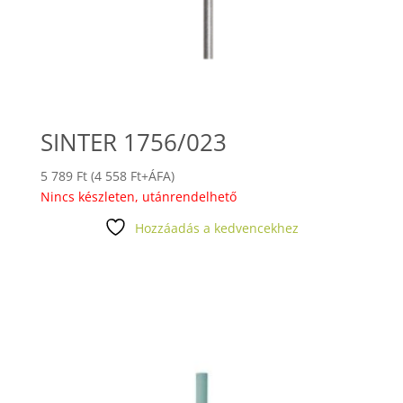
SINTER 1756/023
5 789
Ft
(
4 558
Ft
+ÁFA)
Nincs készleten, utánrendelhető
Hozzáadás a kedvencekhez