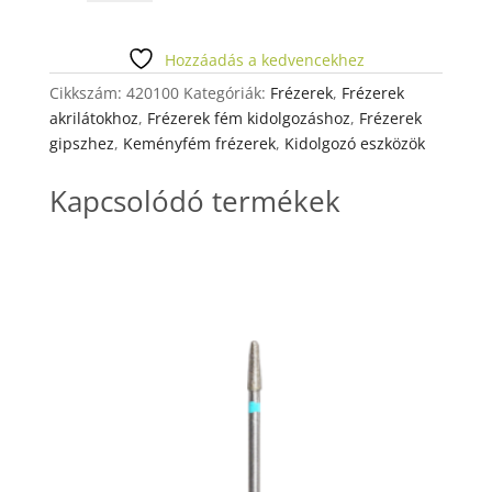
E
104
023
Hozzáadás a kedvencekhez
mennyiség
Cikkszám:
420100
Kategóriák:
Frézerek
,
Frézerek
akrilátokhoz
,
Frézerek fém kidolgozáshoz
,
Frézerek
gipszhez
,
Keményfém frézerek
,
Kidolgozó eszközök
Kapcsolódó termékek