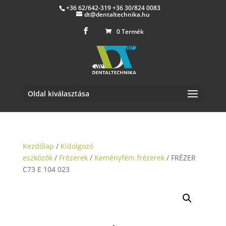
+36 62/642-319 +36 30/824 0083
dt@dentaltechnika.hu
0 Termék
Oldal kiválasztása
Kezdőlap
/
Kidolgozó
eszközök
/
Frézerek
/
Keményfém frézerek
/ FRÉZER
C73 E 104 023