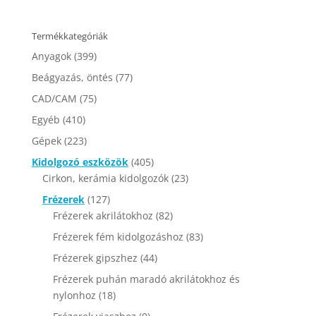
Termékkategóriák
Anyagok
(399)
Beágyazás, öntés
(77)
CAD/CAM
(75)
Egyéb
(410)
Gépek
(223)
Kidolgozó eszközök
(405)
Cirkon, kerámia kidolgozók
(23)
Frézerek
(127)
Frézerek akrilátokhoz
(82)
Frézerek fém kidolgozáshoz
(83)
Frézerek gipszhez
(44)
Frézerek puhán maradó akrilátokhoz és
nylonhoz
(18)