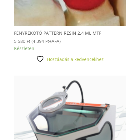
FÉNYREKÖTŐ PATTERN RESIN 2,4 ML MTF
5 580
Ft
(
4 394
Ft
+ÁFA)
Készleten
Hozzáadás a kedvencekhez