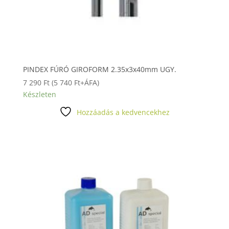
PINDEX FÚRÓ GIROFORM 2.35x3x40mm UGY.
7 290
Ft
(
5 740
Ft
+ÁFA)
Készleten
Hozzáadás a kedvencekhez