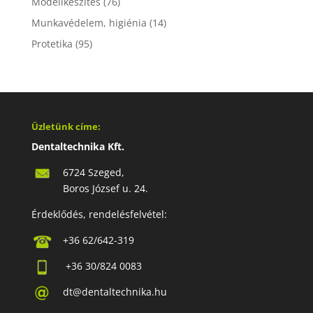
Modellkészítés
(76)
Munkavédelem, higiénia
(14)
Protetika
(95)
Üzletünk címe:
Dentaltechnika Kft.
6724 Szeged,
Boros József u. 24.
Érdeklődés, rendelésfelvétel:
+36 62/642-319
+36 30/824 0083
dt@dentaltechnika.hu