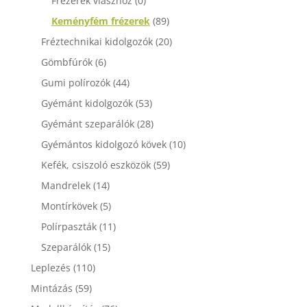
Frézerek viaszhoz
(0)
Keményfém frézerek
(89)
Fréztechnikai kidolgozók
(20)
Gömbfúrók
(6)
Gumi polírozók
(44)
Gyémánt kidolgozók
(53)
Gyémánt szeparálók
(28)
Gyémántos kidolgozó kövek
(10)
Kefék, csiszoló eszközök
(59)
Mandrelek
(14)
Montírkövek
(5)
Polírpaszták
(11)
Szeparálók
(15)
Leplezés
(110)
Mintázás
(59)