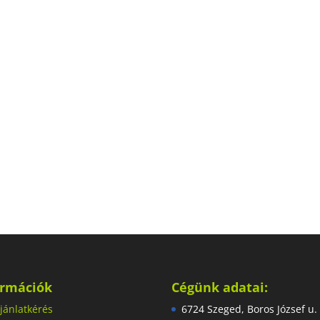
ormációk
Cégünk adatai:
jánlatkérés
6724 Szeged, Boros József u.