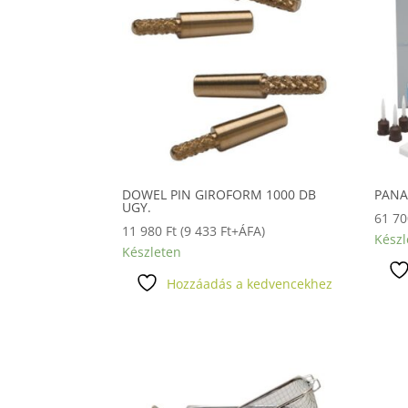
DOWEL PIN GIROFORM 1000 DB
PANA
UGY.
61 7
11 980
Ft
(
9 433
Ft
+ÁFA)
Készl
Készleten
Hozzáadás a kedvencekhez