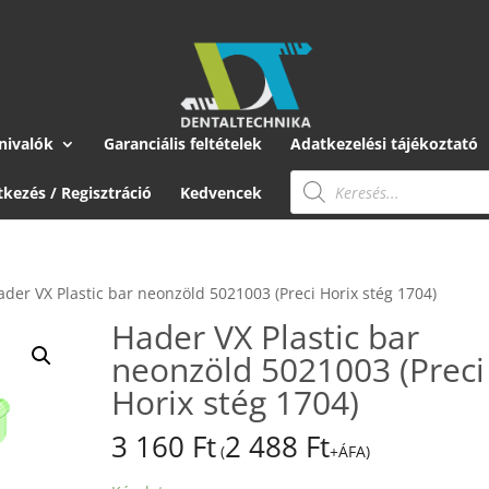
nivalók
Garanciális feltételek
Adatkezelési tájékoztató
Products
search
tkezés / Regisztráció
Kedvencek
ader VX Plastic bar neonzöld 5021003 (Preci Horix stég 1704)
Hader VX Plastic bar
neonzöld 5021003 (Preci
Horix stég 1704)
3 160
Ft
2 488
Ft
(
+ÁFA)