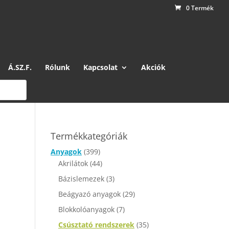
0 Termék
Á.SZ.F.
Rólunk
Kapcsolat
Akciók
Termékkategóriák
Anyagok
(399)
Akrilátok
(44)
Bázislemezek
(3)
Beágyazó anyagok
(29)
Blokkolóanyagok
(7)
Csúsztató rendszerek
(35)