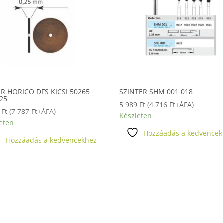
ER HORICO DFS KICSI 50265
SZINTER SHM 001 018
,25
5 989
Ft
(
4 716
Ft
+ÁFA)
0
Ft
(
7 787
Ft
+ÁFA)
Készleten
eten
Hozzáadás a kedvencek
Hozzáadás a kedvencekhez