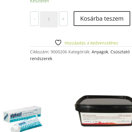
Készleten
Hader
Kosárba teszem
-
+
VX
Plastic
bar
neonzöld
Hozzáadás a kedvencekhez
5021003
Cikkszám:
9000206
Kategóriák:
Anyagok
,
Csúsztató
(Preci
rendszerek
Horix
stég
1704)
mennyiség