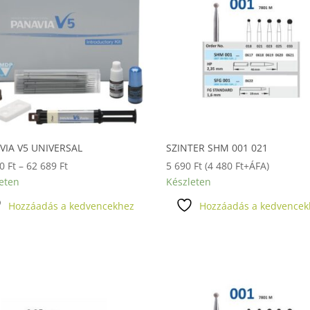
VIA V5 UNIVERSAL
SZINTER SHM 001 021
Ártartomány:
00
Ft
–
62 689
Ft
5 690
Ft
(
4 480
Ft
+ÁFA)
61
eten
Készleten
700 Ft
Hozzáadás a kedvencekhez
Hozzáadás a kedvencek
-
62
689 Ft