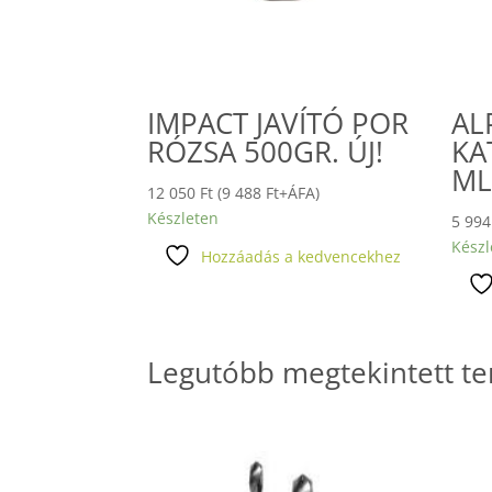
IMPACT JAVÍTÓ POR
AL
RÓZSA 500GR. ÚJ!
KA
M
12 050
Ft
(
9 488
Ft
+ÁFA)
Készleten
5 99
Készl
Hozzáadás a kedvencekhez
Legutóbb megtekintett t