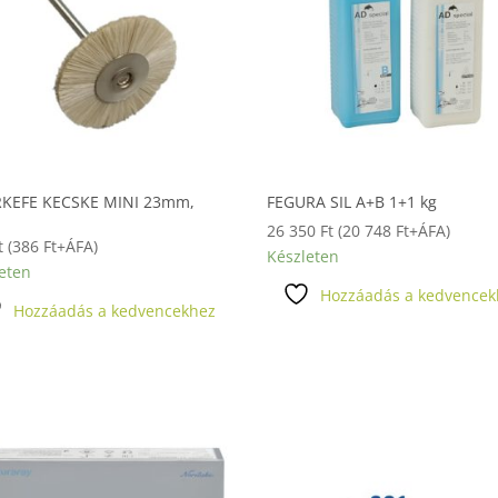
RKEFE KECSKE MINI 23mm,
FEGURA SIL A+B 1+1 kg
26 350
Ft
(
20 748
Ft
+ÁFA)
t
(
386
Ft
+ÁFA)
Készleten
eten
Hozzáadás a kedvencek
Hozzáadás a kedvencekhez