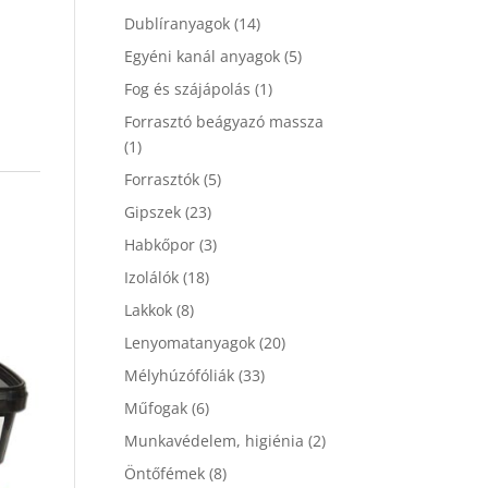
Dublíranyagok
(14)
Egyéni kanál anyagok
(5)
Fog és szájápolás
(1)
Forrasztó beágyazó massza
(1)
Forrasztók
(5)
Gipszek
(23)
Habkőpor
(3)
Izolálók
(18)
Lakkok
(8)
Lenyomatanyagok
(20)
Mélyhúzófóliák
(33)
Műfogak
(6)
Munkavédelem, higiénia
(2)
Öntőfémek
(8)