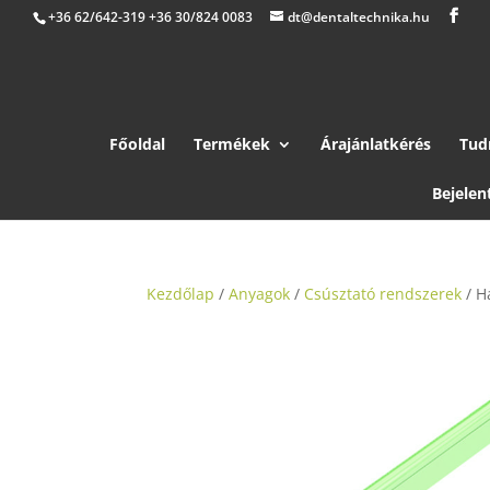
+36 62/642-319 +36 30/824 0083
dt@dentaltechnika.hu
Főoldal
Termékek
Árajánlatkérés
Tud
Bejelen
Kezdőlap
/
Anyagok
/
Csúsztató rendszerek
/ H