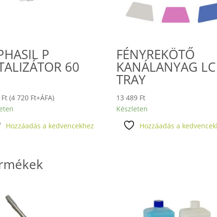
PHASIL P
FÉNYREKÖTŐ
TALIZÁTOR 60
KANÁLANYAG LC
L
TRAY
4
Ft
(
4 720
Ft
+ÁFA)
13 489
Ft
eten
Készleten
Hozzáadás a kedvencekhez
Hozzáadás a kedvencek
ermékek