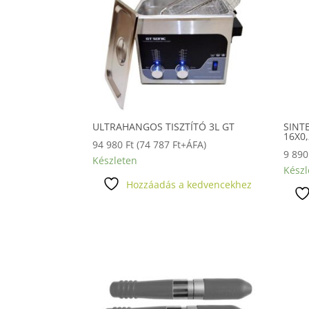
ULTRAHANGOS TISZTÍTÓ 3L GT
SINT
16X0
94 980
Ft
(
74 787
Ft
+ÁFA)
9 89
Készleten
Készl
Hozzáadás a kedvencekhez