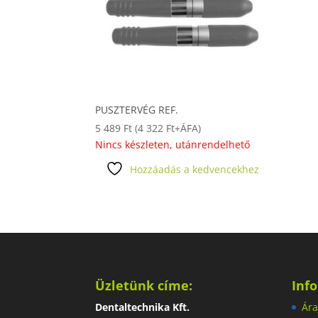
PUSZTERVÉG REF.
5 489
Ft
(
4 322
Ft
+ÁFA)
Nincs készleten, utánrendelhető
Hozzáadás a kedvencekhez
Üzletünk címe:
Inf
Dentaltechnika Kft.
Ára