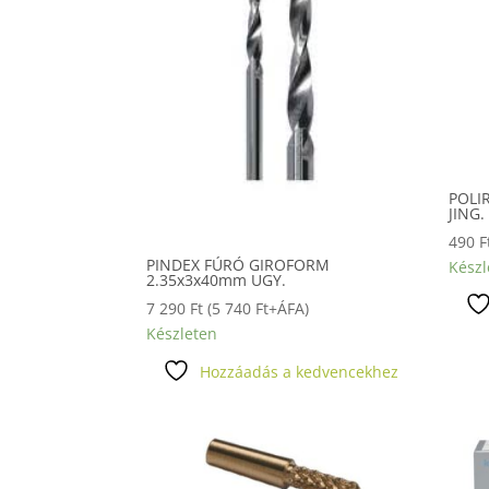
POLI
JING.
490
F
PINDEX FÚRÓ GIROFORM
Készl
2.35x3x40mm UGY.
7 290
Ft
(
5 740
Ft
+ÁFA)
Készleten
Hozzáadás a kedvencekhez