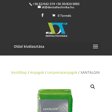
+36 62/642-319 +36 30/824 0083
dt@dentaltechnika.hu
0 Termék
Oldal kiválasztása
Kezdőlap
/
Anyagok
/
Lenyomatanyagok
/ XANTALGIN