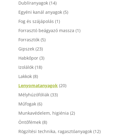
Dublíranyagok
(14)
Egyéni kanál anyagok
(5)
Fog és szájápolás
(1)
Forrasztó beágyazó massza
(1)
Forrasztók
(5)
Gipszek
(23)
Habkőpor
(3)
Izolálók
(18)
Lakkok
(8)
Lenyomatanyagok
(20)
Mélyhúzófóliák
(33)
Műfogak
(6)
Munkavédelem, higiénia
(2)
Öntőfémek
(8)
Rögzítési technika, ragasztóanyagok
(12)