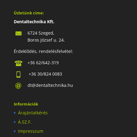
Üzletünk címe:
Dentaltechnika Kft.
6724 Szeged,
Boros József u. 24.
Érdeklődés, rendelésfelvétel:
+36 62/642-319
+36 30/824 0083
dt@dentaltechnika.hu
Információk
Árajánlatkérés
Á.SZ.F.
Impresszum