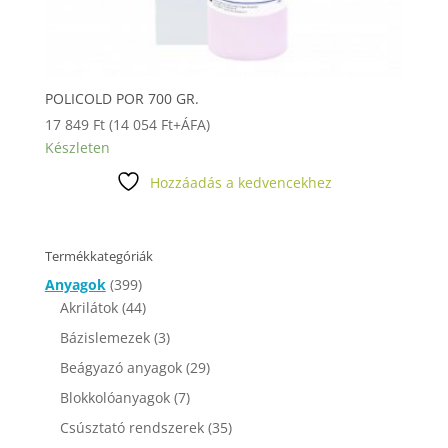
POLICOLD POR 700 GR.
17 849
Ft
(
14 054
Ft
+ÁFA)
Készleten
Hozzáadás a kedvencekhez
Termékkategóriák
Anyagok
(399)
Akrilátok
(44)
Bázislemezek
(3)
Beágyazó anyagok
(29)
Blokkolóanyagok
(7)
Csúsztató rendszerek
(35)