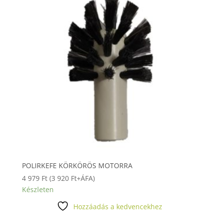
POLIRKEFE KÖRKÖRÖS MOTORRA
4 979
Ft
(
3 920
Ft
+ÁFA)
Készleten
Hozzáadás a kedvencekhez