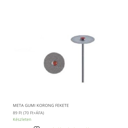
META GUMI KORONG FEKETE
89
Ft
(
70
Ft
+ÁFA)
Készleten