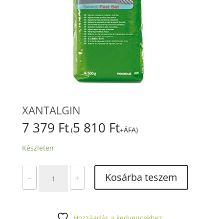
XANTALGIN
7 379
Ft
5 810
Ft
(
+ÁFA)
Készleten
XANTALGIN
Kosárba teszem
-
+
mennyiség
Hozzáadás a kedvencekhez