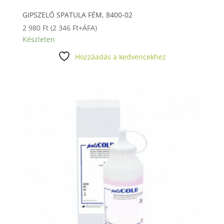
GIPSZELŐ SPATULA FÉM, 8400-02
2 980
Ft
(
2 346
Ft
+ÁFA)
Készleten
Hozzáadás a kedvencekhez