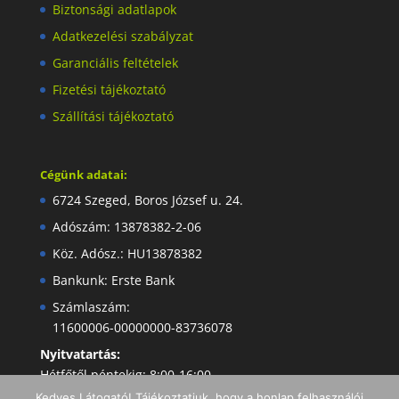
Biztonsági adatlapok
Adatkezelési szabályzat
Garanciális feltételek
Fizetési tájékoztató
Szállítási tájékoztató
Cégünk adatai:
6724 Szeged, Boros József u. 24.
Adószám: 13878382-2-06
Köz. Adósz.: HU13878382
Bankunk: Erste Bank
Számlaszám:
11600006-00000000-83736078
Nyitvatartás:
Hétfőtől péntekig: 8:00-16:00
Kedves Látogató! Tájékoztatjuk, hogy a honlap felhasználói