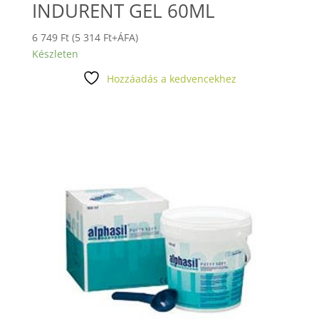
INDURENT GEL 60ML
6 749
Ft
(
5 314
Ft
+ÁFA)
Készleten
Hozzáadás a kedvencekhez