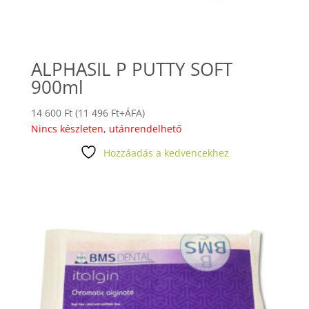
ALPHASIL P PUTTY SOFT
900ml
14 600
Ft
(
11 496
Ft
+ÁFA)
Nincs készleten, utánrendelhető
Hozzáadás a kedvencekhez