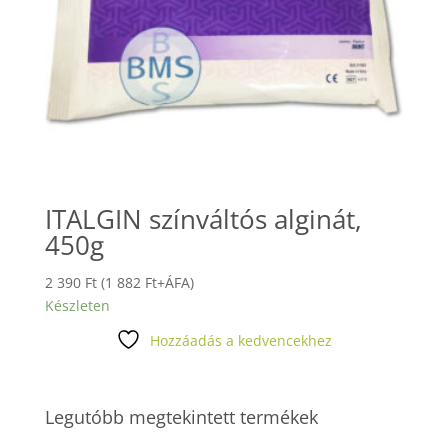
ITALGIN színváltós alginát,
450g
2 390
Ft
(
1 882
Ft
+ÁFA)
Készleten
Hozzáadás a kedvencekhez
Legutóbb megtekintett termékek