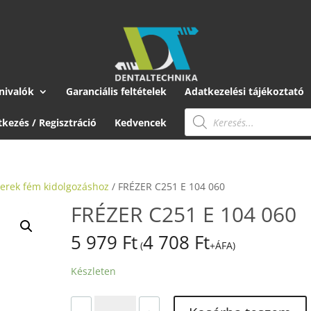
nivalók
Garanciális feltételek
Adatkezelési tájékoztató
Products
search
tkezés / Regisztráció
Kedvencek
zerek fém kidolgozáshoz
/ FRÉZER C251 E 104 060
FRÉZER C251 E 104 060
5 979
Ft
4 708
Ft
(
+ÁFA)
Készleten
FRÉZER