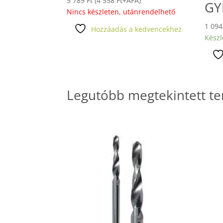
5 789
Ft
(
4 558
Ft
+ÁFA)
GY
Nincs készleten, utánrendelhető
1 09
Hozzáadás a kedvencekhez
Készl
Legutóbb megtekintett t