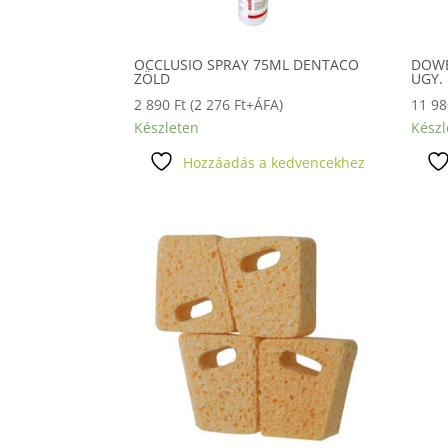
OCCLUSIO SPRAY 75ML DENTACO
DOWE
ZÖLD
UGY.
2 890
Ft
(
2 276
Ft
+ÁFA)
11 9
Készleten
Készl
Hozzáadás a kedvencekhez