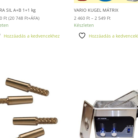
A SIL A+B 1+1 kg
VARIO KUGEL MÁTRIX
Ártartomány:
50
Ft
(
20 748
Ft
+ÁFA)
2 460
Ft
–
2 549
Ft
2
eten
Készleten
460 Ft
Hozzáadás a kedvencekhez
Hozzáadás a kedvencek
-
2
549 Ft