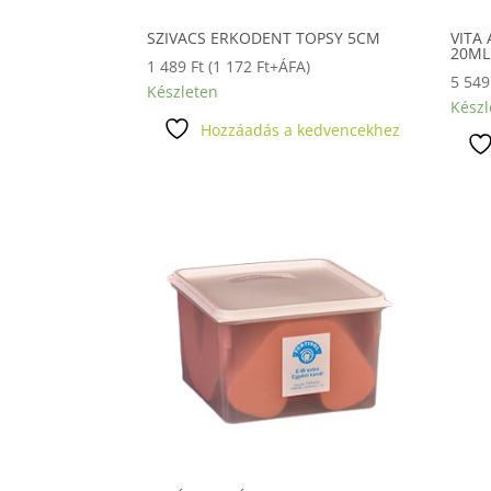
SZIVACS ERKODENT TOPSY 5CM
VITA
20ML
1 489
Ft
(
1 172
Ft
+ÁFA)
5 54
Készleten
Készl
Hozzáadás a kedvencekhez