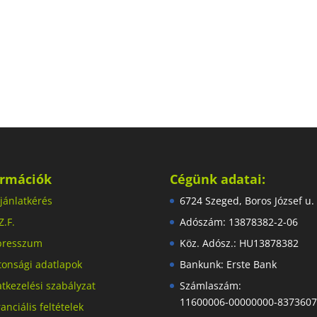
ormációk
Cégünk adatai:
jánlatkérés
6724 Szeged, Boros József u.
Z.F.
Adószám: 13878382-2-06
presszum
Köz. Adósz.: HU13878382
tonsági adatlapok
Bankunk: Erste Bank
tkezelési szabályzat
Számlaszám:
11600006-00000000-837360
anciális feltételek