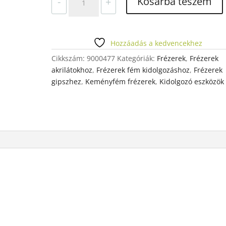
Kosárba teszem
-
+
C251
E
104
060
Hozzáadás a kedvencekhez
mennyiség
Cikkszám:
9000477
Kategóriák:
Frézerek
,
Frézerek
akrilátokhoz
,
Frézerek fém kidolgozáshoz
,
Frézerek
gipszhez
,
Keményfém frézerek
,
Kidolgozó eszközök