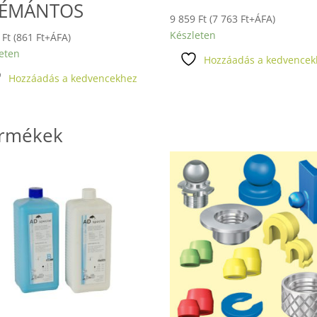
ÉMÁNTOS
9 859
Ft
(
7 763
Ft
+ÁFA)
Készleten
4
Ft
(
861
Ft
+ÁFA)
eten
Hozzáadás a kedvencek
Hozzáadás a kedvencekhez
ermékek