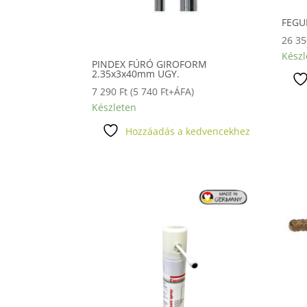
FEGUR
26 3
Készl
PINDEX FÚRÓ GIROFORM
2.35x3x40mm UGY.
7 290
Ft
(
5 740
Ft
+ÁFA)
Készleten
Hozzáadás a kedvencekhez