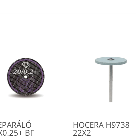
EPARÁLÓ
HOCERA H9738
X0.25+ BF
22X2