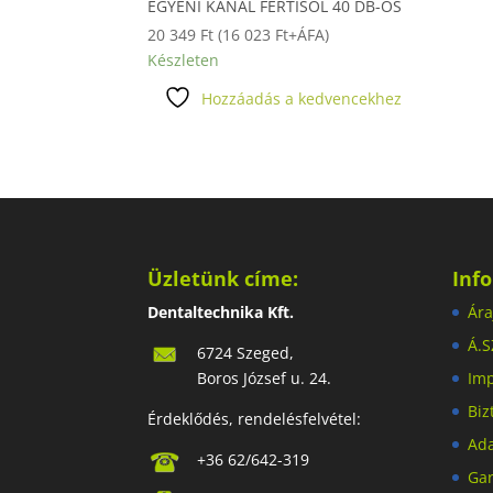
EGYÉNI KANÁL FERTISOL 40 DB-OS
20 349
Ft
(
16 023
Ft
+ÁFA)
Készleten
Hozzáadás a kedvencekhez
Üzletünk címe:
Inf
Dentaltechnika Kft.
Ára
Á.S
6724 Szeged,
Boros József u. 24.
Im
Biz
Érdeklődés, rendelésfelvétel:
Ada
+36 62/642-319
Gar