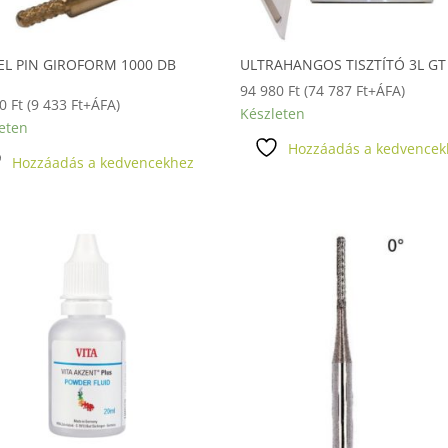
L PIN GIROFORM 1000 DB
ULTRAHANGOS TISZTÍTÓ 3L GT
94 980
Ft
(
74 787
Ft
+ÁFA)
80
Ft
(
9 433
Ft
+ÁFA)
Készleten
eten
Hozzáadás a kedvencek
Hozzáadás a kedvencekhez