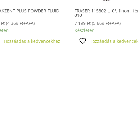
 AKZENT PLUS POWDER FLUID
FRASER 115802 L, 0°, finom, fé
010
9
Ft
(
4 369
Ft
+ÁFA)
7 199
Ft
(
5 669
Ft
+ÁFA)
eten
Készleten
Hozzáadás a kedvencekhez
Hozzáadás a kedvencek