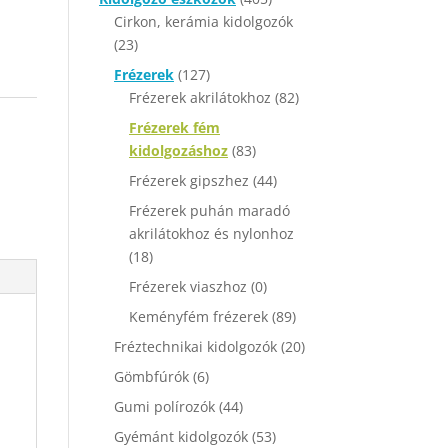
Cirkon, kerámia kidolgozók
(23)
Frézerek
(127)
Frézerek akrilátokhoz
(82)
Frézerek fém
kidolgozáshoz
(83)
Frézerek gipszhez
(44)
Frézerek puhán maradó
akrilátokhoz és nylonhoz
(18)
Frézerek viaszhoz
(0)
Keményfém frézerek
(89)
Fréztechnikai kidolgozók
(20)
Gömbfúrók
(6)
Gumi polírozók
(44)
Gyémánt kidolgozók
(53)