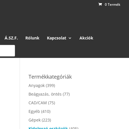
0 Termék
Á.SZ.F.
Rólunk
Kapcsolat
Akciók
Termékkategóriák
Anyagok
(399)
Beágyazás, öntés
(77)
CAD/CAM
(75)
Egyéb
(410)
Gépek
(223)
Kidolgozó eszközök
(405)