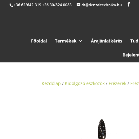
+36 62/642-319 +36 30/824 0083
dt@dentaltechnika.hu
Főoldal
Termékek
Árajánlatkérés
Tud
Bejelen
Kezdőlap
/
Kidolgozó eszközök
/
Frézerek
/
Fré