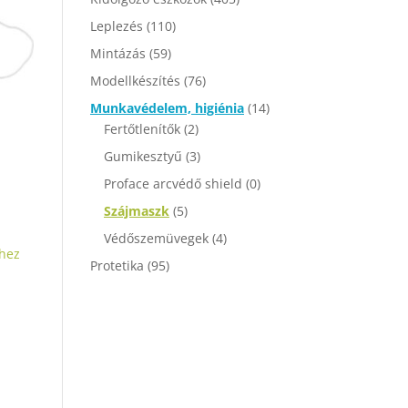
Leplezés
(110)
Mintázás
(59)
Modellkészítés
(76)
Munkavédelem, higiénia
(14)
Fertőtlenítők
(2)
Gumikesztyű
(3)
Proface arcvédő shield
(0)
Szájmaszk
(5)
Védőszemüvegek
(4)
hez
Protetika
(95)