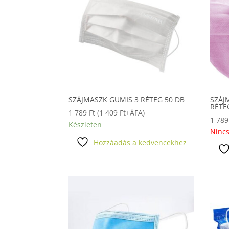
SZÁJMASZK GUMIS 3 RÉTEG 50 DB
SZÁJ
RÉTE
1 789
Ft
(
1 409
Ft
+ÁFA)
1 78
Készleten
Nincs
Hozzáadás a kedvencekhez