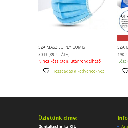
SZÁJMASZK 3 PLY GUMIS
SZÁJM
50
Ft
(
39
Ft
+ÁFA)
190
F
Nincs készleten, utánrendelhető
Készl
Hozzáadás a kedvencekhez
Üzletünk címe:
Inf
Dentaltechnika Kft.
Ára