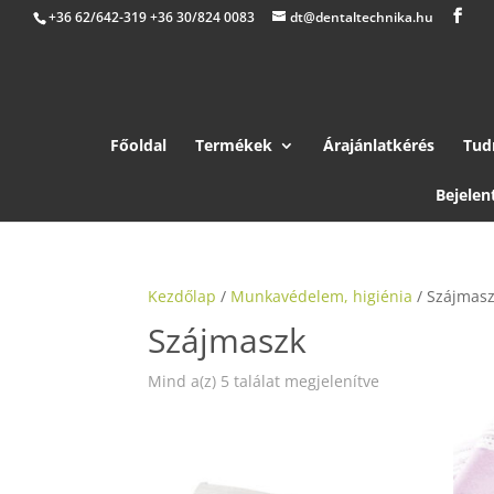
+36 62/642-319 +36 30/824 0083
dt@dentaltechnika.hu
Főoldal
Termékek
Árajánlatkérés
Tud
Bejelen
Kezdőlap
/
Munkavédelem, higiénia
/ Szájmas
Szájmaszk
Mind a(z) 5 találat megjelenítve