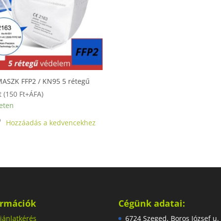
ASZK FFP2 / KN95 5 rétegű
t
(
150
Ft
+ÁFA)
eten
Hozzáadás a kedvencekhez
ormációk
Cégünk adatai:
jánlatkérés
6724 Szeged, Boros József u.