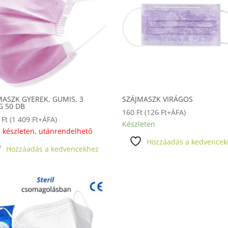
MASZK GYEREK, GUMIS, 3
SZÁJMASZK VIRÁGOS
G 50 DB
160
Ft
(
126
Ft
+ÁFA)
9
Ft
(
1 409
Ft
+ÁFA)
Készleten
 készleten, utánrendelhető
Hozzáadás a kedvencek
Hozzáadás a kedvencekhez