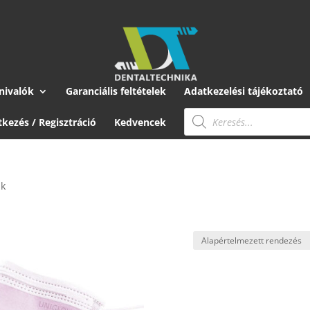
nivalók
Garanciális feltételek
Adatkezelési tájékoztató
Products
search
tkezés / Regisztráció
Kedvencek
zk