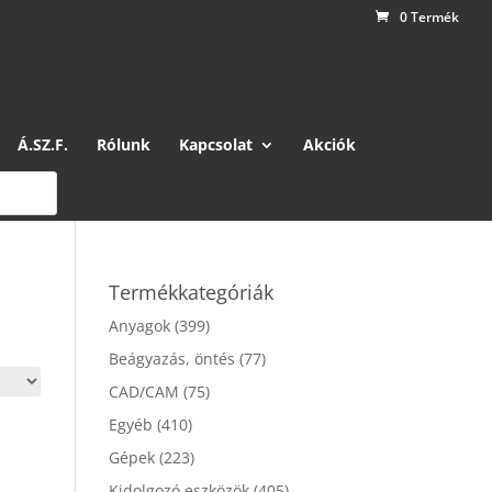
0 Termék
Á.SZ.F.
Rólunk
Kapcsolat
Akciók
Termékkategóriák
Anyagok
(399)
Beágyazás, öntés
(77)
CAD/CAM
(75)
Egyéb
(410)
Gépek
(223)
Kidolgozó eszközök
(405)