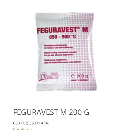
FEGURAVEST M 200 G
680
Ft
(
535
Ft
+ÁFA)
Készleten