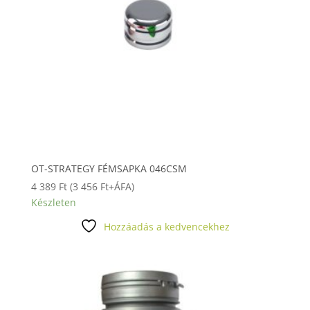
OT-STRATEGY FÉMSAPKA 046CSM
4 389
Ft
(
3 456
Ft
+ÁFA)
Készleten
Hozzáadás a kedvencekhez