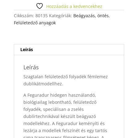
Hozzáadás a kedvencekhez
Cikkszám:
80135
Kategóriák:
Beágyazás, öntés
,
Felületedző anyagok
Leírás
Leírás
Szagtalan felületedző folyadék fémlemez
dublikátmodellhez.
A Feguradur hidegen használandó,
biológiailag lebontható, felületedző
folyadék, speciálisan a zselés
dublírtechnikával készült beágyazó
modellekhez. A Feguradur keményíti és
lezárja a modellek felszínét és egy tartós
sima transzparens filmréteget képez. A