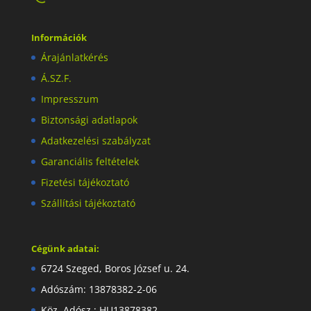
Információk
Árajánlatkérés
Á.SZ.F.
Impresszum
Biztonsági adatlapok
Adatkezelési szabályzat
Garanciális feltételek
Fizetési tájékoztató
Szállítási tájékoztató
Cégünk adatai:
6724 Szeged, Boros József u. 24.
Adószám: 13878382-2-06
Köz. Adósz.: HU13878382