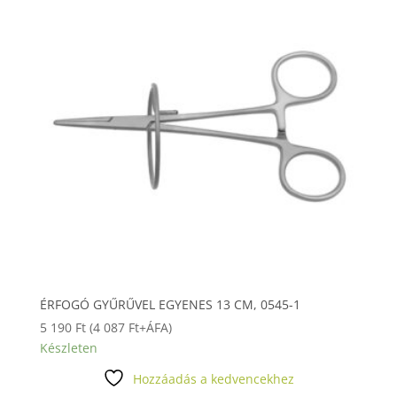
ÉRFOGÓ GYŰRŰVEL EGYENES 13 CM, 0545-1
5 190
Ft
(
4 087
Ft
+ÁFA)
Készleten
Hozzáadás a kedvencekhez