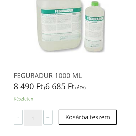
FEGURADUR 1000 ML
8 490
Ft
6 685
Ft
(
+ÁFA)
Készleten
FEGURADUR
Kosárba teszem
-
+
1000
ML
mennyiség