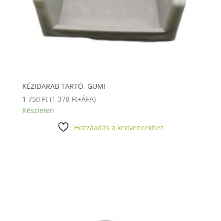
KÉZIDARAB TARTÓ, GUMI
1 750
Ft
(
1 378
Ft
+ÁFA)
Készleten
Hozzáadás a kedvencekhez