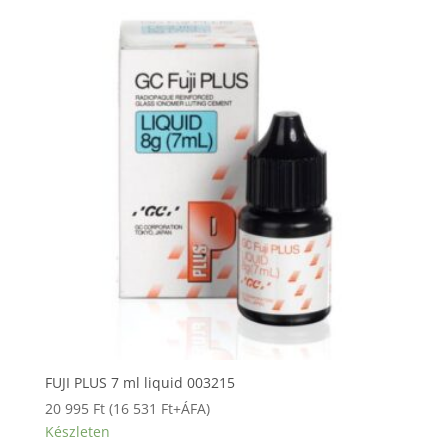
FUJI PLUS 7 ml liquid 003215
20 995
Ft
(
16 531
Ft
+ÁFA)
Készleten