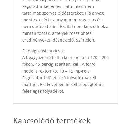
Feguradur kellemes illatú, mert nem
tartalmaz szerves oldószereket. Illó anyag
mentes, ezért az anyag nem ragacsos és
nem sűrűsödik be. Ezáltal nem képződnek a
mintán tócsák, amelyek rossz öntési
eredményeket idéznek elő. Színtelen.
Feldolgozási tanácsok:
A beágyazómodellt a kemencében 170 – 200
fokon, 45 percig szárítani kell. A forró
modellt rögtön kb. 10 – 15 mp-re a
Feguradur felületedző folyadékba kell
mártani. Ezt követően le kell csepegtetni a
felesleges folyadékot,
Kapcsolódó termékek