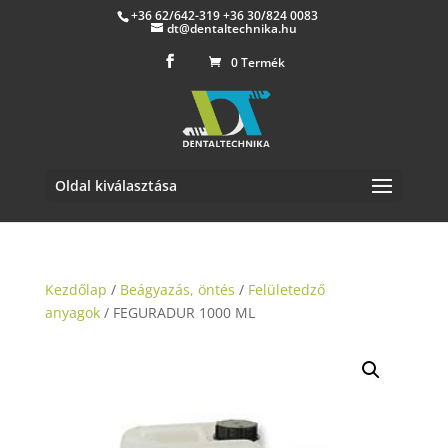
+36 62/642-319 +36 30/824 0083
dt@dentaltechnika.hu
0 Termék
Oldal kiválasztása
Kezdőlap
/
Beágyazás, öntés
/
Felületedző
anyagok
/ FEGURADUR 1000 ML