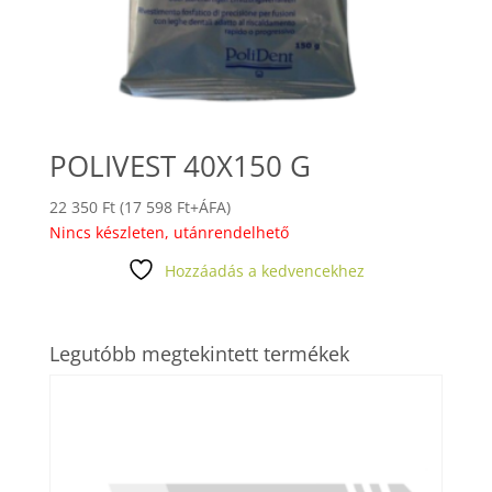
POLIVEST 40X150 G
22 350
Ft
(
17 598
Ft
+ÁFA)
Nincs készleten, utánrendelhető
Hozzáadás a kedvencekhez
Legutóbb megtekintett termékek