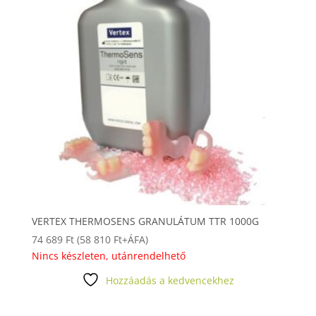
VERTEX THERMOSENS GRANULÁTUM TTR 1000G
74 689
Ft
(
58 810
Ft
+ÁFA)
Nincs készleten, utánrendelhető
Hozzáadás a kedvencekhez