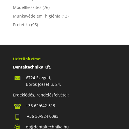
Modellkészítés
(76)
Munkavédelem, higiénia
(13)
Protetika
(95)
Üzletünk címe:
Dentaltechnika Kft.
6724 Szeged,
Boros József u. 24.
Érdeklődés, rendelésfelvétel:
+36 62/642-319
+36 30/824 0083
dt@dentaltechnika.hu