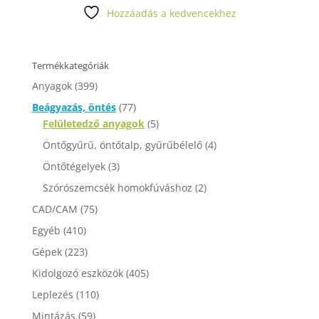
Hozzáadás a kedvencekhez
Termékkategóriák
Anyagok
(399)
Beágyazás, öntés
(77)
Felületedző anyagok
(5)
Öntőgyűrű, öntőtalp, gyűrűbélelő
(4)
Öntőtégelyek
(3)
Szórószemcsék homokfúváshoz
(2)
CAD/CAM
(75)
Egyéb
(410)
Gépek
(223)
Kidolgozó eszközök
(405)
Leplezés
(110)
Mintázás
(59)