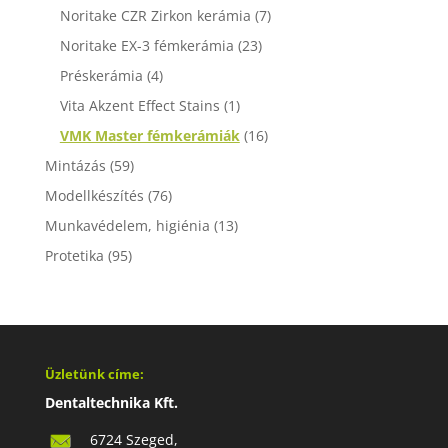
Noritake CZR Zirkon kerámia
(7)
Noritake EX-3 fémkerámia
(23)
Préskerámia
(4)
Vita Akzent Effect Stains
(1)
VMK Master fémkerámiák
(16)
Mintázás
(59)
Modellkészítés
(76)
Munkavédelem, higiénia
(13)
Protetika
(95)
Üzletünk címe:
Dentaltechnika Kft.
6724 Szeged,