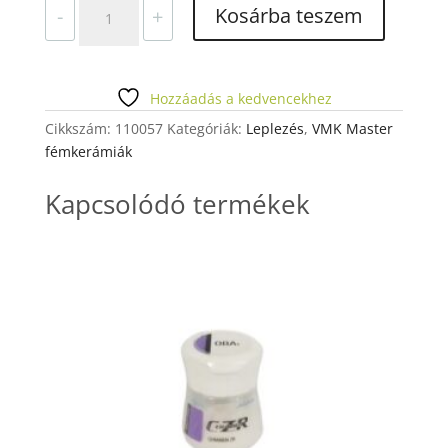
VITA
Kosárba teszem
-
+
OPAQUE
FLUID
50ML.
VMK
Hozzáadás a kedvencekhez
MASTER,
Cikkszám:
110057
Kategóriák:
Leplezés
,
VMK Master
VMK95,
fémkerámiák
TITANKER.
(SÁRGA
Kapcsolódó termékek
DOB.)
mennyiség