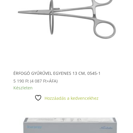
ÉRFOGÓ GYŰRŰVEL EGYENES 13 CM, 0545-1
5 190
Ft
(
4 087
Ft
+ÁFA)
Készleten
Hozzáadás a kedvencekhez