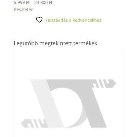
Ártartomány:
5 999
Ft
–
23 800
Ft
5
Készleten
999 Ft
Hozzáadás a kedvencekhez
-
23
800 Ft
Legutóbb megtekintett termékek