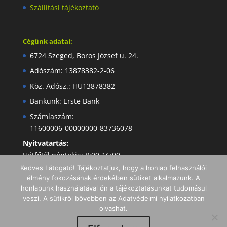
Szállítási tájékoztató
Cégünk adatai:
6724 Szeged, Boros József u. 24.
Adószám: 13878382-2-06
Köz. Adósz.: HU13878382
Bankunk: Erste Bank
Számlaszám:
11600006-00000000-83736078
Nyitvatartás:
Hétfőtől péntekig: 8:00-16:00
Kedves Látogató! Tájékoztatjuk, hogy a honlap felhasználói
élmény fokozásának érdekében sütiket alkalmazunk. A
honlapunk használatával ön a tájékoztatásunkat tudomásul
veszi. A sütikről bővebben az Adatvédelmi nyilatkozatban
olvashat.