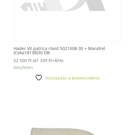
Hader VX patrica rövid 5021008-30 + Mandrel
(Ceka1813B)30 DB
52 500
Ft
(
41 339
Ft
+ÁFA)
Készleten
Hozzáadás a kedvencekhez