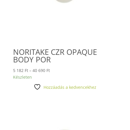
NORITAKE CZR OPAQUE
BODY POR
Ártartomány:
5 182
Ft
–
40 690
Ft
5
Készleten
182 Ft
Hozzáadás a kedvencekhez
-
40
690 Ft