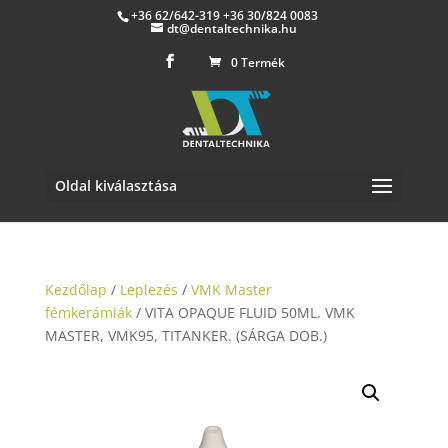
+36 62/642-319 +36 30/824 0083
dt@dentaltechnika.hu
0 Termék
Oldal kiválasztása
Kezdőlap
/
Leplezés
/
VMK Master
fémkerámiák
/ VITA OPAQUE FLUID 50ML. VMK
MASTER, VMK95, TITANKER. (SÁRGA DOB.)