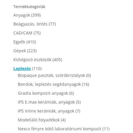
Termékkategóriák
Anyagok
(399)
Beágyazás, öntés
(77)
CAD/CAM
(75)
Egyéb
(410)
Gépek
(223)
Kidolgozó eszközök
(405)
Leplezés
(110)
Biopaque paszták, szórókristályok
(0)
Bondok, leplezés segédanyagok
(16)
Gradia kompozit anyagok
(6)
IPS E.max kerámiák, anyagok
(5)
IPS Inline kerámiák, anyagok
(7)
Modelláló folyadékok
(4)
Nexco fényre kötő laboratóriumi kompozit
(11)