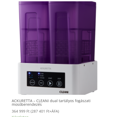
689 Ft
ACKURETTA – CLEANI dual tartályos fogászati
mosóberendezés
364 999
Ft
(
287 401
Ft
+ÁFA)