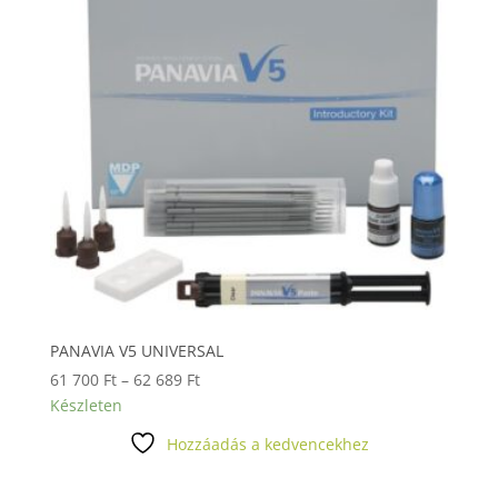
PANAVIA V5 UNIVERSAL
Ártartomány:
61 700
Ft
–
62 689
Ft
61
Készleten
700 Ft
Hozzáadás a kedvencekhez
-
62