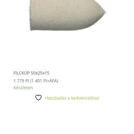
FILCKÚP 50x25x15
1 779
Ft
(
1 401
Ft
+ÁFA)
Készleten
Hozzáadás a kedvencekhez