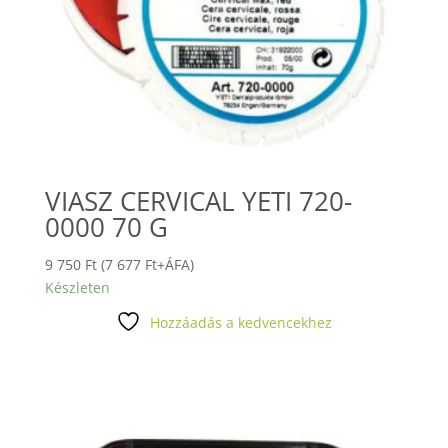
VIASZ CERVICAL YETI 720-
0000 70 G
9 750
Ft
(
7 677
Ft
+ÁFA)
Készleten
Hozzáadás a kedvencekhez