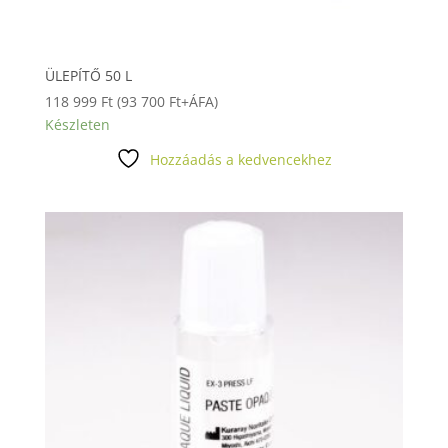
ÜLEPÍTŐ 50 L
118 999
Ft
(
93 700
Ft
+ÁFA)
Készleten
Hozzáadás a kedvencekhez