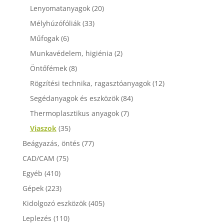
Lenyomatanyagok
(20)
Mélyhúzófóliák
(33)
Műfogak
(6)
Munkavédelem, higiénia
(2)
Öntőfémek
(8)
Rögzítési technika, ragasztóanyagok
(12)
Segédanyagok és eszközök
(84)
Thermoplasztikus anyagok
(7)
Viaszok
(35)
Beágyazás, öntés
(77)
CAD/CAM
(75)
Egyéb
(410)
Gépek
(223)
Kidolgozó eszközök
(405)
Leplezés
(110)