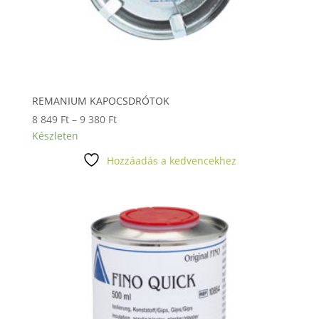
REMANIUM KAPOCSDRÓTOK
Ártartomány:
8 849
Ft
–
9 380
Ft
8
Készleten
849 Ft
Hozzáadás a kedvencekhez
-
9
380 Ft