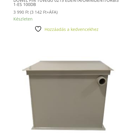
DOWEL PIN TŰVÉGŰ 0215 EDENTA/OMNIDENT/ORBIS
1-ES 100DB
3 990
Ft
(
3 142
Ft
+ÁFA)
Készleten
Hozzáadás a kedvencekhez