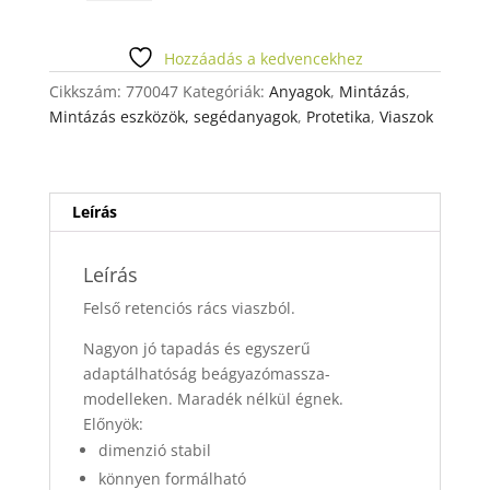
RÁCS
30852
FELSŐ
Hozzáadás a kedvencekhez
KEREK
Cikkszám:
770047
Kategóriák:
Anyagok
,
Mintázás
,
R.
Mintázás eszközök, segédanyagok
,
Protetika
,
Viaszok
mennyiség
Leírás
Leírás
Felső retenciós rács viaszból.
Nagyon jó tapadás és egyszerű
adaptálhatóság beágyazómassza-
modelleken. Maradék nélkül égnek.
Előnyök:
dimenzió stabil
könnyen formálható