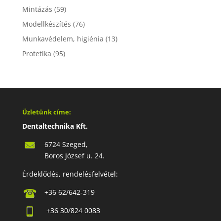
Mintázás
(59)
Modellkészítés
(76)
Munkavédelem, higiénia
(13)
Protetika
(95)
Üzletünk címe:
Dentaltechnika Kft.
6724 Szeged,
Boros József u. 24.
Érdeklődés, rendelésfelvétel:
+36 62/642-319
+36 30/824 0083