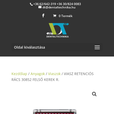
+36 62/642-319 +36 30/824 0083
dt@dentaltechnika.hu
0 Termék
Oldal kiválasztása
Kezdőlap
/
Anyagok
/
Viaszok
/ VIASZ RETENCIÓS
RÁCS 30852 FELSŐ KEREK R.