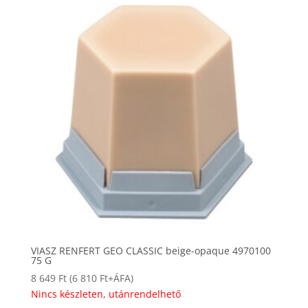
VIASZ RENFERT GEO CLASSIC beige-opaque 4970100
75 G
8 649
Ft
(
6 810
Ft
+ÁFA)
Nincs készleten, utánrendelhető