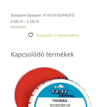
Duropont Opaquer 10 ml G1/G3/HÍGÍTÓ
Ártartomány:
4 480
Ft
–
6 340
Ft
4
Készleten
480 Ft
Hozzáadás a kedvencekhez
-
6
340 Ft
Kapcsolódó termékek