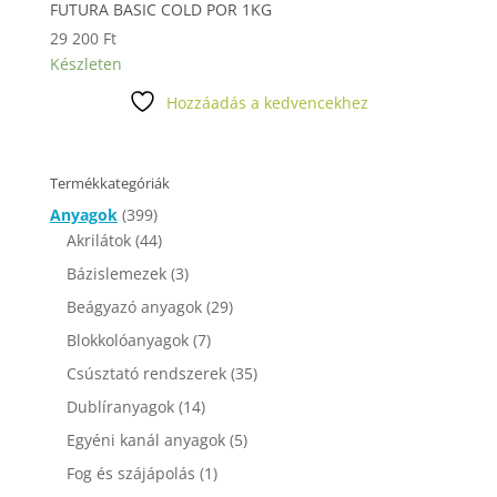
FUTURA BASIC COLD POR 1KG
29 200
Ft
Készleten
Hozzáadás a kedvencekhez
Termékkategóriák
Anyagok
(399)
Akrilátok
(44)
Bázislemezek
(3)
Beágyazó anyagok
(29)
Blokkolóanyagok
(7)
Csúsztató rendszerek
(35)
Dublíranyagok
(14)
Egyéni kanál anyagok
(5)
Fog és szájápolás
(1)