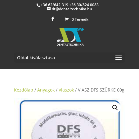
+36 62/642-319 +36 30/824 0083
dt@dentaltechnika.hu
0 Termék
Oldal kiválasztása
Kezdőlap
/
Anyagok
/
Viaszok
/ VIASZ DFS SZÜRKE 60g