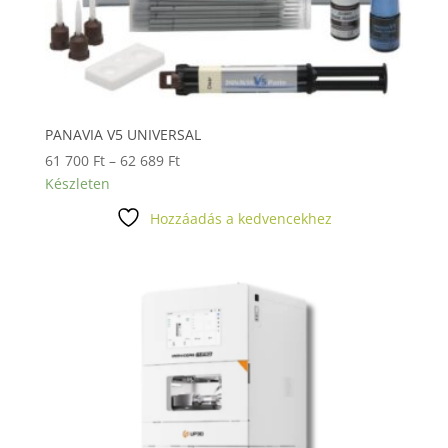
PANAVIA V5 UNIVERSAL
Ártartomány:
61 700
Ft
–
62 689
Ft
61
Készleten
700 Ft
Hozzáadás a kedvencekhez
-
62
689 Ft