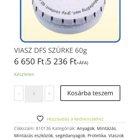
VIASZ DFS SZÜRKE 60g
6 650
Ft
5 236
Ft
(
+ÁFA)
Készleten
VIASZ
Kosárba teszem
-
+
DFS
SZÜRKE
60g
mennyiség
Hozzáadás a kedvencekhez
Cikkszám:
810136
Kategóriák:
Anyagok
,
Mintázás
,
Mintázás eszközök, segédanyagok
,
Protetika
,
Viaszok