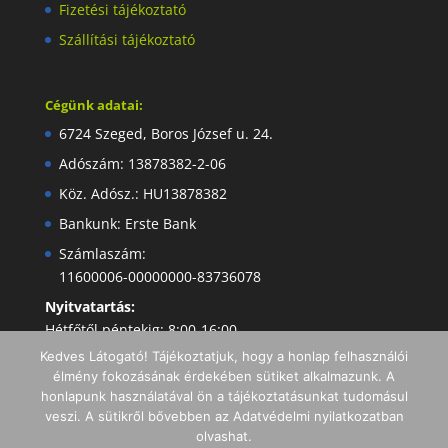
Fizetési tájékoztató
Szállítási tájékoztató
Cégünk adatai:
6724 Szeged, Boros József u. 24.
Adószám: 13878382-2-06
Köz. Adósz.: HU13878382
Bankunk: Erste Bank
Számlaszám:
11600006-00000000-83736078
Nyitvatartás:
Hétfőtől péntekig: 8:00-16:00
Kedves Látogató! Tájékoztatjuk, hogy a honlap felhasználói
élmény fokozásának érdekében sütiket alkalmazunk. A
honlapunk használatával ön a tájékoztatásunkat tudomásul
veszi. A sütikről bővebben az Adatvédelmi nyilatkozatban
olvashat.