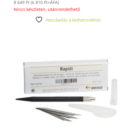
8 649
Ft
(
6 810
Ft
+ÁFA)
Nincs készleten, utánrendelhető
Hozzáadás a kedvencekhez