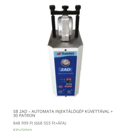
SB 2AD – AUTOMATA INJEKTÁLÓGÉP KÜVETTÁVAL +
30 PATRON
848 999
Ft
(
668 503
Ft
+ÁFA)
Készleten