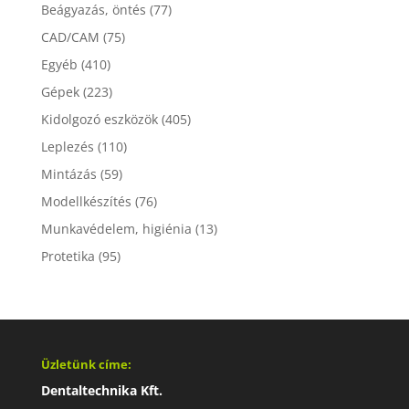
Beágyazás, öntés
(77)
CAD/CAM
(75)
Egyéb
(410)
Gépek
(223)
Kidolgozó eszközök
(405)
Leplezés
(110)
Mintázás
(59)
Modellkészítés
(76)
Munkavédelem, higiénia
(13)
Protetika
(95)
Üzletünk címe:
Dentaltechnika Kft.