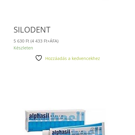
SILODENT
5 630
Ft
(
4 433
Ft
+ÁFA)
Készleten
Hozzáadás a kedvencekhez