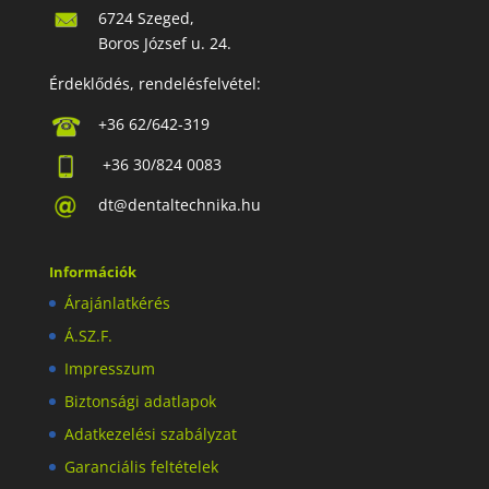
6724 Szeged,
Boros József u. 24.
Érdeklődés, rendelésfelvétel:
+36 62/642-319
+36 30/824 0083
dt@dentaltechnika.hu
Információk
Árajánlatkérés
Á.SZ.F.
Impresszum
Biztonsági adatlapok
Adatkezelési szabályzat
Garanciális feltételek