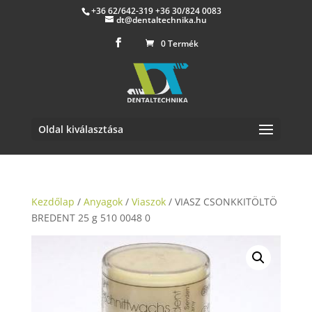
+36 62/642-319 +36 30/824 0083
dt@dentaltechnika.hu
0 Termék
Oldal kiválasztása
Kezdőlap
/
Anyagok
/
Viaszok
/ VIASZ CSONKKITÖLTÖ
BREDENT 25 g 510 0048 0