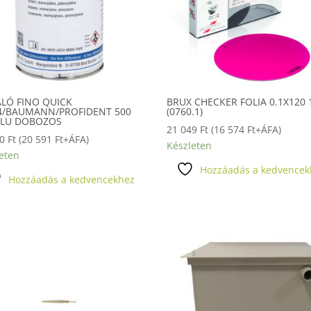
ÁLÓ FINO QUICK
BRUX CHECKER FOLIA 0.1X120
4/BAUMANN/PROFIDENT 500
(0760.1)
ALU DOBOZOS
21 049
Ft
(
16 574
Ft
+ÁFA)
50
Ft
(
20 591
Ft
+ÁFA)
Készleten
eten
Hozzáadás a kedvencek
Hozzáadás a kedvencekhez