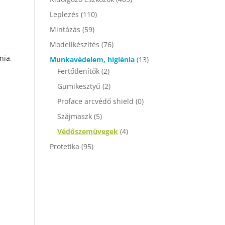
Leplezés
(110)
Mintázás
(59)
Modellkészítés
(76)
nia
,
Munkavédelem, higiénia
(13)
Fertőtlenítők
(2)
Gumikesztyű
(2)
Proface arcvédő shield
(0)
Szájmaszk
(5)
Védőszemüvegek
(4)
Protetika
(95)