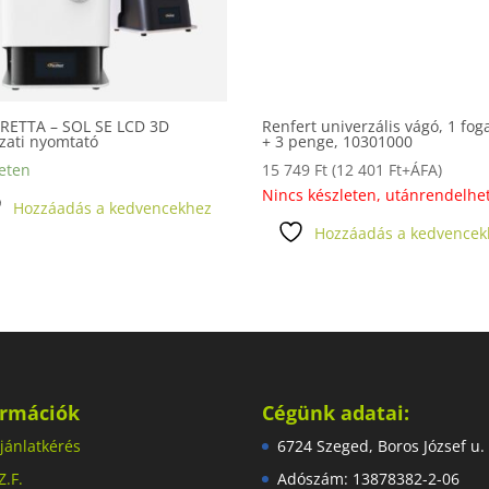
RETTA – SOL SE LCD 3D
Renfert univerzális vágó, 1 fog
zati nyomtató
+ 3 penge, 10301000
eten
15 749
Ft
(
12 401
Ft
+ÁFA)
Nincs készleten, utánrendelhe
Hozzáadás a kedvencekhez
Hozzáadás a kedvencek
ormációk
Cégünk adatai:
jánlatkérés
6724 Szeged, Boros József u.
Z.F.
Adószám: 13878382-2-06