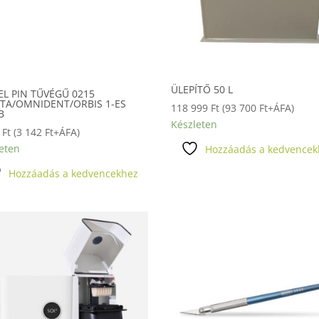
ÜLEPÍTŐ 50 L
L PIN TŰVÉGŰ 0215
TA/OMNIDENT/ORBIS 1-ES
118 999
Ft
(
93 700
Ft
+ÁFA)
B
Készleten
0
Ft
(
3 142
Ft
+ÁFA)
eten
Hozzáadás a kedvencek
Hozzáadás a kedvencekhez