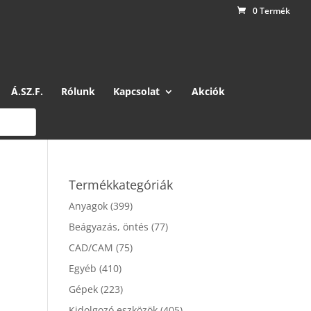
0 Termék
Á.SZ.F.
Rólunk
Kapcsolat
Akciók
Termékkategóriák
Anyagok
(399)
Beágyazás, öntés
(77)
CAD/CAM
(75)
Egyéb
(410)
Gépek
(223)
Kidolgozó eszközök
(405)