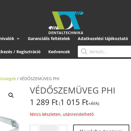
nivalók
Garanciális feltételek
Adatkezelési tájékoztató
Products
search
tkezés / Regisztráció
Kedvencek
müvegek
/ VÉDŐSZEMÜVEG PHI
VÉDŐSZEMÜVEG PHI
1 289
Ft
1 015
Ft
(
+ÁFA)
Nincs készleten, utánrendelhető
VÉDŐSZEMÜVEG