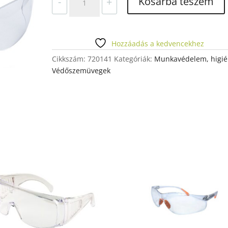
Kosárba teszem
-
+
PHI
mennyiség
Hozzáadás a kedvencekhez
Cikkszám:
720141
Kategóriák:
Munkavédelem, higié
Védőszemüvegek