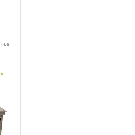
 10DB
hez