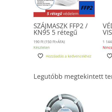
SZÁJMASZK FFP2 /
VÉ
KN95 5 rétegű
VI
190
Ft
(
150
Ft
+ÁFA)
1 14
Készleten
Nincs
Hozzáadás a kedvencekhez
Legutóbb megtekintett t