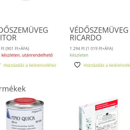
DŐSZEMÜVEG
VÉDŐSZEMÜVEG
SITOR
RICARDO
4
Ft
(
901
Ft
+ÁFA)
1 294
Ft
(
1 019
Ft
+ÁFA)
 készleten, utánrendelhető
Készleten
Hozzáadás a kedvencekhez
Hozzáadás a kedvencek
ermékek