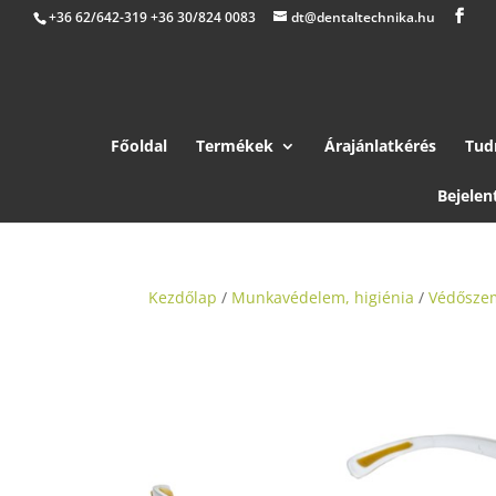
+36 62/642-319 +36 30/824 0083
dt@dentaltechnika.hu
Főoldal
Termékek
Árajánlatkérés
Tud
Bejelen
Kezdőlap
/
Munkavédelem, higiénia
/
Védősze