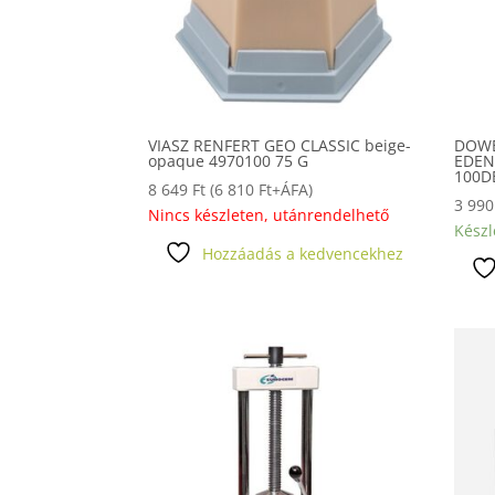
VIASZ RENFERT GEO CLASSIC beige-
DOWE
opaque 4970100 75 G
EDEN
100D
8 649
Ft
(
6 810
Ft
+ÁFA)
3 99
Nincs készleten, utánrendelhető
Készl
Hozzáadás a kedvencekhez