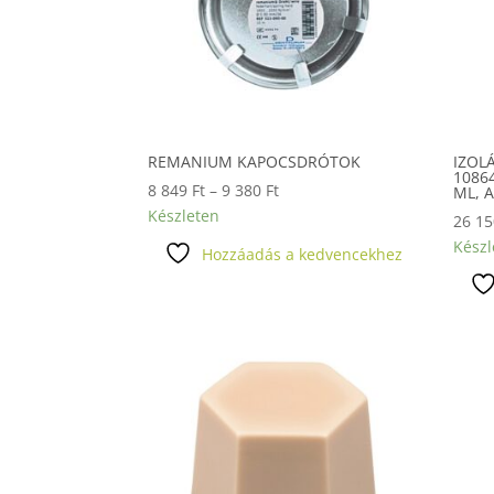
REMANIUM KAPOCSDRÓTOK
IZOL
1086
Ártartomány:
8 849
Ft
–
9 380
Ft
ML, 
8
Készleten
26 1
849 Ft
Készl
Hozzáadás a kedvencekhez
-
9
380 Ft