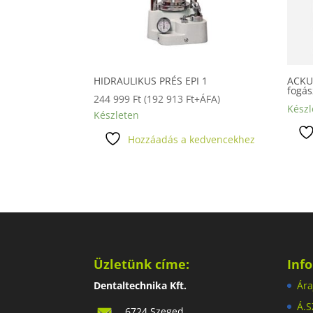
HIDRAULIKUS PRÉS EPI 1
ACKU
fogás
244 999
Ft
(
192 913
Ft
+ÁFA)
Készl
Készleten
Hozzáadás a kedvencekhez
Üzletünk címe:
Inf
Dentaltechnika Kft.
Ára
Á.S
6724 Szeged,