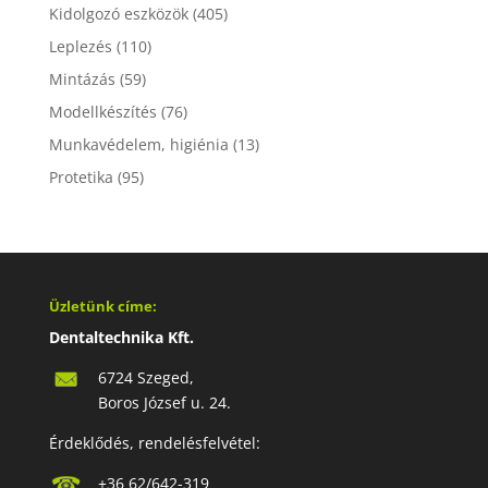
Kidolgozó eszközök
(405)
Leplezés
(110)
Mintázás
(59)
Modellkészítés
(76)
Munkavédelem, higiénia
(13)
Protetika
(95)
Üzletünk címe:
Dentaltechnika Kft.
6724 Szeged,
Boros József u. 24.
Érdeklődés, rendelésfelvétel:
+36 62/642-319