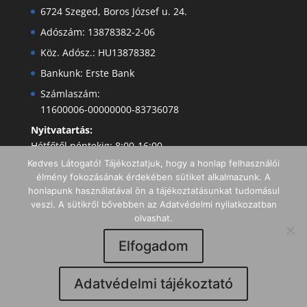
6724 Szeged, Boros József u. 24.
Adószám: 13878382-2-06
Köz. Adósz.: HU13878382
Bankunk: Erste Bank
Számlaszám:
11600006-00000000-83736078
Nyitvatartás:
Hétfőtől péntekig: 8:00-16:00
Kedves Látogató! Tájékoztatjuk, hogy a honlap felhasználói
élmény fokozásának érdekében sütiket alkalmazunk. A
honlapunk használatával ön a tájékoztatásunkat tudomásul
veszi. A sütikről bővebben az Adatvédelmi nyilatkozatban
olvashat.
Elfogadom
Minden jog fenntartva I Copyright 2019 -
Adatvédelmi tájékoztató
Dentaltechnika Kft.