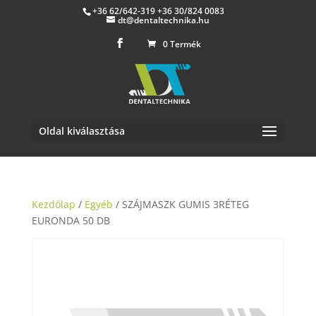
+36 62/642-319 +36 30/824 0083
dt@dentaltechnika.hu
0 Termék
Oldal kiválasztása
Kezdőlap
/
Egyéb
/ SZÁJMASZK GUMIS 3RÉTEG
EURONDA 50 DB