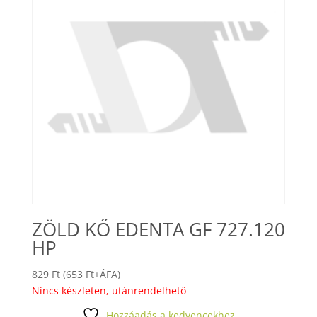
ZÖLD KŐ EDENTA GF 727.120
HP
829
Ft
(
653
Ft
+ÁFA)
Nincs készleten, utánrendelhető
Hozzáadás a kedvencekhez