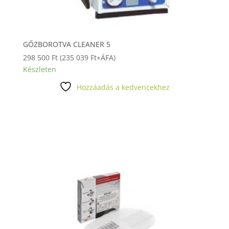
GŐZBOROTVA CLEANER 5
298 500
Ft
(
235 039
Ft
+ÁFA)
Készleten
Hozzáadás a kedvencekhez