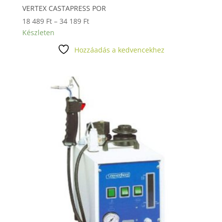
VERTEX CASTAPRESS POR
Ártartomány:
18 489
Ft
–
34 189
Ft
18
Készleten
489 Ft
Hozzáadás a kedvencekhez
-
34
189 Ft