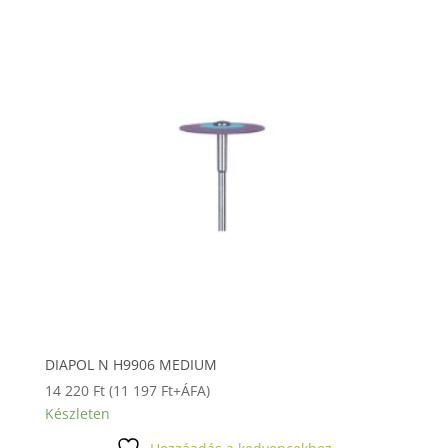
DIAPOL N H9906 MEDIUM
14 220
Ft
(
11 197
Ft
+ÁFA)
Készleten