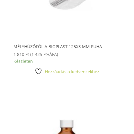
MÉLYHÚZÓFÓLIA BIOPLAST 125X3 MM PUHA
1 810
Ft
(
1 425
Ft
+ÁFA)
Készleten
Hozzáadás a kedvencekhez