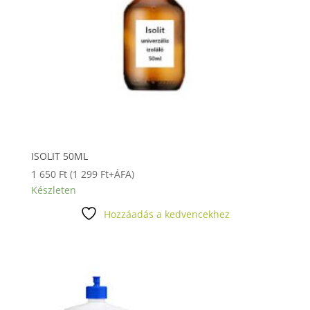
ISOLIT 50ML
1 650
Ft
(
1 299
Ft
+ÁFA)
Készleten
Hozzáadás a kedvencekhez