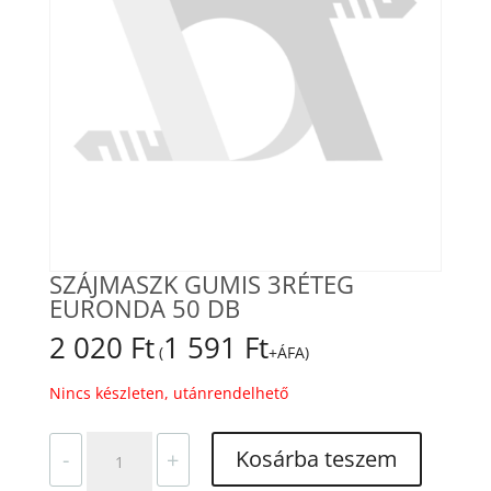
SZÁJMASZK GUMIS 3RÉTEG
EURONDA 50 DB
2 020
Ft
1 591
Ft
(
+ÁFA)
Nincs készleten, utánrendelhető
SZÁJMASZK
Kosárba teszem
-
+
GUMIS