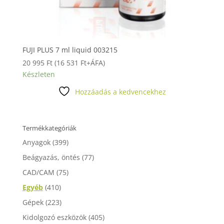
FUJI PLUS 7 ml liquid 003215
20 995
Ft
(
16 531
Ft
+ÁFA)
Készleten
Hozzáadás a kedvencekhez
Termékkategóriák
Anyagok
(399)
Beágyazás, öntés
(77)
CAD/CAM
(75)
Egyéb
(410)
Gépek
(223)
Kidolgozó eszközök
(405)