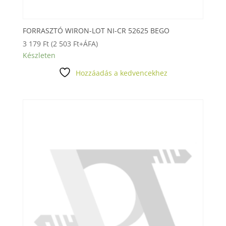
FORRASZTÓ WIRON-LOT NI-CR 52625 BEGO
3 179
Ft
(
2 503
Ft
+ÁFA)
Készleten
Hozzáadás a kedvencekhez