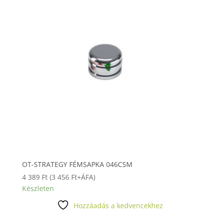
OT-STRATEGY FÉMSAPKA 046CSM
4 389
Ft
(
3 456
Ft
+ÁFA)
Készleten
Hozzáadás a kedvencekhez