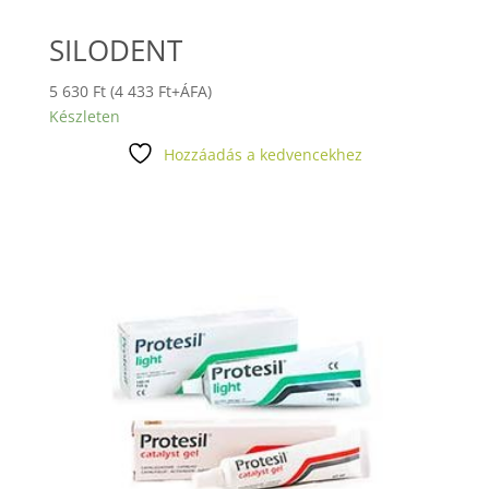
SILODENT
5 630
Ft
(
4 433
Ft
+ÁFA)
Készleten
Hozzáadás a kedvencekhez