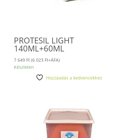
PROTESIL LIGHT
140ML+60ML
7 649
Ft
(
6 023
Ft
+ÁFA)
Készleten
Hozzáadás a kedvencekhez