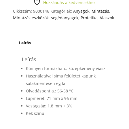
Hozzáadás a kedvencekhez
Cikkszám:
9000146
Kategóriák:
Anyagok
,
Mintázás
,
Mintázás eszközök, segédanyagok
,
Protetika
,
Viaszok
Leírás
Leírás
Könnyen formázható, középkemény viasz
Használatával sima felületet kapunk,
salakmentesen ég ki
Olvadáspontja.: 56-58 °C
Lapméret: 71 mm x 96 mm
Vastagság: 1,8 mm + 3%
Kék színű