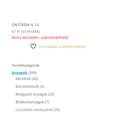
ÖNTŐFÉM N 1G
67
Ft
(
53
Ft
+ÁFA)
Nincs készleten, utánrendelhető
Hozzáadás a kedvencekhez
Termékkategóriák
Anyagok
(399)
Akrilátok
(44)
Bázislemezek
(3)
Beágyazó anyagok
(29)
Blokkolóanyagok
(7)
Csúsztató rendszerek
(35)