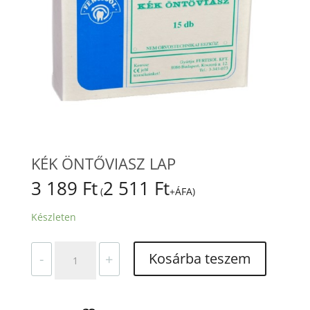
KÉK ÖNTŐVIASZ LAP
3 189
Ft
2 511
Ft
(
+ÁFA)
Készleten
KÉK
Kosárba teszem
-
+
ÖNTŐVIASZ
LAP
mennyiség