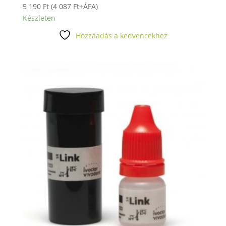
5 190
Ft
(
4 087
Ft
+ÁFA)
Készleten
Hozzáadás a kedvencekhez