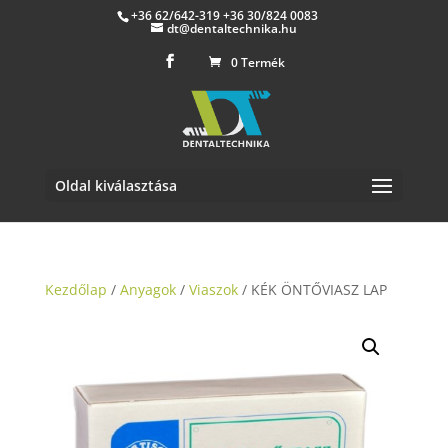
+36 62/642-319 +36 30/824 0083
dt@dentaltechnika.hu
0 Termék
Oldal kiválasztása
Kezdőlap
/
Anyagok
/
Viaszok
/ KÉK ÖNTŐVIASZ LAP