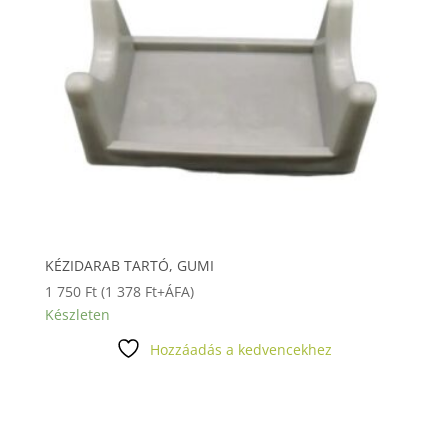
KÉZIDARAB TARTÓ, GUMI
1 750
Ft
(
1 378
Ft
+ÁFA)
Készleten
Hozzáadás a kedvencekhez