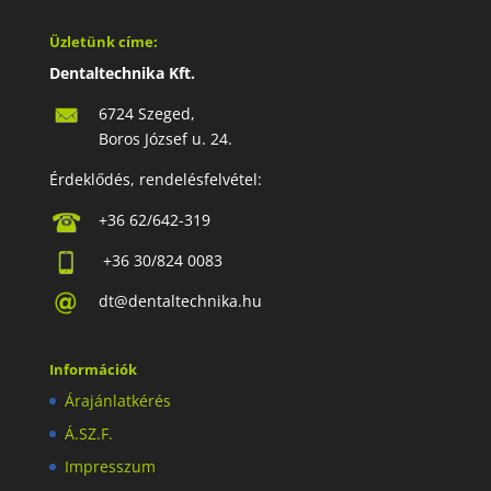
Üzletünk címe:
Dentaltechnika Kft.
6724 Szeged,
Boros József u. 24.
Érdeklődés, rendelésfelvétel:
+36 62/642-319
+36 30/824 0083
dt@dentaltechnika.hu
Információk
Árajánlatkérés
Á.SZ.F.
Impresszum