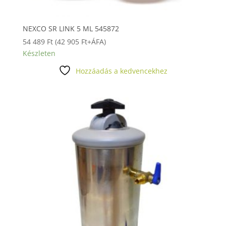
NEXCO SR LINK 5 ML 545872
54 489
Ft
(
42 905
Ft
+ÁFA)
Készleten
Hozzáadás a kedvencekhez