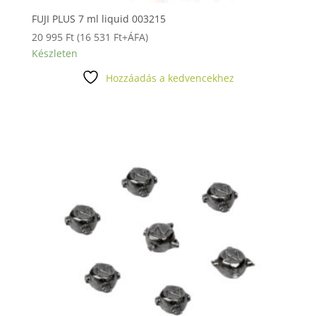
FUJI PLUS 7 ml liquid 003215
20 995
Ft
(
16 531
Ft
+ÁFA)
Készleten
Hozzáadás a kedvencekhez