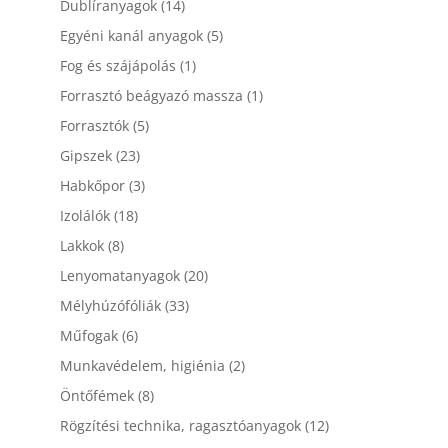
Dublíranyagok
(14)
Egyéni kanál anyagok
(5)
Fog és szájápolás
(1)
Forrasztó beágyazó massza
(1)
Forrasztók
(5)
Gipszek
(23)
Habkőpor
(3)
Izolálók
(18)
Lakkok
(8)
Lenyomatanyagok
(20)
Mélyhúzófóliák
(33)
Műfogak
(6)
Munkavédelem, higiénia
(2)
Öntőfémek
(8)
Rögzítési technika, ragasztóanyagok
(12)