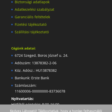
Biztonsági adatlapok
Adatkezelési szabályzat
Garanciális feltételek
Fizetési tájékoztató
Szállítási tájékoztató
Cégünk adatai:
6724 Szeged, Boros József u. 24.
Adószám: 13878382-2-06
Köz. Adósz.: HU13878382
Bankunk: Erste Bank
Számlaszám:
11600006-00000000-83736078
Nyitvatartás:
Hétfőtől péntekig: 8:00-16:00
Kedves Látogató! Tájékoztatjuk, hogy a honlap felhasználói