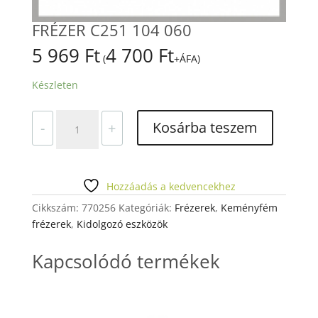
FRÉZER C251 104 060
5 969
Ft
4 700
Ft
(
+ÁFA)
Készleten
FRÉZER
Kosárba teszem
-
+
C251
104
060
mennyiség
Hozzáadás a kedvencekhez
Cikkszám:
770256
Kategóriák:
Frézerek
,
Keményfém
frézerek
,
Kidolgozó eszközök
Kapcsolódó termékek