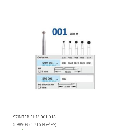
SZINTER SHM 001 018
5 989
Ft
(
4 716
Ft
+ÁFA)