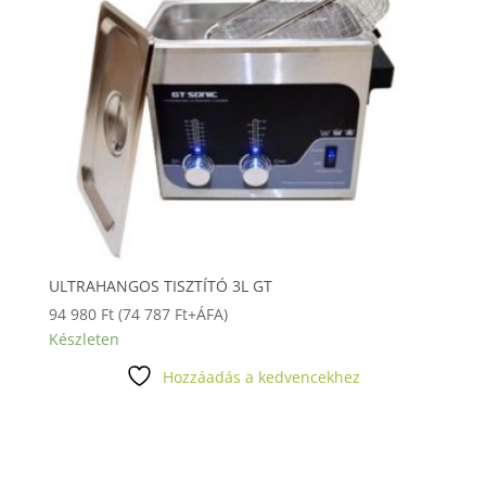
ULTRAHANGOS TISZTÍTÓ 3L GT
94 980
Ft
(
74 787
Ft
+ÁFA)
Készleten
Hozzáadás a kedvencekhez