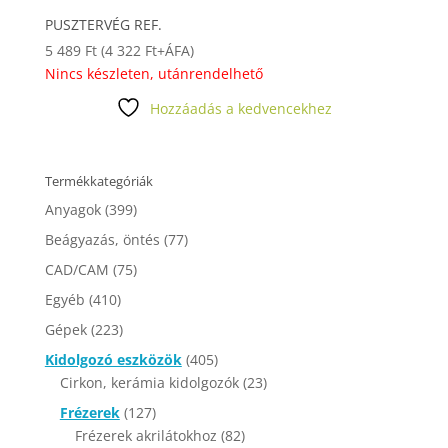
PUSZTERVÉG REF.
5 489
Ft
(
4 322
Ft
+ÁFA)
Nincs készleten, utánrendelhető
Hozzáadás a kedvencekhez
Termékkategóriák
Anyagok
(399)
Beágyazás, öntés
(77)
CAD/CAM
(75)
Egyéb
(410)
Gépek
(223)
Kidolgozó eszközök
(405)
Cirkon, kerámia kidolgozók
(23)
Frézerek
(127)
Frézerek akrilátokhoz
(82)