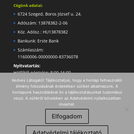
Cégünk adatai:
6724 Szeged, Boros József u. 24.
Adószám: 13878382-2-06
Köz. Adósz.: HU13878382
Bankunk: Erste Bank
Számlaszám:
11600006-00000000-83736078
Nyitvatartás:
Hétfőtől péntekig: 8:00-16:00
Kedves Látogató! Tájékoztatjuk, hogy a honlap felhasználói
élmény fokozásának érdekében sütiket alkalmazunk. A
honlapunk használatával ön a tájékoztatásunkat tudomásul
veszi. A sütikről bővebben az Adatvédelmi nyilatkozatban
olvashat.
Elfogadom
Minden jog fenntartva I Copyright 2019 -
Adatvédelmi tájékoztató