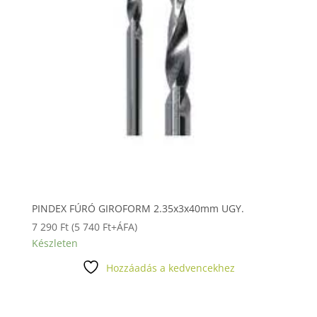
PINDEX FÚRÓ GIROFORM 2.35x3x40mm UGY.
7 290
Ft
(
5 740
Ft
+ÁFA)
Készleten
Hozzáadás a kedvencekhez