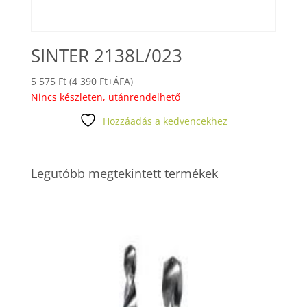
SINTER 2138L/023
5 575
Ft
(
4 390
Ft
+ÁFA)
Nincs készleten, utánrendelhető
Hozzáadás a kedvencekhez
Legutóbb megtekintett termékek