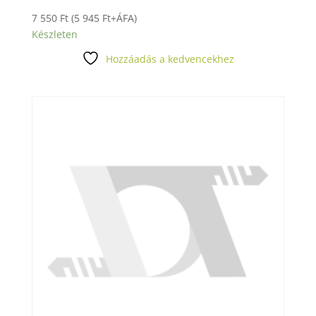
7 550
Ft
(
5 945
Ft
+ÁFA)
Készleten
Hozzáadás a kedvencekhez