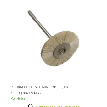
POLIRKEFE KECSKE MINI 23mm, JING.
490
Ft
(
386
Ft
+ÁFA)
Készleten
Hozzáadás a kedvencekhez