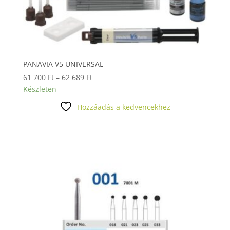
PANAVIA V5 UNIVERSAL
Ártartomány:
61 700
Ft
–
62 689
Ft
61
Készleten
700 Ft
Hozzáadás a kedvencekhez
-
62
689 Ft