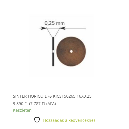
SINTER HORICO DFS KICSI 50265 16X0,25
9 890
Ft
(
7 787
Ft
+ÁFA)
Készleten
Hozzáadás a kedvencekhez