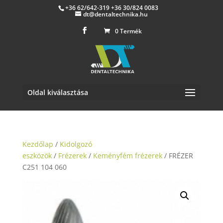
+36 62/642-319 +36 30/824 0083
dt@dentaltechnika.hu
0 Termék
Oldal kiválasztása
Kezdőlap
/
Kidolgozó
eszközök
/
Frézerek
/
Keményfém frézerek
/ FRÉZER
C251 104 060