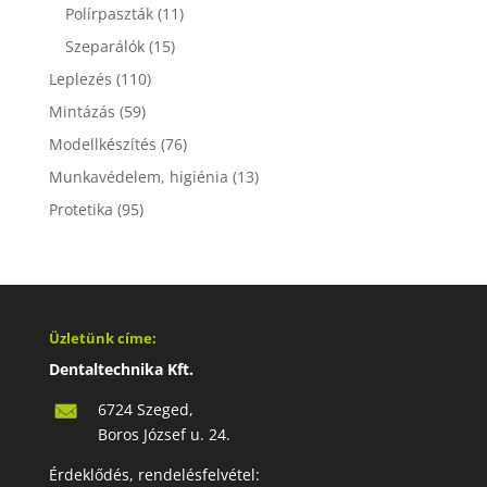
Polírpaszták
(11)
Szeparálók
(15)
Leplezés
(110)
Mintázás
(59)
Modellkészítés
(76)
Munkavédelem, higiénia
(13)
Protetika
(95)
Üzletünk címe:
Dentaltechnika Kft.
6724 Szeged,
Boros József u. 24.
Érdeklődés, rendelésfelvétel: