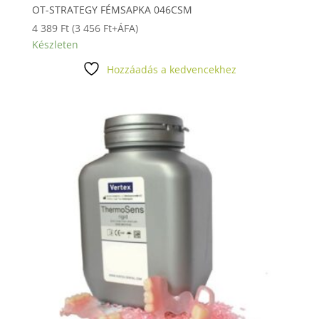
OT-STRATEGY FÉMSAPKA 046CSM
4 389
Ft
(
3 456
Ft
+ÁFA)
Készleten
Hozzáadás a kedvencekhez