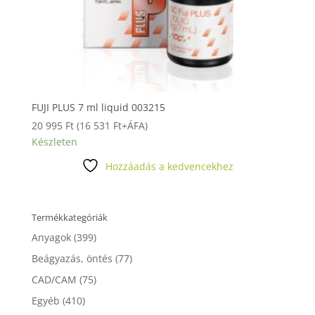
FUJI PLUS 7 ml liquid 003215
20 995
Ft
(
16 531
Ft
+ÁFA)
Készleten
Hozzáadás a kedvencekhez
Termékkategóriák
Anyagok
(399)
Beágyazás, öntés
(77)
CAD/CAM
(75)
Egyéb
(410)