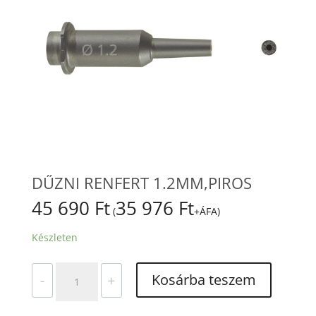
DŰZNI RENFERT 1.2MM,PIROS
45 690
Ft
35 976
Ft
(
+ÁFA)
Készleten
DŰZNI
Kosárba teszem
-
+
RENFERT
1.2MM,PIROS