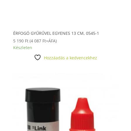
ÉRFOGÓ GYŰRŰVEL EGYENES 13 CM, 0545-1
5 190
Ft
(
4 087
Ft
+ÁFA)
Készleten
Hozzáadás a kedvencekhez