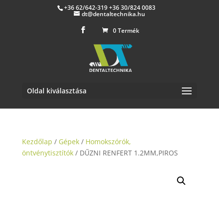
+36 62/642-319 +36 30/824 0083
dt@dentaltechnika.hu
0 Termék
Oldal kiválasztása
Kezdőlap
/
Gépek
/
Homokszórók,
öntvénytisztítók
/ DŰZNI RENFERT 1.2MM,PIROS