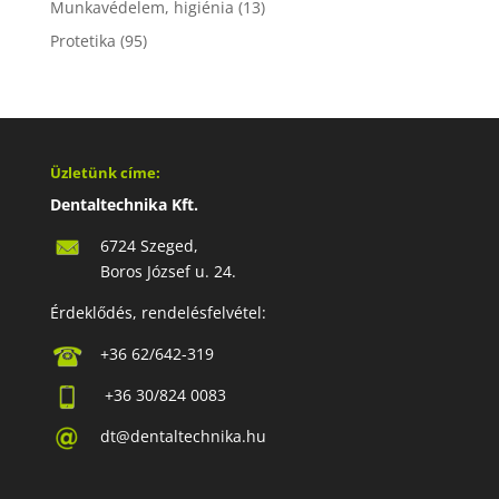
Munkavédelem, higiénia
(13)
Protetika
(95)
Üzletünk címe:
Dentaltechnika Kft.
6724 Szeged,
Boros József u. 24.
Érdeklődés, rendelésfelvétel:
+36 62/642-319
+36 30/824 0083
dt@dentaltechnika.hu