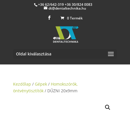
+36 62/642-319 +36 30/824 0083
dt@dentaltechnika.hu
0 Termék
Oldal kiválasztása
Kezdőlap
/
Gépek
/
Homokszórók,
öntvénytisztítók
/ DŰZNI 20x9mm