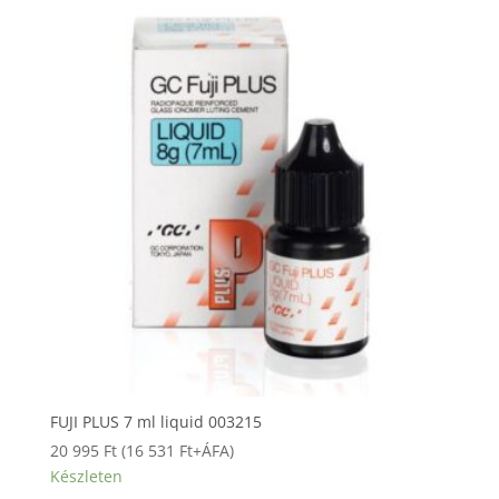
FUJI PLUS 7 ml liquid 003215
20 995
Ft
(
16 531
Ft
+ÁFA)
Készleten