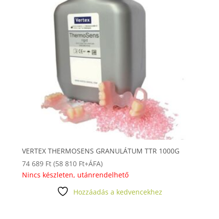
VERTEX THERMOSENS GRANULÁTUM TTR 1000G
74 689
Ft
(
58 810
Ft
+ÁFA)
Nincs készleten, utánrendelhető
Hozzáadás a kedvencekhez