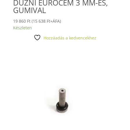
DŰZNI EUROCEM 3 MM-ES,
GUMIVAL
19 860
Ft
(
15 638
Ft
+ÁFA)
Készleten
Hozzáadás a kedvencekhez