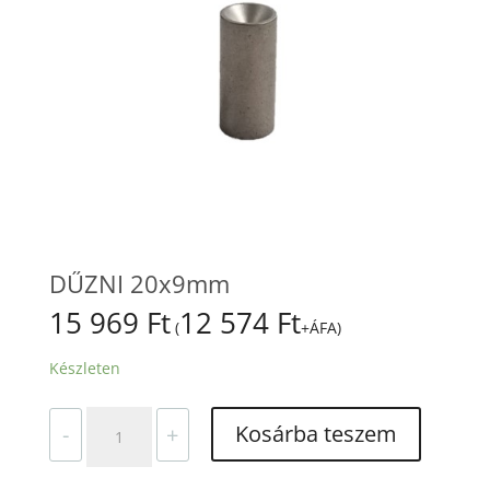
DŰZNI 20x9mm
15 969
Ft
12 574
Ft
(
+ÁFA)
Készleten
DŰZNI
Kosárba teszem
-
+
20x9mm
mennyiség