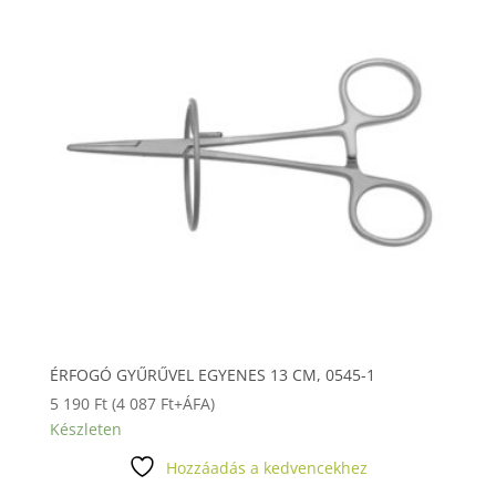
ÉRFOGÓ GYŰRŰVEL EGYENES 13 CM, 0545-1
5 190
Ft
(
4 087
Ft
+ÁFA)
Készleten
Hozzáadás a kedvencekhez