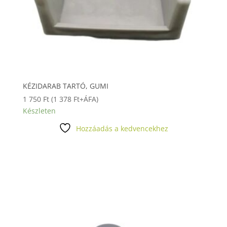
KÉZIDARAB TARTÓ, GUMI
1 750
Ft
(
1 378
Ft
+ÁFA)
Készleten
Hozzáadás a kedvencekhez