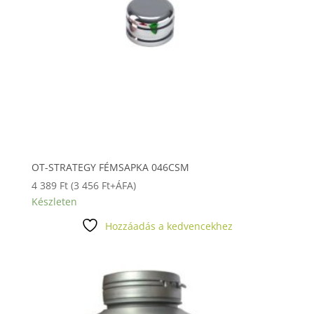
OT-STRATEGY FÉMSAPKA 046CSM
4 389
Ft
(
3 456
Ft
+ÁFA)
Készleten
Hozzáadás a kedvencekhez