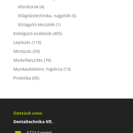
Vibrátorok
(4)
Világítástechnika, nagyítók
(6)
Vízlágyító készülék
(1)
Kidolgozó eszközök
(405)
Leplezés
(110)
Mintázás
(59)
Modellkészítés
(76)
Munkavédelem, higiénia
(13)
Protetika
(95)
Üzletünk címe:
Dentaltechnika Kft.
6724 Szeged,