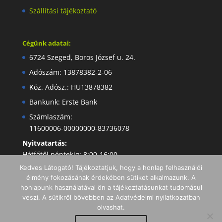
Szállítási tájékoztató
Cégünk adatai:
6724 Szeged, Boros József u. 24.
Adószám: 13878382-2-06
Köz. Adósz.: HU13878382
Bankunk: Erste Bank
Számlaszám:
11600006-00000000-83736078
Nyitvatartás:
Hétfőtől péntekig: 8:00-16:00
Kedves Látogató! Tájékoztatjuk, hogy a honlap felhasználói
élmény fokozásának érdekében sütiket alkalmazunk. A
honlapunk használatával ön a tájékoztatásunkat tudomásul
veszi. A sütikről bővebben az Adatvédelmi nyilatkozatban
olvashat.