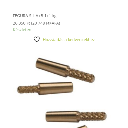
FEGURA SIL A+B 1+1 kg
26 350
Ft
(
20 748
Ft
+ÁFA)
Készleten
Hozzáadás a kedvencekhez