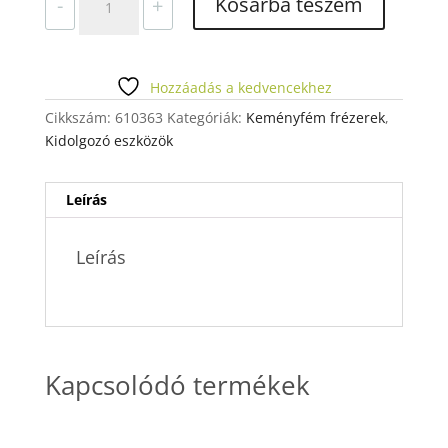
Kosárba teszem
-
+
SG
368
314
023
Hozzáadás a kedvencekhez
mennyiség
Cikkszám:
610363
Kategóriák:
Keményfém frézerek
,
Kidolgozó eszközök
Leírás
Leírás
Kapcsolódó termékek