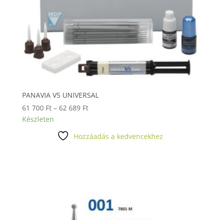
PANAVIA V5 UNIVERSAL
Ártartomány:
61 700
Ft
–
62 689
Ft
61
Készleten
700 Ft
Hozzáadás a kedvencekhez
-
62
689 Ft