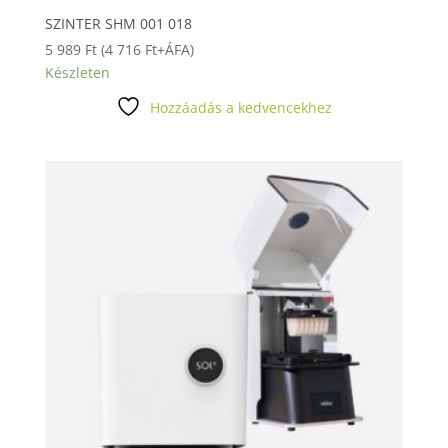
SZINTER SHM 001 018
5 989
Ft
(
4 716
Ft
+ÁFA)
Készleten
Hozzáadás a kedvencekhez