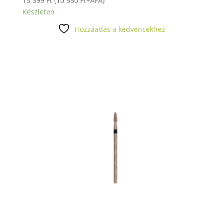
13 399
Ft
(
10 550
Ft
+ÁFA)
Készleten
Hozzáadás a kedvencekhez