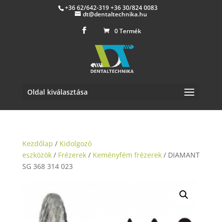
+36 62/642-319 +36 30/824 0083
dt@dentaltechnika.hu
0 Termék
Oldal kiválasztása
Kezdőlap
/
Kidolgozó
eszközök
/
Frézerek
/
Keményfém frézerek
/ DIAMANT
SG 368 314 023