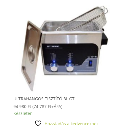
ULTRAHANGOS TISZTÍTÓ 3L GT
94 980
Ft
(
74 787
Ft
+ÁFA)
Készleten
Hozzáadás a kedvencekhez