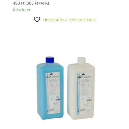
490
Ft
(
386
Ft
+ÁFA)
Készleten
Hozzáadás a kedvencekhez