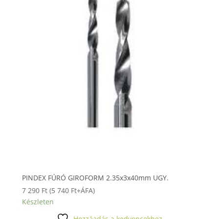
PINDEX FÚRÓ GIROFORM 2.35x3x40mm UGY.
7 290
Ft
(
5 740
Ft
+ÁFA)
Készleten
Hozzáadás a kedvencekhez