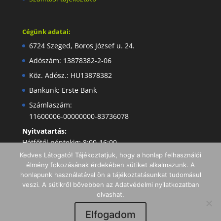
Cégünk adatai:
6724 Szeged, Boros József u. 24.
Adószám: 13878382-2-06
Köz. Adósz.: HU13878382
Bankunk: Erste Bank
Számlaszám:
11600006-00000000-83736078
Nyitvatartás:
Hétfőtől péntekig: 8:00-16:00
Kedves Látogató! Tájékoztatjuk, hogy a honlap felhasználói
élmény fokozásának érdekében sütiket alkalmazunk. A
honlapunk használatával ön a tájékoztatásunkat tudomásul
veszi. A sütikről bővebben az Adatvédelmi nyilatkozatban
olvashat.
Elfogadom