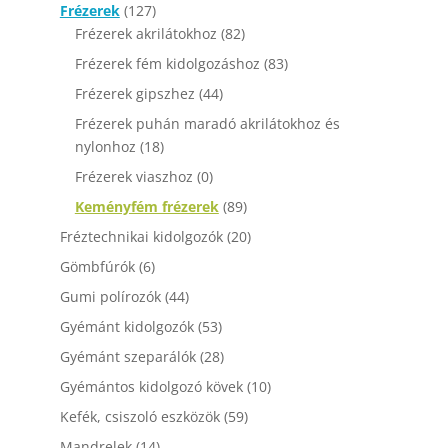
Frézerek
(127)
Frézerek akrilátokhoz
(82)
Frézerek fém kidolgozáshoz
(83)
Frézerek gipszhez
(44)
Frézerek puhán maradó akrilátokhoz és
nylonhoz
(18)
Frézerek viaszhoz
(0)
Keményfém frézerek
(89)
Fréztechnikai kidolgozók
(20)
Gömbfúrók
(6)
Gumi polírozók
(44)
Gyémánt kidolgozók
(53)
Gyémánt szeparálók
(28)
Gyémántos kidolgozó kövek
(10)
Kefék, csiszoló eszközök
(59)
Mandrelek
(14)