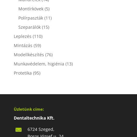
Montírkövek
(5)
Polírpaszták
(11)
Szeparálók
(15)
Leplezés
(110)
Mintázás
(59)
Modellkészítés
(76)
Munkavédelem, higiénia
(13)
Protetika
(95)
Üzletünk címe:
Dentaltechnika Kft.
6724 Szeged,
Boros József u. 24.