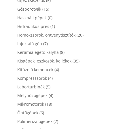
Gipszcsiszolók
(5)
Gőzborotvák
(15)
Használt gépek
(0)
Hidraulikus prés
(1)
Homokszórók, öntvénytisztítók
(20)
Injektáló gép
(7)
Kerámia égető kályha
(8)
Kisgépek, eszközök, kellékek
(35)
Kitüzelő kemencék
(4)
Kompresszorok
(4)
Laborturbinák
(5)
Mélyhúzógépek
(4)
Mikromotorok
(18)
Öntőgépek
(6)
Polimerizálógépek
(7)