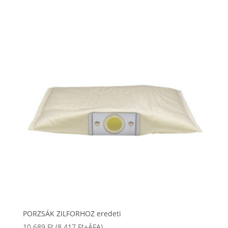
PORZSÁK ZILFORHOZ eredeti
10 689
Ft
(
8 417
Ft
+ÁFA)