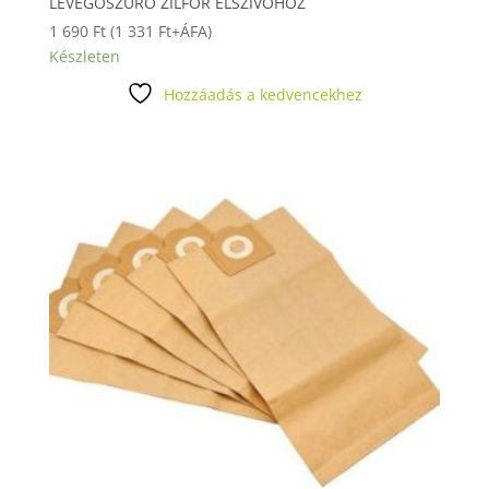
LEVEGŐSZŰRŐ ZILFOR ELSZÍVOHOZ
1 690
Ft
(
1 331
Ft
+ÁFA)
Készleten
Hozzáadás a kedvencekhez