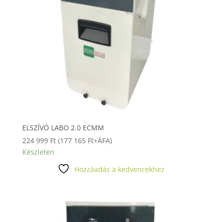
ELSZÍVÓ LABO 2.0 ECMM
224 999
Ft
(
177 165
Ft
+ÁFA)
Készleten
Hozzáadás a kedvencekhez