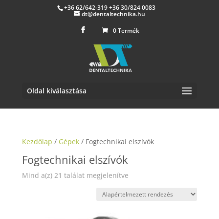
+36 62/642-319 +36 30/824 0083
dt@dentaltechnika.hu
0 Termék
Oldal kiválasztása
Kezdőlap
/
Gépek
/ Fogtechnikai elszívók
Fogtechnikai elszívók
Mind a(z) 21 találat megjelenítve