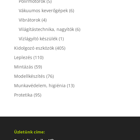
Polírmotorok
(5)
Vákuumos keverőgépek
(6)
Vibrátorok
(4)
Világítástechnika, nagyítók
(6)
Vízlágyító készülék
(1)
Kidolgozó eszközök
(405)
Leplezés
(110)
Mintázás
(59)
Modellkészítés
(76)
Munkavédelem, higiénia
(13)
Protetika
(95)
Üzletünk címe: