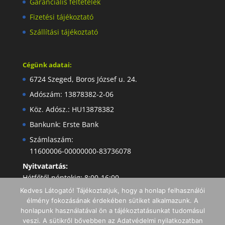
Garanciális feltételek
Fizetési tájékoztató
Szállítási tájékoztató
Cégünk adatai:
6724 Szeged, Boros József u. 24.
Adószám: 13878382-2-06
Köz. Adósz.: HU13878382
Bankunk: Erste Bank
Számlaszám:
11600006-00000000-83736078
Nyitvatartás:
Hétfőtől péntekig: 8:00-16:00
Kedves Látogató! Tájékoztatjuk, hogy a honlap felhasználói
élmény fokozásának érdekében sütiket alkalmazunk. A
honlapunk használatával ön a tájékoztatásunkat tudomásul
veszi. A sütikről bővebben az Adatvédelmi nyilatkozatban