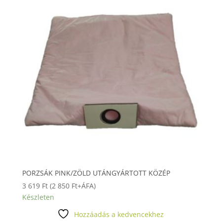
PORZSÁK PINK/ZÖLD UTÁNGYÁRTOTT KÖZÉP
3 619
Ft
(
2 850
Ft
+ÁFA)
Készleten
Hozzáadás a kedvencekhez