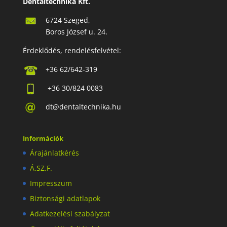
Dentaltechnika Kft.
6724 Szeged,
Boros József u. 24.
Érdeklődés, rendelésfelvétel:
+36 62/642-319
+36 30/824 0083
dt@dentaltechnika.hu
Információk
Árajánlatkérés
Á.SZ.F.
Impresszum
Biztonsági adatlapok
Adatkezelési szabályzat