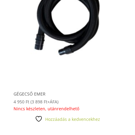
GÉGECSŐ EMER
4 950
Ft
(
3 898
Ft
+ÁFA)
Nincs készleten, utánrendelhető
Hozzáadás a kedvencekhez