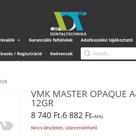
nivalók
Garanciális feltételek
Adatkezelési tájékoztató
Products
search
tkezés / Regisztráció
Kedvencek
2GR
VMK MASTER OPAQUE A
12GR
8 740
Ft
6 882
Ft
(
+ÁFA)
Nincs készleten, utánrendelhető