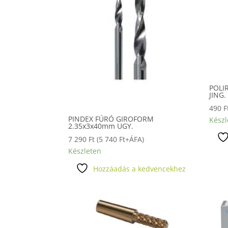
POLI
JING.
490
F
PINDEX FÚRÓ GIROFORM
Készl
2.35x3x40mm UGY.
7 290
Ft
(
5 740
Ft
+ÁFA)
Készleten
Hozzáadás a kedvencekhez