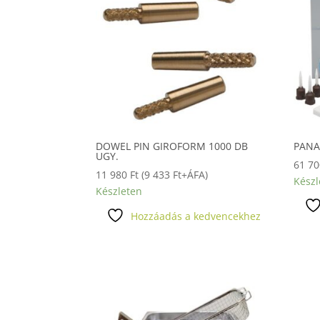
DOWEL PIN GIROFORM 1000 DB
PANA
UGY.
61 7
11 980
Ft
(
9 433
Ft
+ÁFA)
Készl
Készleten
Hozzáadás a kedvencekhez