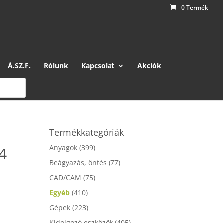
0 Termék
Á.SZ.F.
Rólunk
Kapcsolat
Akciók
Termékkategóriák
Anyagok
(399)
4
Beágyazás, öntés
(77)
CAD/CAM
(75)
Egyéb
(410)
Gépek
(223)
Kidolgozó eszközök
(405)