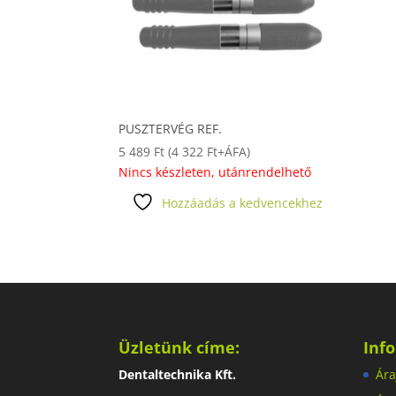
PUSZTERVÉG REF.
5 489
Ft
(
4 322
Ft
+ÁFA)
Nincs készleten, utánrendelhető
Hozzáadás a kedvencekhez
Üzletünk címe:
Inf
Dentaltechnika Kft.
Ára