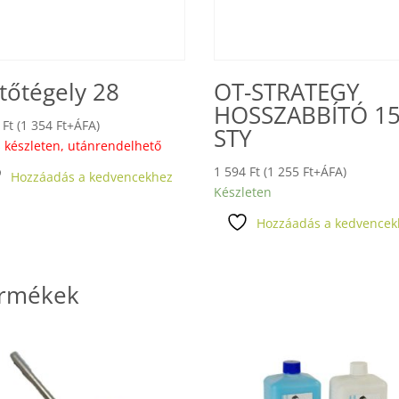
tőtégely 28
OT-STRATEGY
HOSSZABBÍTÓ 1
9
Ft
(
1 354
Ft
+ÁFA)
STY
 készleten, utánrendelhető
1 594
Ft
(
1 255
Ft
+ÁFA)
Hozzáadás a kedvencekhez
Készleten
Hozzáadás a kedvencek
ermékek