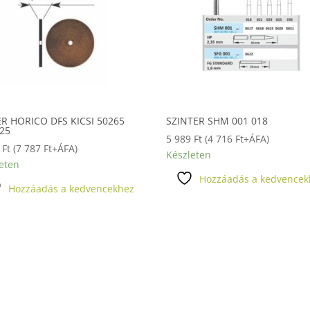
ER HORICO DFS KICSI 50265
SZINTER SHM 001 018
,25
5 989
Ft
(
4 716
Ft
+ÁFA)
0
Ft
(
7 787
Ft
+ÁFA)
Készleten
eten
Hozzáadás a kedvencek
Hozzáadás a kedvencekhez