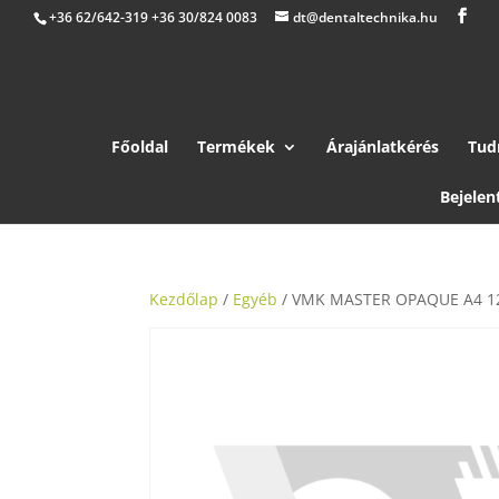
+36 62/642-319 +36 30/824 0083
dt@dentaltechnika.hu
Főoldal
Termékek
Árajánlatkérés
Tud
Bejelen
Kezdőlap
/
Egyéb
/ VMK MASTER OPAQUE A4 1