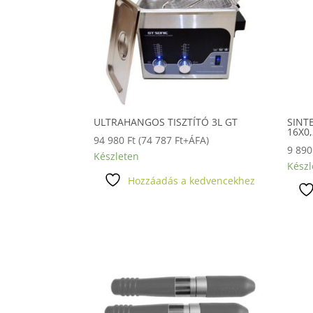
ULTRAHANGOS TISZTÍTÓ 3L GT
SINT
16X0
94 980
Ft
(
74 787
Ft
+ÁFA)
9 89
Készleten
Készl
Hozzáadás a kedvencekhez