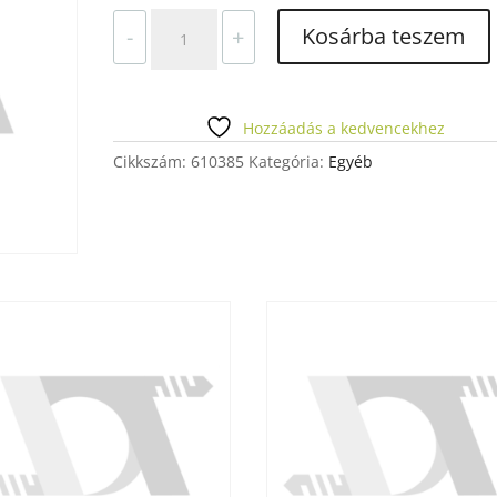
VMK
Kosárba teszem
-
+
MASTER
OPAQUE
A4
12GR
Hozzáadás a kedvencekhez
mennyiség
Cikkszám:
610385
Kategória:
Egyéb