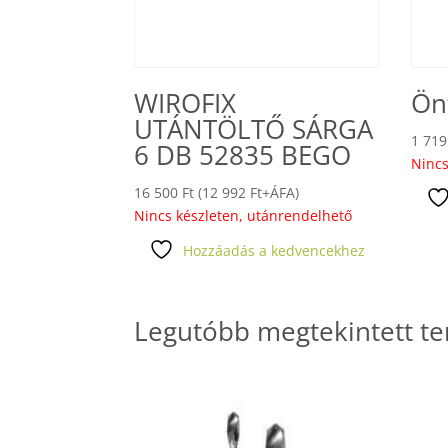
WIROFIX
Ön
UTÁNTÖLTŐ SÁRGA
1 71
6 DB 52835 BEGO
Nincs
16 500
Ft
(
12 992
Ft
+ÁFA)
Nincs készleten, utánrendelhető
Hozzáadás a kedvencekhez
Legutóbb megtekintett t