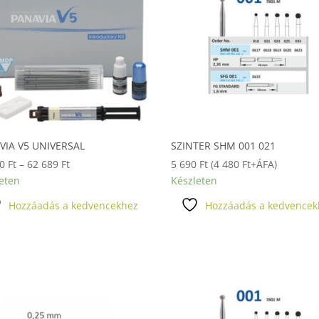
VIA V5 UNIVERSAL
SZINTER SHM 001 021
Ártartomány:
00
Ft
–
62 689
Ft
5 690
Ft
(
4 480
Ft
+ÁFA)
61
eten
Készleten
700 Ft
Hozzáadás a kedvencekhez
Hozzáadás a kedvencek
-
62
689 Ft