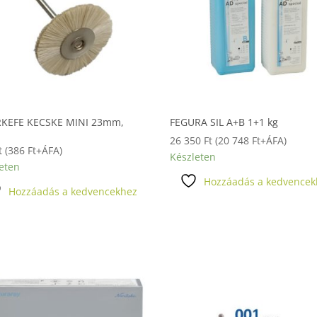
RKEFE KECSKE MINI 23mm,
FEGURA SIL A+B 1+1 kg
26 350
Ft
(
20 748
Ft
+ÁFA)
t
(
386
Ft
+ÁFA)
Készleten
eten
Hozzáadás a kedvencek
Hozzáadás a kedvencekhez