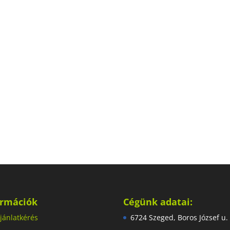
ormációk
Cégünk adatai:
jánlatkérés
6724 Szeged, Boros József u.