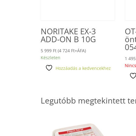
NORITAKE EX-3
OT
ADD-ON B 10G
ön
05
5 999
Ft
(
4 724
Ft
+ÁFA)
Készleten
1 49
Nincs
Hozzáadás a kedvencekhez
Legutóbb megtekintett t