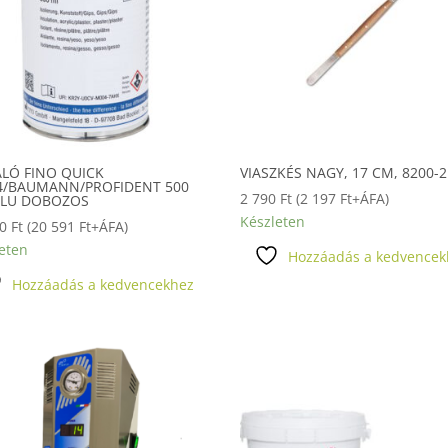
ÁLÓ FINO QUICK
VIASZKÉS NAGY, 17 CM, 8200-2
4/BAUMANN/PROFIDENT 500
2 790
Ft
(
2 197
Ft
+ÁFA)
ALU DOBOZOS
Készleten
50
Ft
(
20 591
Ft
+ÁFA)
eten
Hozzáadás a kedvencek
Hozzáadás a kedvencekhez