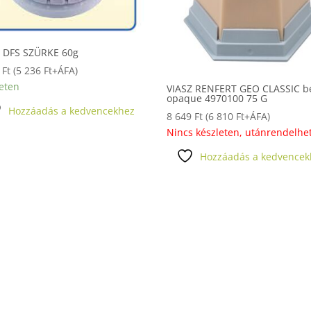
Z DFS SZÜRKE 60g
0
Ft
(
5 236
Ft
+ÁFA)
eten
VIASZ RENFERT GEO CLASSIC b
opaque 4970100 75 G
Hozzáadás a kedvencekhez
8 649
Ft
(
6 810
Ft
+ÁFA)
Nincs készleten, utánrendelhe
Hozzáadás a kedvencek