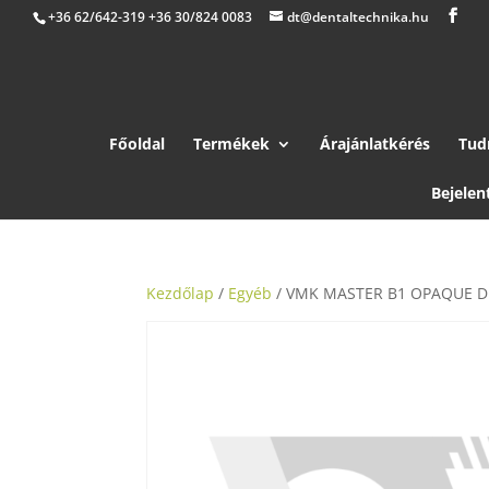
+36 62/642-319 +36 30/824 0083
dt@dentaltechnika.hu
Főoldal
Termékek
Árajánlatkérés
Tud
Bejelen
Kezdőlap
/
Egyéb
/ VMK MASTER B1 OPAQUE D