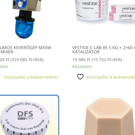
UMOS KEVERŐGÉP MX5W
VESTIGE C-LAB 85 5 KG + 2×60 
 MIXER
KATALIZÁTOR
000
Ft
(
319 685
Ft
+ÁFA)
19 980
Ft
(
15 732
Ft
+ÁFA)
eten
Készleten
Hozzáadás a kedvencekhez
Hozzáadás a kedvencek