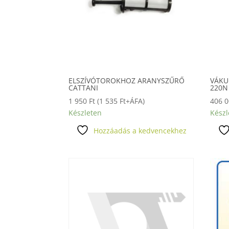
ELSZÍVÓTOROKHOZ ARANYSZŰRŐ
VÁKU
CATTANI
220N
1 950
Ft
(
1 535
Ft
+ÁFA)
406 
Készleten
Készl
Hozzáadás a kedvencekhez