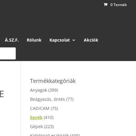
0 Termék
Á.SZ.F.
Rólunk
Kapcsolat
Akciók
Termékkategóriák
Anyagok
(399)
E
Beágyazás, öntés
(77)
CAD/CAM
(75)
Egyéb
(410)
Gépek
(223)
Kidolgozó eszközök
(405)