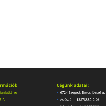
ormációk
Cégünk adatai:
jánlatkérés
6724 Szeged, Boros József u.
Z.F.
Adószám: 13878382-2-06