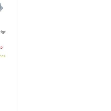
eige-
tő
hez