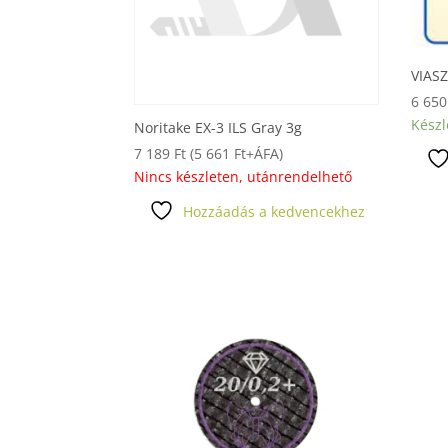
VIAS
6 65
Készl
Noritake EX-3 ILS Gray 3g
7 189
Ft
(
5 661
Ft
+ÁFA)
Nincs készleten, utánrendelhető
Hozzáadás a kedvencekhez