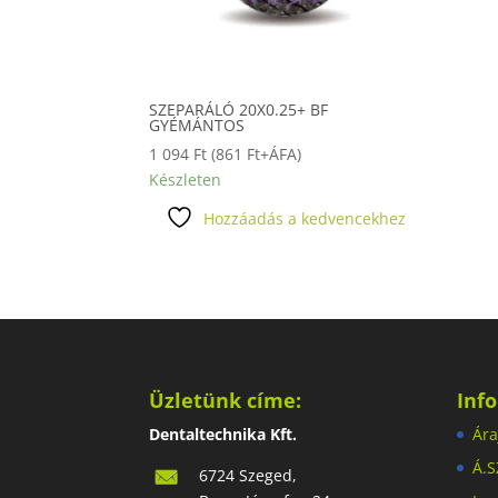
SZEPARÁLÓ 20X0.25+ BF
GYÉMÁNTOS
1 094
Ft
(
861
Ft
+ÁFA)
Készleten
Hozzáadás a kedvencekhez
Üzletünk címe:
Inf
Dentaltechnika Kft.
Ára
Á.S
6724 Szeged,