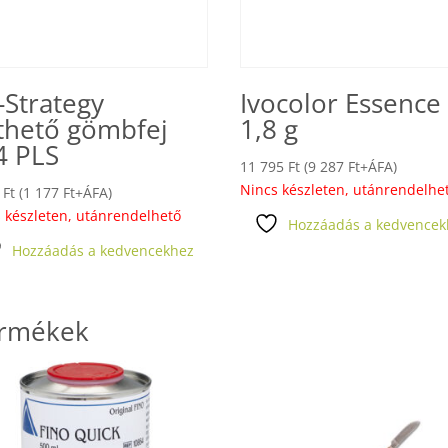
-Strategy
Ivocolor Essence
thető gömbfej
1,8 g
4 PLS
11 795
Ft
(
9 287
Ft
+ÁFA)
Nincs készleten, utánrendelhe
5
Ft
(
1 177
Ft
+ÁFA)
 készleten, utánrendelhető
Hozzáadás a kedvencek
Hozzáadás a kedvencekhez
ermékek