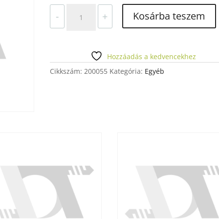
VMK
Kosárba teszem
-
+
MASTER
B1
OPAQUE
DENTIN
Hozzáadás a kedvencekhez
12
Cikkszám:
200055
Kategória:
Egyéb
GR
mennyiség