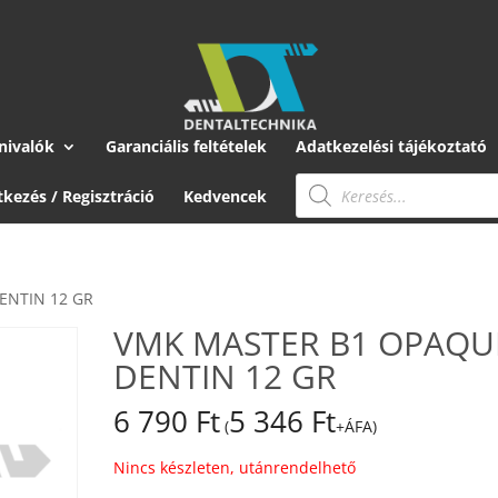
nivalók
Garanciális feltételek
Adatkezelési tájékoztató
Products
search
tkezés / Regisztráció
Kedvencek
ENTIN 12 GR
VMK MASTER B1 OPAQU
DENTIN 12 GR
6 790
Ft
5 346
Ft
(
+ÁFA)
Nincs készleten, utánrendelhető