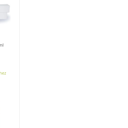
ml
hez