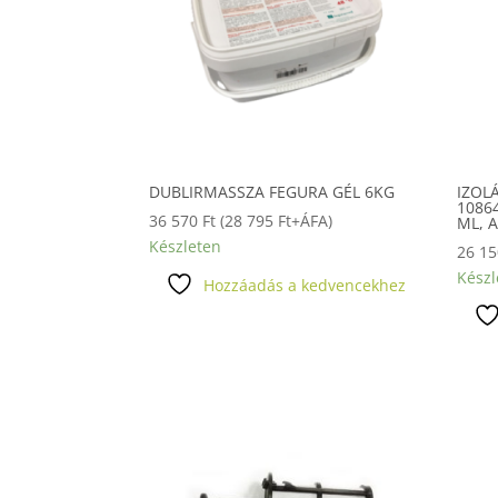
DUBLIRMASSZA FEGURA GÉL 6KG
IZOL
1086
36 570
Ft
(
28 795
Ft
+ÁFA)
ML, 
Készleten
26 1
Készl
Hozzáadás a kedvencekhez