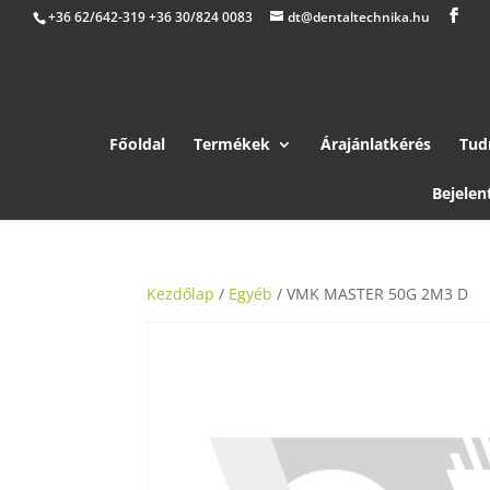
+36 62/642-319 +36 30/824 0083
dt@dentaltechnika.hu
Főoldal
Termékek
Árajánlatkérés
Tud
Bejelen
Kezdőlap
/
Egyéb
/ VMK MASTER 50G 2M3 D