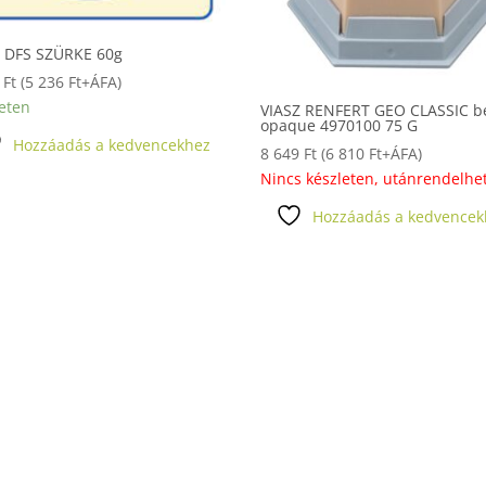
Z DFS SZÜRKE 60g
0
Ft
(
5 236
Ft
+ÁFA)
eten
VIASZ RENFERT GEO CLASSIC b
opaque 4970100 75 G
Hozzáadás a kedvencekhez
8 649
Ft
(
6 810
Ft
+ÁFA)
Nincs készleten, utánrendelhe
Hozzáadás a kedvencek