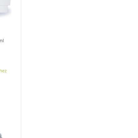
ml
hez