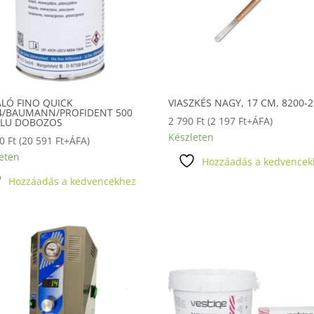
ÁLÓ FINO QUICK
VIASZKÉS NAGY, 17 CM, 8200-2
4/BAUMANN/PROFIDENT 500
2 790
Ft
(
2 197
Ft
+ÁFA)
ALU DOBOZOS
Készleten
50
Ft
(
20 591
Ft
+ÁFA)
eten
Hozzáadás a kedvencek
Hozzáadás a kedvencekhez