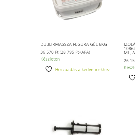
DUBLIRMASSZA FEGURA GÉL 6KG
IZOL
1086
36 570
Ft
(
28 795
Ft
+ÁFA)
ML, 
Készleten
26 1
Készl
Hozzáadás a kedvencekhez