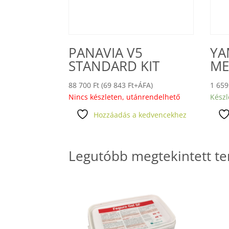
PANAVIA V5
YA
STANDARD KIT
ME
88 700
Ft
(
69 843
Ft
+ÁFA)
1 65
Nincs készleten, utánrendelhető
Készl
Hozzáadás a kedvencekhez
Legutóbb megtekintett t