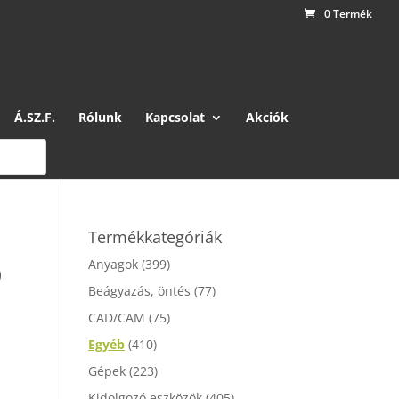
0 Termék
Á.SZ.F.
Rólunk
Kapcsolat
Akciók
Termékkategóriák
Anyagok
(399)
D
Beágyazás, öntés
(77)
CAD/CAM
(75)
Egyéb
(410)
Gépek
(223)
Kidolgozó eszközök
(405)