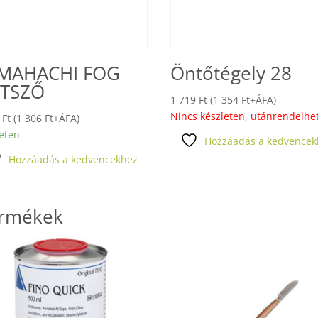
MAHACHI FOG
Öntőtégely 28
TSZŐ
1 719
Ft
(
1 354
Ft
+ÁFA)
Nincs készleten, utánrendelhe
9
Ft
(
1 306
Ft
+ÁFA)
eten
Hozzáadás a kedvencek
Hozzáadás a kedvencekhez
ermékek