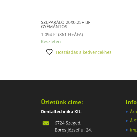
SZEPARÁLÓ 20X0.25+ BF
GYÉMÁNTOS
1 094
Ft
(
861
Ft
+ÁFA)
Készleten
Hozzáadás a kedvencekhez
Üzletünk címe:
Inf
Dentaltechnika Kft.
Ára
Á.S
6724 Szeged,
Boros József u. 24.
Im