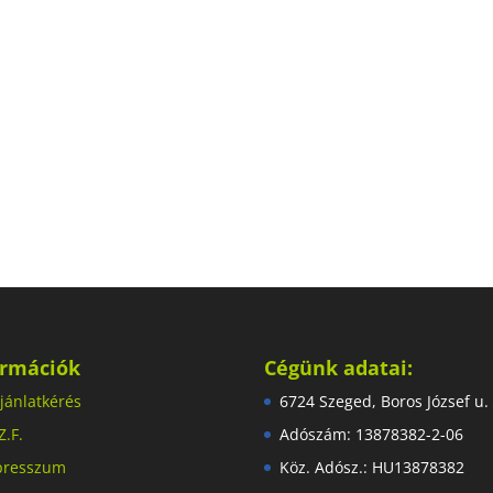
ormációk
Cégünk adatai:
jánlatkérés
6724 Szeged, Boros József u.
Z.F.
Adószám: 13878382-2-06
presszum
Köz. Adósz.: HU13878382