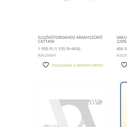
ELSZÍVÓTOROKHOZ ARANYSZŰRŐ
VÁKU
CATTANI
220N
1 950
Ft
(
1 535
Ft
+ÁFA)
406 
Készleten
Készl
Hozzáadás a kedvencekhez