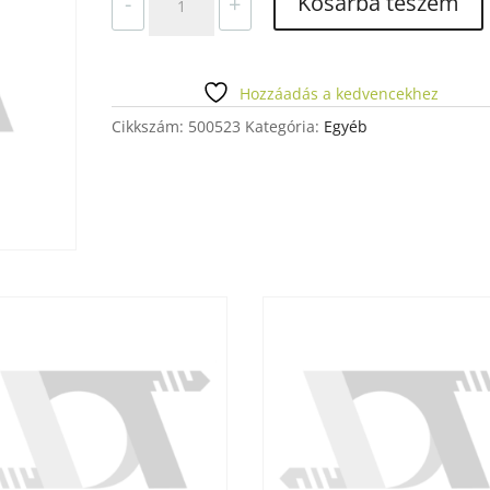
Kosárba teszem
-
+
MASTER
50G
2M3
D
Hozzáadás a kedvencekhez
mennyiség
Cikkszám:
500523
Kategória:
Egyéb