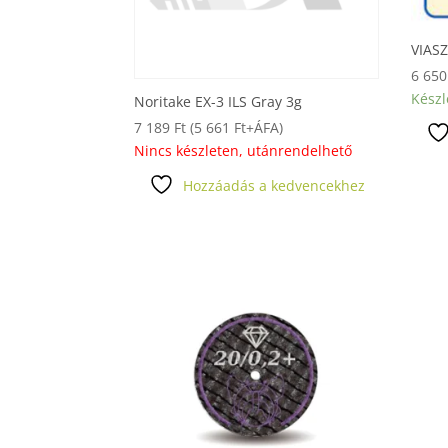
VIAS
6 65
Készl
Noritake EX-3 ILS Gray 3g
7 189
Ft
(
5 661
Ft
+ÁFA)
Nincs készleten, utánrendelhető
Hozzáadás a kedvencekhez