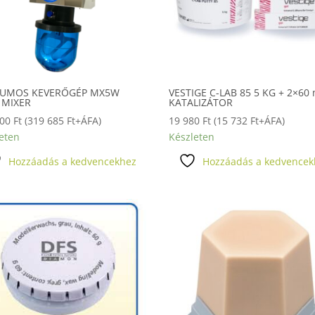
UMOS KEVERŐGÉP MX5W
VESTIGE C-LAB 85 5 KG + 2×60 
 MIXER
KATALIZÁTOR
000
Ft
(
319 685
Ft
+ÁFA)
19 980
Ft
(
15 732
Ft
+ÁFA)
eten
Készleten
Hozzáadás a kedvencekhez
Hozzáadás a kedvencek