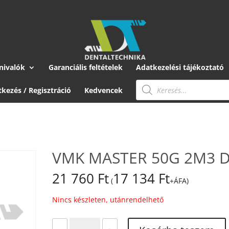
nivalók
Garanciális feltételek
Adatkezelési tájékoztató
Products
search
tkezés / Regisztráció
Kedvencek
VMK MASTER 50G 2M3 
21 760
Ft
17 134
Ft
(
+ÁFA)
Nincs készleten, utánrendelhető
VMK