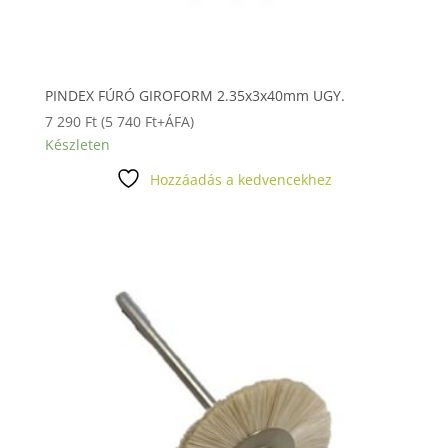
PINDEX FÚRÓ GIROFORM 2.35x3x40mm UGY.
7 290
Ft
(
5 740
Ft
+ÁFA)
Készleten
Hozzáadás a kedvencekhez