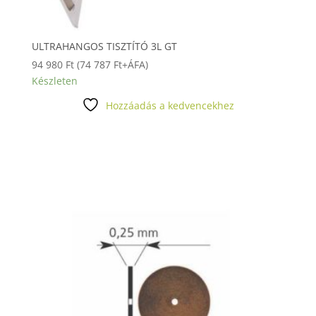
ULTRAHANGOS TISZTÍTÓ 3L GT
94 980
Ft
(
74 787
Ft
+ÁFA)
Készleten
Hozzáadás a kedvencekhez