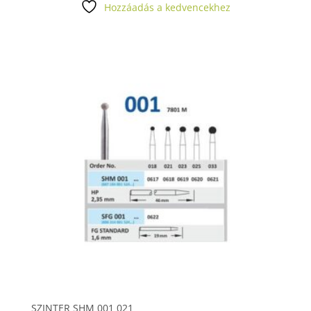
Hozzáadás a kedvencekhez
-
62
689 Ft
SZINTER SHM 001 021