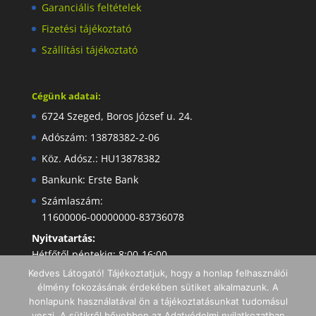
Garanciális feltételek
Fizetési tájékoztató
Szállítási tájékoztató
Cégünk adatai:
6724 Szeged, Boros József u. 24.
Adószám: 13878382-2-06
Köz. Adósz.: HU13878382
Bankunk: Erste Bank
Számlaszám:
11600006-00000000-83736078
Nyitvatartás:
Hétfőtől péntekig: 8:00-16:00
Kedves Látogató! Tájékoztatjuk, hogy a honlap felhasználói
élmény fokozásának érdekében sütiket alkalmazunk. A
honlapunk használatával ön a tájékoztatásunkat tudomásul
veszi. A sütikről bővebben az Adatvédelmi nyilatkozatban