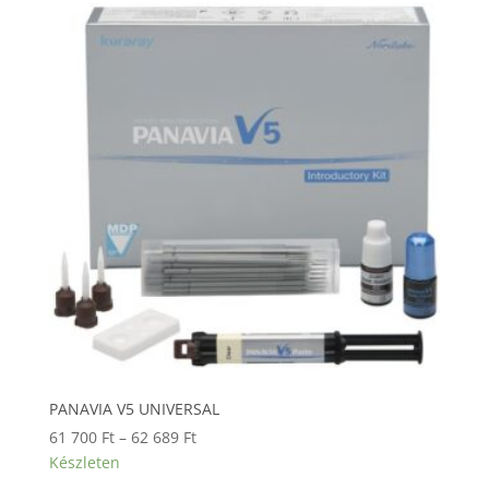
PANAVIA V5 UNIVERSAL
Ártartomány:
61 700
Ft
–
62 689
Ft
61
Készleten
700 Ft