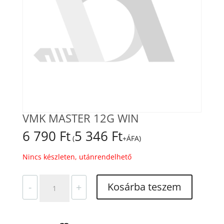
VMK MASTER 12G WIN
6 790
Ft
5 346
Ft
(
+ÁFA)
Nincs készleten, utánrendelhető
VMK
Kosárba teszem
-
+
MASTER
12G
WIN