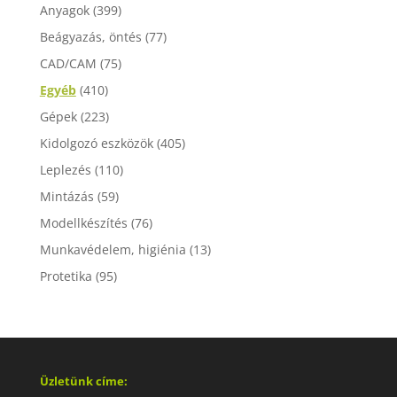
Anyagok
(399)
Beágyazás, öntés
(77)
CAD/CAM
(75)
Egyéb
(410)
Gépek
(223)
Kidolgozó eszközök
(405)
Leplezés
(110)
Mintázás
(59)
Modellkészítés
(76)
Munkavédelem, higiénia
(13)
Protetika
(95)
Üzletünk címe: