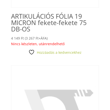
ARTIKULÁCIÓS FÓLIA 19
MICRON fekete-fekete 75
DB-OS
4 149
Ft
(
3 267
Ft
+ÁFA)
Nincs készleten, utánrendelhető
Hozzáadás a kedvencekhez