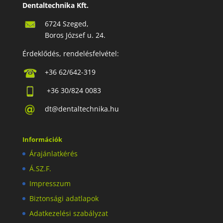
Dentaltechnika Kft.
6724 Szeged,
Boros József u. 24.
Érdeklődés, rendelésfelvétel:
+36 62/642-319
+36 30/824 0083
dt@dentaltechnika.hu
Információk
Árajánlatkérés
Á.SZ.F.
Impresszum
Biztonsági adatlapok
Adatkezelési szabályzat