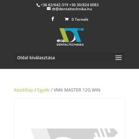
+36 62/642-319 +36 30/824 0083
dt@dentaltechnika.hu
0 Termék
Oldal kiválasztása
Kezdőlap
/
Egyéb
/ VMK MASTER 12G WIN