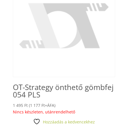
OT-Strategy önthető gömbfej
054 PLS
1 495
Ft
(
1 177
Ft
+ÁFA)
Nincs készleten, utánrendelhető
Hozzáadás a kedvencekhez