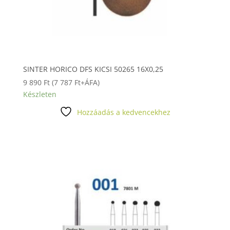
SINTER HORICO DFS KICSI 50265 16X0,25
9 890
Ft
(
7 787
Ft
+ÁFA)
Készleten
Hozzáadás a kedvencekhez