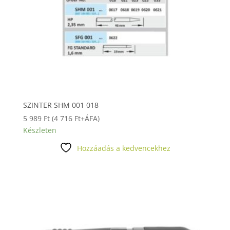
SZINTER SHM 001 018
5 989
Ft
(
4 716
Ft
+ÁFA)
Készleten
Hozzáadás a kedvencekhez