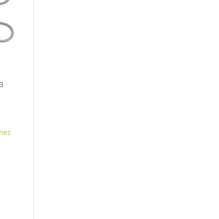
3
hez