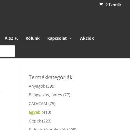
0 Termék
Á.SZ.F.
Rólunk
Kapcsolat
Akciók
Termékkategóriák
Anyagok
(399)
R
Beágyazás, öntés
(77)
CAD/CAM
(75)
Egyéb
(410)
Gépek
(223)
Kidolgozó eszközök
(405)