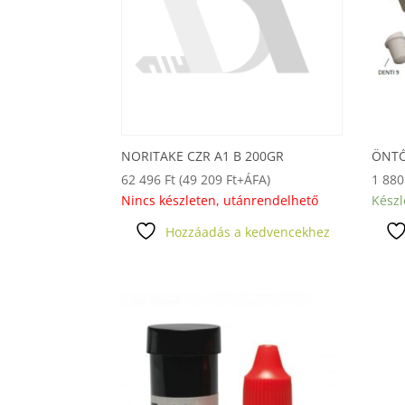
NORITAKE CZR A1 B 200GR
ÖNTŐ
62 496
Ft
(
49 209
Ft
+ÁFA)
1 88
Nincs készleten, utánrendelhető
Készl
Hozzáadás a kedvencekhez