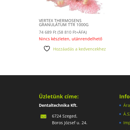
VERTEX THERMOSENS
GRANULÁTUM TTR 1000G
74 689
Ft
(
58 810
Ft
+ÁFA)
Nincs készleten, utánrendelhető
Hozzáadás a kedvencekhez
Üzletünk címe:
Inf
Dentaltechnika Kft.
Ára
Á.S
6724 Szeged,
Boros József u. 24.
Im