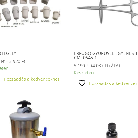
TÉGELY
ÉRFOGÓ GYŰRŰVEL EGYENES 1
CM, 0545-1
Ártartomány:
0
Ft
–
3 920
Ft
5 190
Ft
(
4 087
Ft
+ÁFA)
1
eten
Készleten
880 Ft
Hozzáadás a kedvencekhez
-
Hozzáadás a kedvencek
3
920 Ft