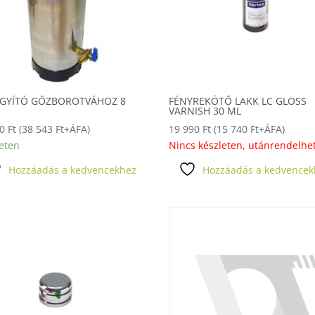
ÁGYÍTÓ GŐZBOROTVÁHOZ 8
FÉNYREKÖTŐ LAKK LC GLOSS
VARNISH 30 ML
50
Ft
(
38 543
Ft
+ÁFA)
19 990
Ft
(
15 740
Ft
+ÁFA)
eten
Nincs készleten, utánrendelhe
Hozzáadás a kedvencekhez
Hozzáadás a kedvencek