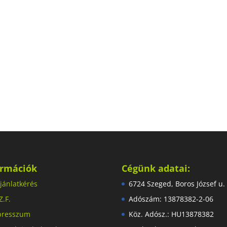
ormációk
Cégünk adatai:
jánlatkérés
6724 Szeged, Boros József u.
Z.F.
Adószám: 13878382-2-06
presszum
Köz. Adósz.: HU13878382