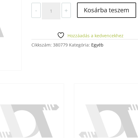
VIASZ
Kosárba teszem
-
+
MINTÁZÓ
HENGER
ZETA
100
Hozzáadás a kedvencekhez
G
Cikkszám:
380779
Kategória:
Egyéb
mennyiség