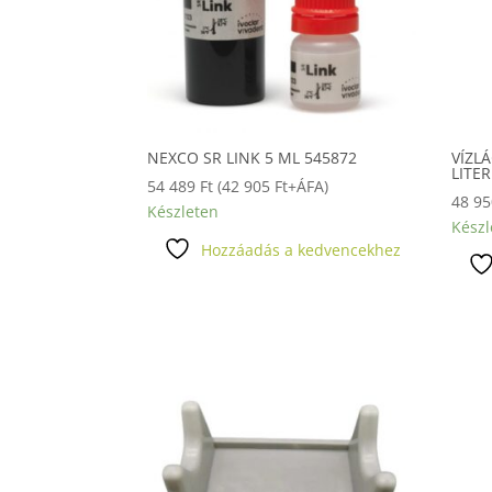
NEXCO SR LINK 5 ML 545872
VÍZL
LITER
54 489
Ft
(
42 905
Ft
+ÁFA)
48 9
Készleten
Készl
Hozzáadás a kedvencekhez