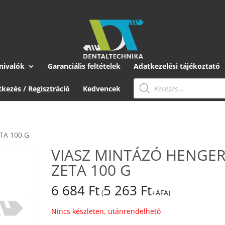
nivalók
Garanciális feltételek
Adatkezelési tájékoztató
Products
search
tkezés / Regisztráció
Kedvencek
TA 100 G
VIASZ MINTÁZÓ HENGE
ZETA 100 G
6 684
Ft
5 263
Ft
(
+ÁFA)
Nincs készleten, utánrendelhető