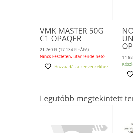
VMK MASTER 50G
NO
C1 OPAQER
UN
OP
21 760
Ft
(
17 134
Ft
+ÁFA)
Nincs készleten, utánrendelhető
14 8
Készl
Hozzáadás a kedvencekhez
Legutóbb megtekintett t