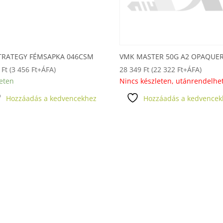
TRATEGY FÉMSAPKA 046CSM
VMK MASTER 50G A2 OPAQUE
9
Ft
(
3 456
Ft
+ÁFA)
28 349
Ft
(
22 322
Ft
+ÁFA)
eten
Nincs készleten, utánrendelhe
Hozzáadás a kedvencekhez
Hozzáadás a kedvencek