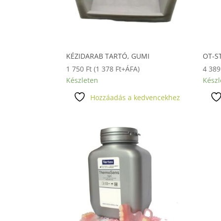
KÉZIDARAB TARTÓ, GUMI
OT-S
1 750
Ft
(
1 378
Ft
+ÁFA)
4 38
Készleten
Készl
Hozzáadás a kedvencekhez