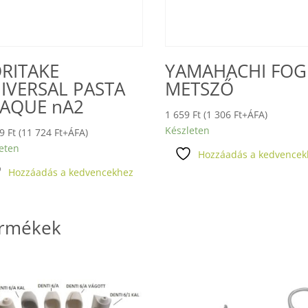
RITAKE
YAMAHACHI FOG
IVERSAL PASTA
METSZŐ
AQUE nA2
1 659
Ft
(
1 306
Ft
+ÁFA)
Készleten
89
Ft
(
11 724
Ft
+ÁFA)
eten
Hozzáadás a kedvencek
Hozzáadás a kedvencekhez
ermékek