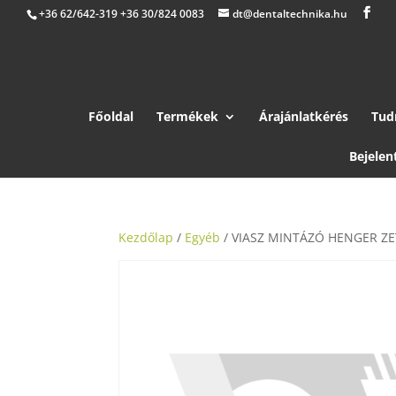
+36 62/642-319 +36 30/824 0083
dt@dentaltechnika.hu
Főoldal
Termékek
Árajánlatkérés
Tud
Bejelen
Kezdőlap
/
Egyéb
/ VIASZ MINTÁZÓ HENGER ZE