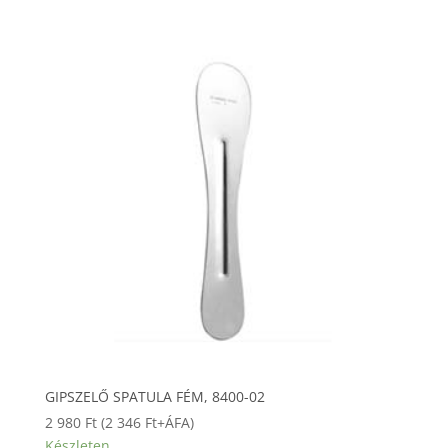
GIPSZELŐ SPATULA FÉM, 8400-02
2 980
Ft
(
2 346
Ft
+ÁFA)
Készleten