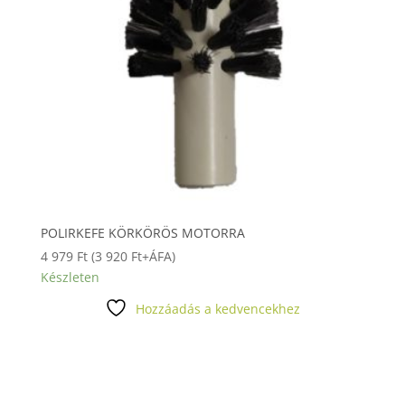
POLIRKEFE KÖRKÖRÖS MOTORRA
4 979
Ft
(
3 920
Ft
+ÁFA)
Készleten
Hozzáadás a kedvencekhez