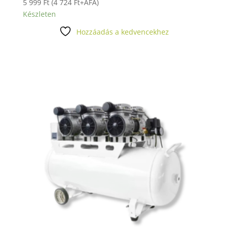
5 999
Ft
(
4 724
Ft
+ÁFA)
Készleten
Hozzáadás a kedvencekhez