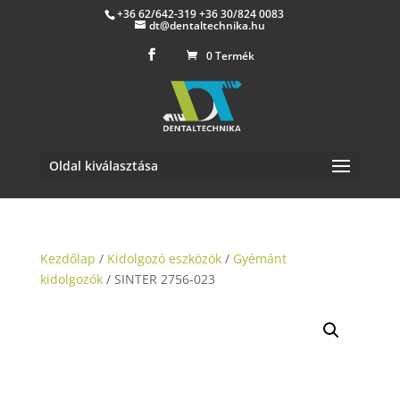
+36 62/642-319 +36 30/824 0083
dt@dentaltechnika.hu
0 Termék
Oldal kiválasztása
Kezdőlap
/
Kidolgozó eszközök
/
Gyémánt
kidolgozók
/ SINTER 2756-023