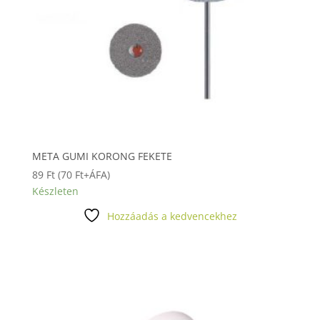
META GUMI KORONG FEKETE
89
Ft
(
70
Ft
+ÁFA)
Készleten
Hozzáadás a kedvencekhez