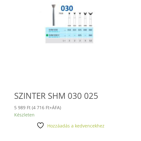
SZINTER SHM 030 025
5 989
Ft
(
4 716
Ft
+ÁFA)
Készleten
Hozzáadás a kedvencekhez