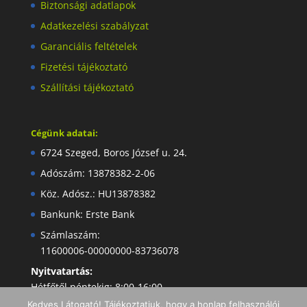
Biztonsági adatlapok
Adatkezelési szabályzat
Garanciális feltételek
Fizetési tájékoztató
Szállítási tájékoztató
Cégünk adatai:
6724 Szeged, Boros József u. 24.
Adószám: 13878382-2-06
Köz. Adósz.: HU13878382
Bankunk: Erste Bank
Számlaszám:
11600006-00000000-83736078
Nyitvatartás:
Hétfőtől péntekig: 8:00-16:00
Kedves Látogató! Tájékoztatjuk, hogy a honlap felhasználói