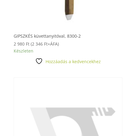
GIPSZKÉS küvettanyitóval, 8300-2
2 980
Ft
(
2 346
Ft
+ÁFA)
Készleten
Hozzáadás a kedvencekhez