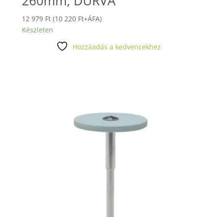
260mm, DURVA
12 979
Ft
(
10 220
Ft
+ÁFA)
Készleten
Hozzáadás a kedvencekhez