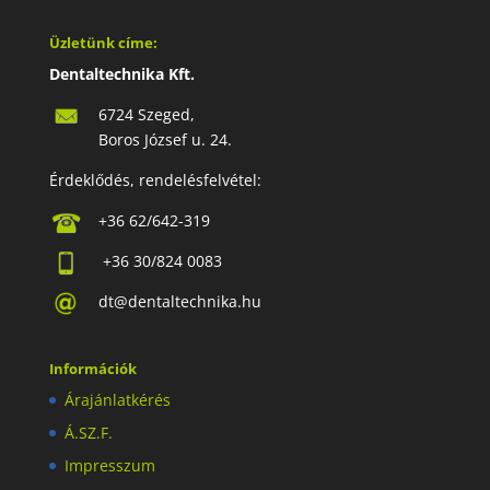
Üzletünk címe:
Dentaltechnika Kft.
6724 Szeged,
Boros József u. 24.
Érdeklődés, rendelésfelvétel:
+36 62/642-319
+36 30/824 0083
dt@dentaltechnika.hu
Információk
Árajánlatkérés
Á.SZ.F.
Impresszum