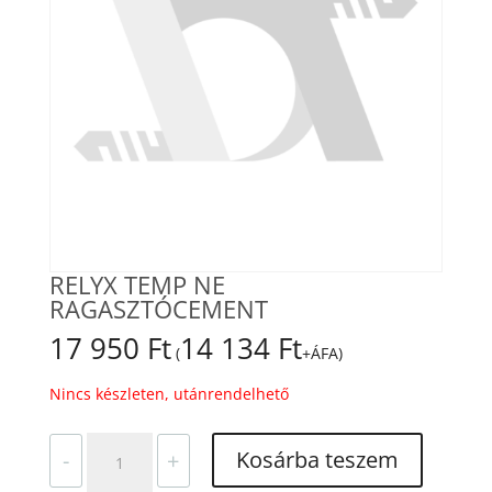
RELYX TEMP NE
RAGASZTÓCEMENT
17 950
Ft
14 134
Ft
(
+ÁFA)
Nincs készleten, utánrendelhető
RELYX
Kosárba teszem
-
+
TEMP