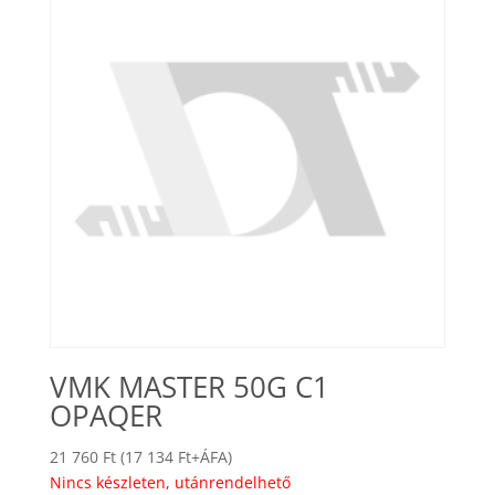
VMK MASTER 50G C1
OPAQER
21 760
Ft
(
17 134
Ft
+ÁFA)
Nincs készleten, utánrendelhető