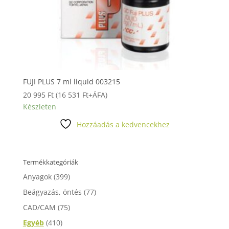
FUJI PLUS 7 ml liquid 003215
20 995
Ft
(
16 531
Ft
+ÁFA)
Készleten
Hozzáadás a kedvencekhez
Termékkategóriák
Anyagok
(399)
Beágyazás, öntés
(77)
CAD/CAM
(75)
Egyéb
(410)