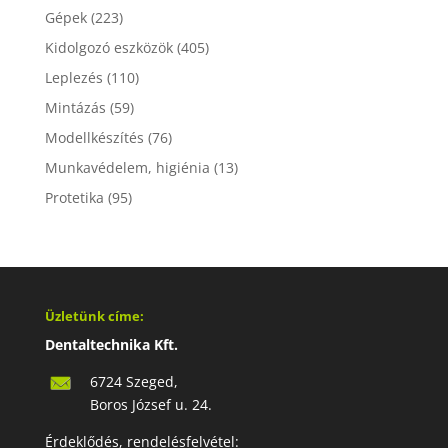
Gépek
(223)
Kidolgozó eszközök
(405)
Leplezés
(110)
Mintázás
(59)
Modellkészítés
(76)
Munkavédelem, higiénia
(13)
Protetika
(95)
Üzletünk címe:
Dentaltechnika Kft.
6724 Szeged,
Boros József u. 24.
Érdeklődés, rendelésfelvétel: