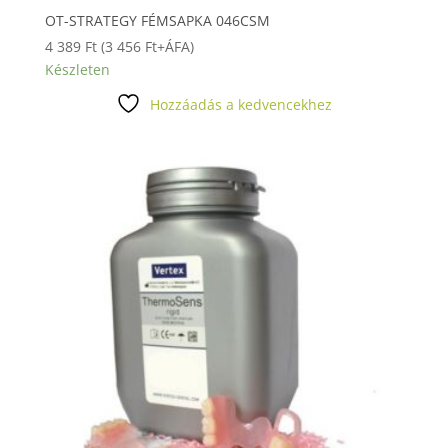
OT-STRATEGY FÉMSAPKA 046CSM
4 389
Ft
(
3 456
Ft
+ÁFA)
Készleten
Hozzáadás a kedvencekhez