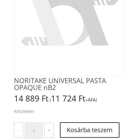
NORITAKE UNIVERSAL PASTA
OPAQUE nB2
14 889
Ft
11 724
Ft
(
+ÁFA)
Készleten
NORITAKE
Kosárba teszem
-
+
UNIVERSAL