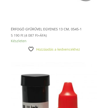
ÉRFOGÓ GYŰRŰVEL EGYENES 13 CM, 0545-1
5 190
Ft
(
4 087
Ft
+ÁFA)
Készleten
Hozzáadás a kedvencekhez