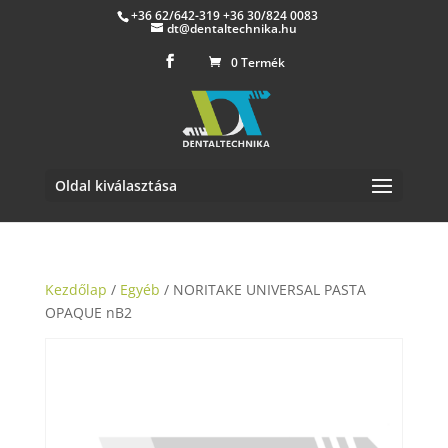
+36 62/642-319 +36 30/824 0083
dt@dentaltechnika.hu
0 Termék
Oldal kiválasztása
Kezdőlap
/
Egyéb
/ NORITAKE UNIVERSAL PASTA
OPAQUE nB2