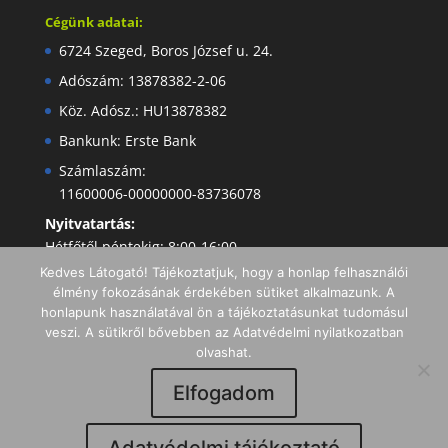
Cégünk adatai:
6724 Szeged, Boros József u. 24.
Adószám: 13878382-2-06
Köz. Adósz.: HU13878382
Bankunk: Erste Bank
Számlaszám:
11600006-00000000-83736078
Nyitvatartás:
Hétfőtől péntekig: 8:00-16:00
Kedves Látogató! Tájékoztatjuk, hogy a honlap felhasználói
élmény fokozásának érdekében sütiket alkalmazunk. A
honlapunk használatával ön a tájékoztatásunkat tudomásul
veszi. A sütikről bővebben az Adatvédelmi nyilatkozatban
olvashat.
Elfogadom
Minden jog fenntartva I Copyright 2019 -