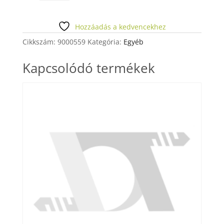
PASTA
OPAQUE
nB2
Hozzáadás a kedvencekhez
mennyiség
Cikkszám:
9000559
Kategória:
Egyéb
Kapcsolódó termékek