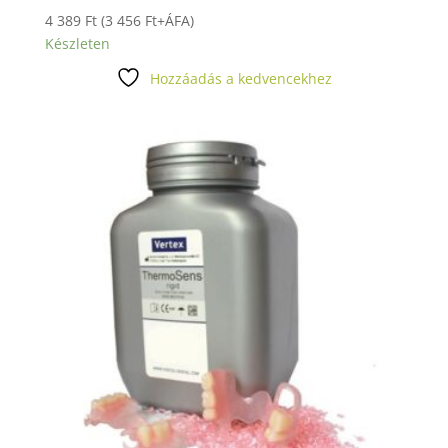
4 389
Ft
(
3 456
Ft
+ÁFA)
Készleten
Hozzáadás a kedvencekhez