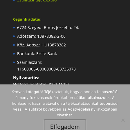
Cégünk adatai:
6724 Szeged, Boros József u. 24.
Adószám: 13878382-2-06
Köz. Adósz.: HU13878382
Bankunk: Erste Bank
Számlaszám:
11600006-00000000-83736078
Nyitvatartás:
Hétfőtől péntekig: 8:00-16:00
Kedves Látogató! Tájékoztatjuk, hogy a honlap felhasználói
élmény fokozásának érdekében sütiket alkalmazunk. A
honlapunk használatával ön a tájékoztatásunkat tudomásul
veszi. A sütikről bővebben az Adatvédelmi nyilatkozatban
olvashat.
Elfogadom