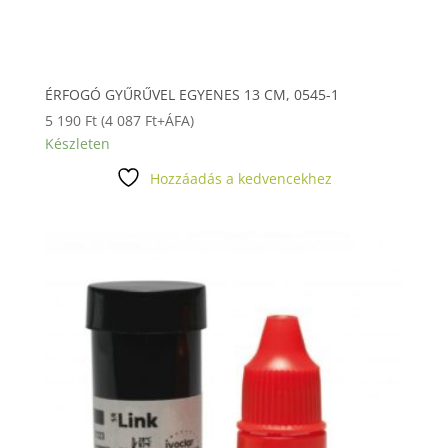
ÉRFOGÓ GYŰRŰVEL EGYENES 13 CM, 0545-1
5 190
Ft
(
4 087
Ft
+ÁFA)
Készleten
Hozzáadás a kedvencekhez