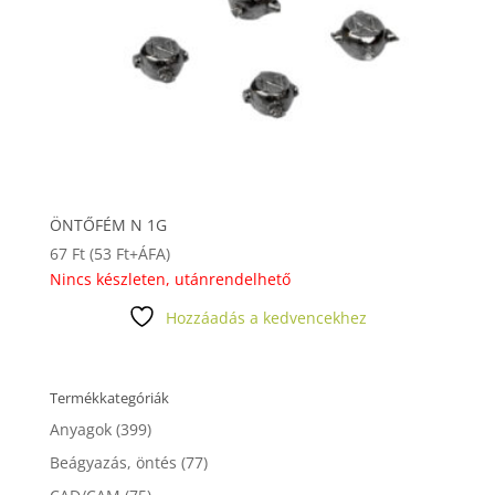
ÖNTŐFÉM N 1G
67
Ft
(
53
Ft
+ÁFA)
Nincs készleten, utánrendelhető
Hozzáadás a kedvencekhez
Termékkategóriák
Anyagok
(399)
Beágyazás, öntés
(77)