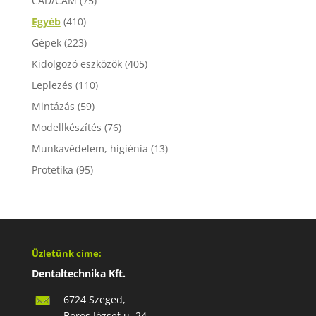
CAD/CAM
(75)
Egyéb
(410)
Gépek
(223)
Kidolgozó eszközök
(405)
Leplezés
(110)
Mintázás
(59)
Modellkészítés
(76)
Munkavédelem, higiénia
(13)
Protetika
(95)
Üzletünk címe:
Dentaltechnika Kft.
6724 Szeged,
Boros József u. 24.