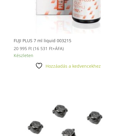
FUJI PLUS 7 ml liquid 003215
20 995
Ft
(
16 531
Ft
+ÁFA)
Készleten
Hozzáadás a kedvencekhez