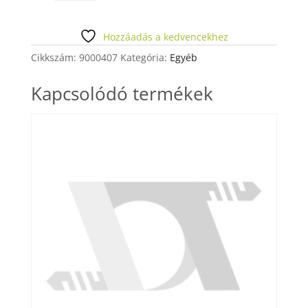
PRESS
Shade
Base
Hozzáadás a kedvencekhez
Stain
Cikkszám:
9000407
Kategória:
Egyéb
3g
mennyiség
Kapcsolódó termékek