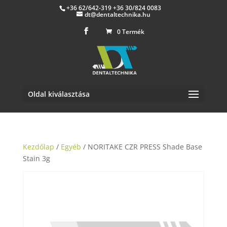
+36 62/642-319 +36 30/824 0083
dt@dentaltechnika.hu
0 Termék
Oldal kiválasztása
Kezdőlap
/
Egyéb
/ NORITAKE CZR PRESS Shade Base
Stain 3g