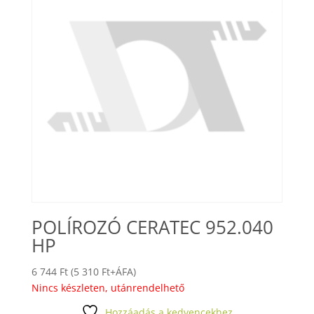
POLÍROZÓ CERATEC 952.040
HP
6 744
Ft
(
5 310
Ft
+ÁFA)
Nincs készleten, utánrendelhető
Hozzáadás a kedvencekhez