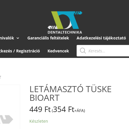
nivalók
Garanciális feltételek
Adatkezelési tájékoztató
Products
search
tkezés / Regisztráció
Kedvencek
T
LETÁMASZTÓ TÜSKE
BIOART
449
Ft
354
Ft
(
+ÁFA)
Készleten