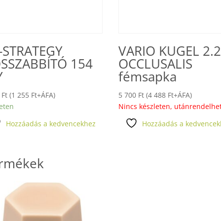
-STRATEGY
VARIO KUGEL 2.
SSZABBÍTÓ 154
OCCLUSALIS
Y
fémsapka
4
Ft
(
1 255
Ft
+ÁFA)
5 700
Ft
(
4 488
Ft
+ÁFA)
eten
Nincs készleten, utánrendelhe
Hozzáadás a kedvencekhez
Hozzáadás a kedvencek
ermékek