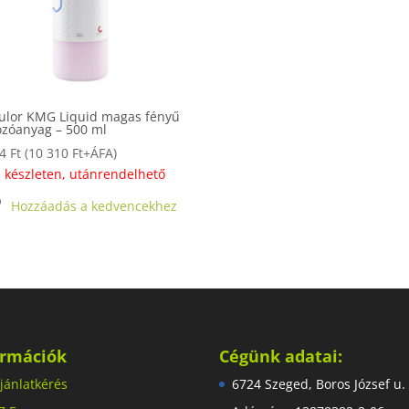
ulor KMG Liquid magas fényű
ozóanyag – 500 ml
94
Ft
(
10 310
Ft
+ÁFA)
 készleten, utánrendelhető
Hozzáadás a kedvencekhez
ormációk
Cégünk adatai:
jánlatkérés
6724 Szeged, Boros József u.