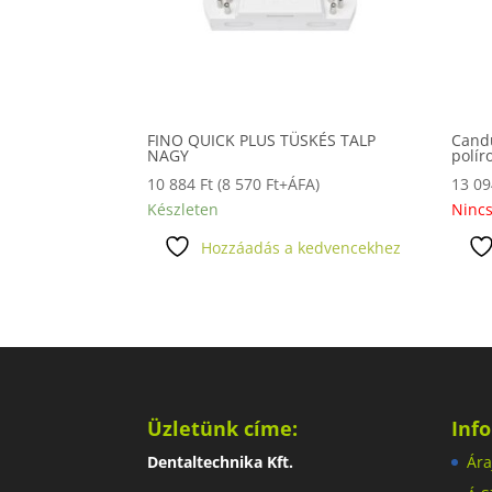
FINO QUICK PLUS TÜSKÉS TALP
Cand
NAGY
polír
10 884
Ft
(
8 570
Ft
+ÁFA)
13 0
Készleten
Nincs
Hozzáadás a kedvencekhez
Üzletünk címe:
Inf
Dentaltechnika Kft.
Ára