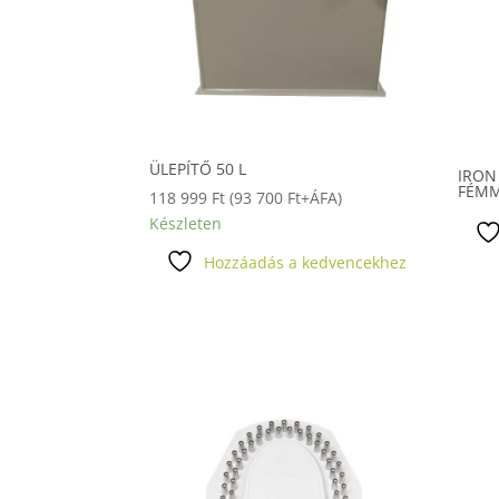
ÜLEPÍTŐ 50 L
IRON
FÉM
118 999
Ft
(
93 700
Ft
+ÁFA)
Készleten
Hozzáadás a kedvencekhez