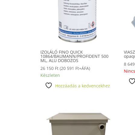
IZOLÁLÓ FINO QUICK
VIAS
10864/BAUMANN/PROFIDENT 500
opaq
ML, ALU DOBOZOS
8 64
26 150
Ft
(
20 591
Ft
+ÁFA)
Nincs
Készleten
Hozzáadás a kedvencekhez