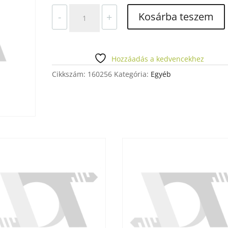
LETÁMASZTÓ
Kosárba teszem
-
+
TÜSKE
BIOART
mennyiség
Hozzáadás a kedvencekhez
Cikkszám:
160256
Kategória:
Egyéb