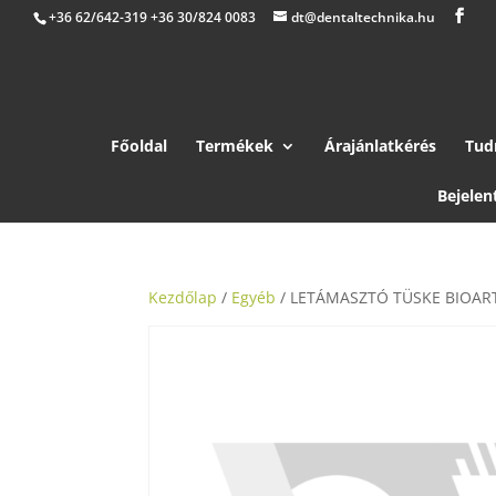
+36 62/642-319 +36 30/824 0083
dt@dentaltechnika.hu
Főoldal
Termékek
Árajánlatkérés
Tud
Bejelen
Kezdőlap
/
Egyéb
/ LETÁMASZTÓ TÜSKE BIOAR