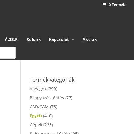
0 Termék
Á.SZ.F.
Rólunk
Kapcsolat
Akciók
Termékkategóriák
Anyagok
(399)
Beágyazás, öntés
(77)
CAD/CAM
(75)
Egyéb
(410)
Gépek
(223)
Kidolgozó eszközök
(405)