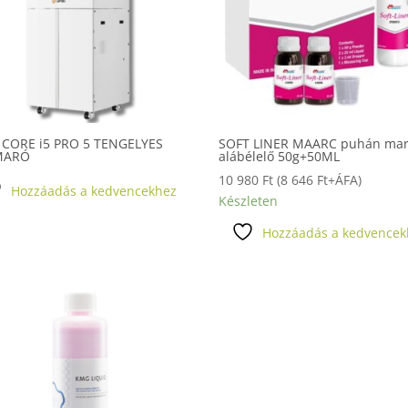
 CORE i5 PRO 5 TENGELYES
SOFT LINER MAARC puhán ma
MARÓ
alábélelő 50g+50ML
10 980
Ft
(
8 646
Ft
+ÁFA)
Hozzáadás a kedvencekhez
Készleten
Hozzáadás a kedvencek