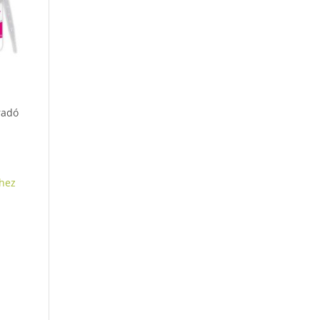
radó
hez