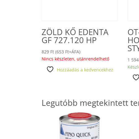
ZÖLD KŐ EDENTA
OT
GF 727.120 HP
HO
ST
829
Ft
(
653
Ft
+ÁFA)
Nincs készleten, utánrendelhető
1 59
Készl
Hozzáadás a kedvencekhez
Legutóbb megtekintett t