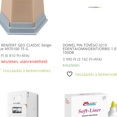
Z RENFERT GEO CLASSIC beige-
DOWEL PIN TŰVÉGŰ 0215
ue 4970100 75 G
EDENTA/OMNIDENT/ORBIS 1-E
100DB
9
Ft
(
6 810
Ft
+ÁFA)
3 990
Ft
(
3 142
Ft
+ÁFA)
 készleten, utánrendelhető
Készleten
Hozzáadás a kedvencekhez
Hozzáadás a kedvencek