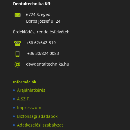
Dentaltechnika Kft.
6724 Szeged,
Boros József u. 24.
Érdeklődés, rendelésfelvétel:
+36 62/642-319
+36 30/824 0083
dt@dentaltechnika.hu
Információk
Árajánlatkérés
Á.SZ.F.
Impresszum
Biztonsági adatlapok
Adatkezelési szabályzat