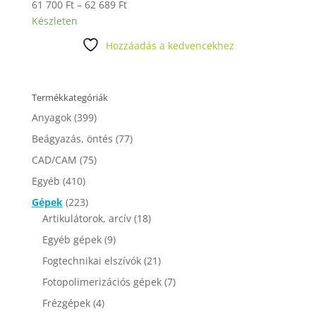
Ártartomány:
61 700
Ft
–
62 689
Ft
61
Készleten
700 Ft
Hozzáadás a kedvencekhez
-
62
689 Ft
Termékkategóriák
Anyagok
(399)
Beágyazás, öntés
(77)
CAD/CAM
(75)
Egyéb
(410)
Gépek
(223)
Artikulátorok, arcív
(18)
Egyéb gépek
(9)
Fogtechnikai elszívók
(21)
Fotopolimerizációs gépek
(7)
Frézgépek
(4)