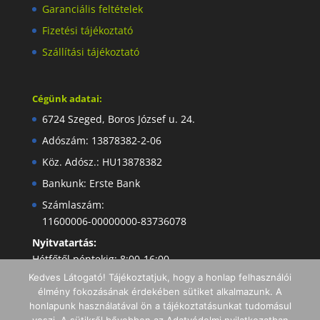
Garanciális feltételek
Fizetési tájékoztató
Szállítási tájékoztató
Cégünk adatai:
6724 Szeged, Boros József u. 24.
Adószám: 13878382-2-06
Köz. Adósz.: HU13878382
Bankunk: Erste Bank
Számlaszám:
11600006-00000000-83736078
Nyitvatartás:
Hétfőtől péntekig: 8:00-16:00
Kedves Látogató! Tájékoztatjuk, hogy a honlap felhasználói
élmény fokozásának érdekében sütiket alkalmazunk. A
honlapunk használatával ön a tájékoztatásunkat tudomásul