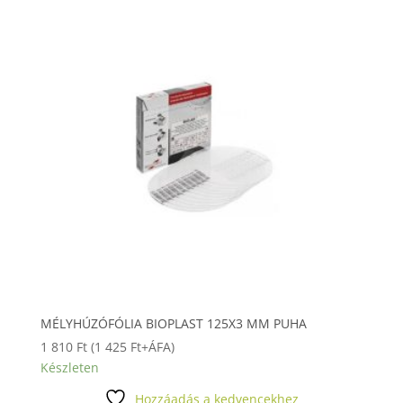
MÉLYHÚZÓFÓLIA BIOPLAST 125X3 MM PUHA
1 810
Ft
(
1 425
Ft
+ÁFA)
Készleten
Hozzáadás a kedvencekhez