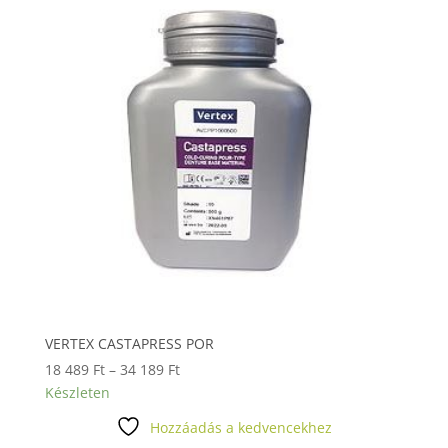
VERTEX CASTAPRESS POR
Ártartomány:
18 489
Ft
–
34 189
Ft
18
Készleten
489 Ft
Hozzáadás a kedvencekhez
-