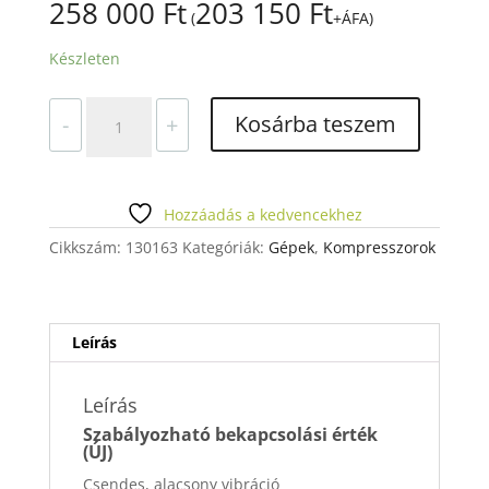
258 000
Ft
203 150
Ft
(
+ÁFA)
Készleten
KOMPRESSZOR
Kosárba teszem
-
+
40L,
800W,
OLAJMENTES,
SZABÁLYOZHATÓ
Hozzáadás a kedvencekhez
mennyiség
Cikkszám:
130163
Kategóriák:
Gépek
,
Kompresszorok
Leírás
Leírás
Szabályozható bekapcsolási érték
(ÚJ)
Csendes, alacsony vibráció