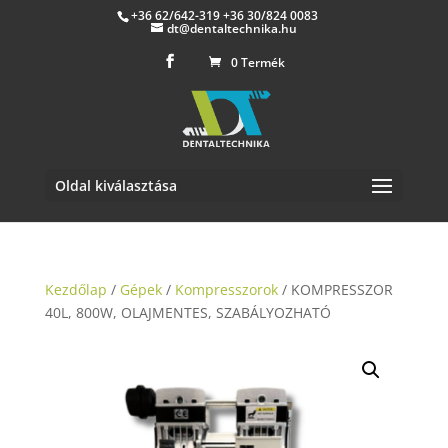
+36 62/642-319 +36 30/824 0083
dt@dentaltechnika.hu
0 Termék
Oldal kiválasztása
Kezdőlap
/
Gépek
/
Kompresszorok
/ KOMPRESSZOR
40L, 800W, OLAJMENTES, SZABÁLYOZHATÓ