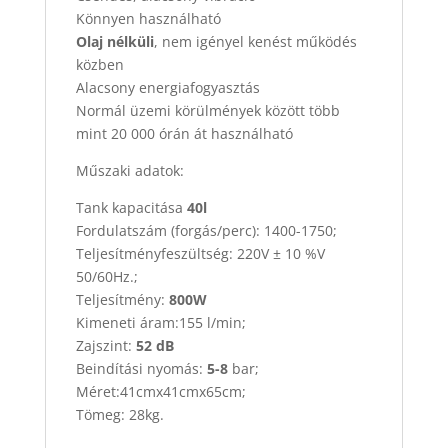
Könnyen használható
Olaj nélküli
, nem igényel kenést működés
közben
Alacsony energiafogyasztás
Normál üzemi körülmények között több
mint 20 000 órán át használható
Műszaki adatok:
Tank kapacitása
40l
Fordulatszám (forgás/perc): 1400-1750;
Teljesítményfeszültség: 220V ± 10 %V
50/60Hz.;
Teljesítmény:
800W
Kimeneti áram:155 l/min;
Zajszint:
52 dB
Beindítási nyomás:
5-8
bar;
Méret:41cmx41cmx65cm;
Tömeg: 28kg.