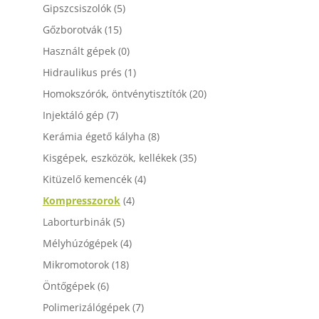
Gipszcsiszolók
(5)
Gőzborotvák
(15)
Használt gépek
(0)
Hidraulikus prés
(1)
Homokszórók, öntvénytisztítók
(20)
Injektáló gép
(7)
Kerámia égető kályha
(8)
Kisgépek, eszközök, kellékek
(35)
Kitüzelő kemencék
(4)
Kompresszorok
(4)
Laborturbinák
(5)
Mélyhúzógépek
(4)
Mikromotorok
(18)
Öntőgépek
(6)
Polimerizálógépek
(7)