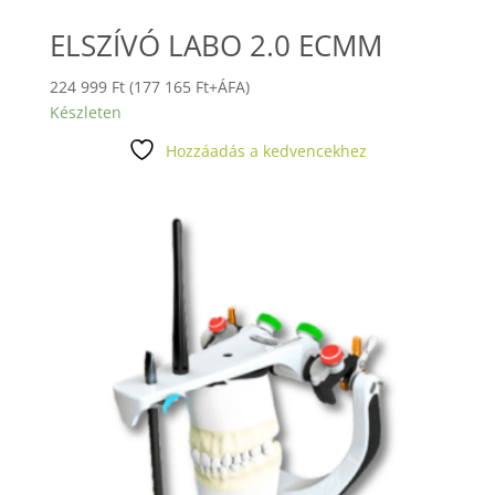
ELSZÍVÓ LABO 2.0 ECMM
224 999
Ft
(
177 165
Ft
+ÁFA)
Készleten
Hozzáadás a kedvencekhez