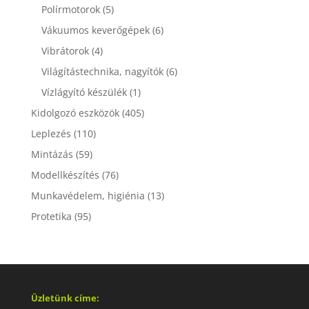
Polírmotorok
(5)
Vákuumos keverőgépek
(6)
Vibrátorok
(4)
Világítástechnika, nagyítók
(6)
Vízlágyító készülék
(1)
Kidolgozó eszközök
(405)
Leplezés
(110)
Mintázás
(59)
Modellkészítés
(76)
Munkavédelem, higiénia
(13)
Protetika
(95)
Üzletünk címe: