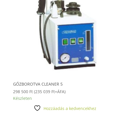
GŐZBOROTVA CLEANER 5
298 500
Ft
(
235 039
Ft
+ÁFA)
Készleten
Hozzáadás a kedvencekhez