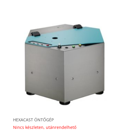
34
189 Ft
HEXACAST ÖNTŐGÉP
Nincs készleten, utánrendelhető